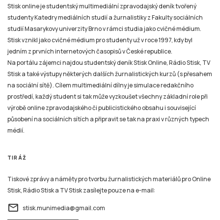
Stisk online je studentský multimediální zpravodajský deník tvořený
studenty Katedry mediálních studií a žurnalistiky z Fakulty sociálních
studií Masarykovy univerzity Brno v rámci studia jako cvičné médium.
Stisk vznikl jako cvičné médium pro studenty už v roce 1997, kdy byl
jedním z prvních internetových časopisů v České republice.
Na portálu zájemci najdou studentský deník Stisk Online, Rádio Stisk, TV
Stisk a také výstupy některých dalších žurnalistických kurzů (s přesahem
na sociální sítě). Cílem multimediální dílny je simulace redakčního
prostředí, každý student si tak může vyzkoušet všechny základní role při
výrobě online zpravodajského či publicistického obsahu i související
působení na sociálních sítích a připravit se tak na praxi v různých typech
médií.
TIRÁŽ
Tiskové zprávy a náměty pro tvorbu žurnalistických materiálů pro Online
Stisk, Rádio Stisk a TV Stisk zasílejte pouze na e-mail:
email
stisk.munimedia@gmail.com