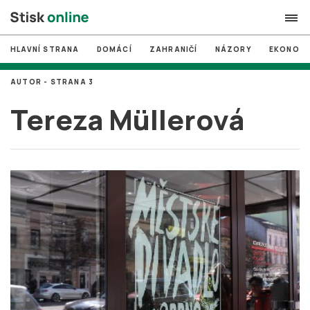
HLAVNÍ STRANA
DOMÁCÍ
ZAHRANIČÍ
NÁZORY
EKONOMI
search
AUTOR - STRANA 3
#
MUNI
Tereza Müllerová
#
Brno
#
volby
login
PŘIHLÁSIT SE
Zapomněli jste heslo?
Založit nový účet