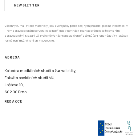
NEWSLETTER
Všechny žurnalistické materiály jsou zveřejněny podle stejných pravidel jako na kterémkoliv
jiném zpravodajském serveru nebo například v novinách, rozhlasovém nebo televizním
zpravodajství. Mazání už zveřejněných žurnalistických příspěvků (ani jejich částí) v jakékoli
formě není možné nyní ani v budoucnu.
ADRESA
Katedra mediálních studií a žurnalistiky,
Fakulta sociálních studií MU,
Joštova 10,
602 00 Brno
REDAKCE