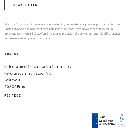
NEWSLETTER
Všechny žurnalistické materiály jsou zveřejněny podle stejných pravidel jako na kterémkoliv
jiném zpravodajském serveru nebo například v novinách, rozhlasovém nebo televizním
zpravodajství. Mazání už zveřejněných žurnalistických příspěvků (ani jejich částí) v jakékoli
formě není možné nyní ani v budoucnu.
ADRESA
Katedra mediálních studií a žurnalistiky,
Fakulta sociálních studií MU,
Joštova 10,
602 00 Brno
REDAKCE