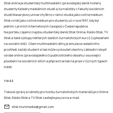
Stisk online je studentský multimediální zpravodajský deník tvořený
studenty Katedry mediálních studií a žurnalistiky z Fakulty sociálních
studií Masarykovy univerzity Brno v rámci studia jako cvičné médium.
Stisk vznikl jako cvičné médium pro studenty už v roce 1997, kdy byl
jedním z prvních internetových časopisů v České republice.
Na portálu zájemci najdou studentský deník Stisk Online, Rádio Stisk, TV
Stisk a také výstupy některých dalších žurnalistických kurzů (s přesahem
na sociální sítě). Cílem multimediální dílny je simulace redakčního
prostředí, každý student si tak může vyzkoušet všechny základní role při
výrobě online zpravodajského či publicistického obsahu i související
působení na sociálních sítích a připravit se tak na praxi v různých typech
médií.
TIRÁŽ
Tiskové zprávy a náměty pro tvorbu žurnalistických materiálů pro Online
Stisk, Rádio Stisk a TV Stisk zasílejte pouze na e-mail:
email
stisk.munimedia@gmail.com