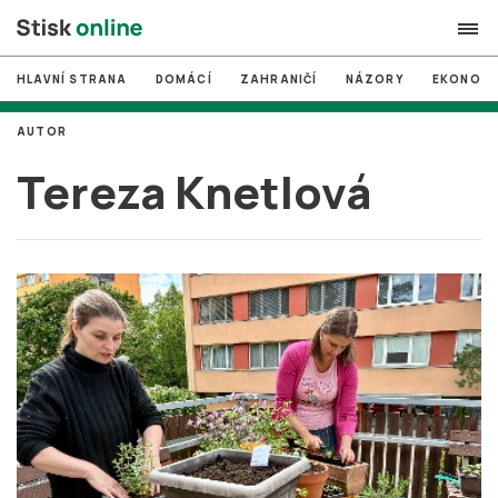
HLAVNÍ STRANA
DOMÁCÍ
ZAHRANIČÍ
NÁZORY
EKONOMI
search
AUTOR
#
MUNI
Tereza Knetlová
#
Brno
#
volby
login
PŘIHLÁSIT SE
Zapomněli jste heslo?
Založit nový účet