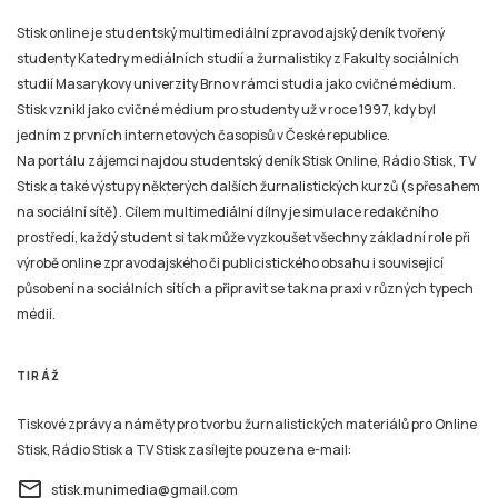
Stisk online je studentský multimediální zpravodajský deník tvořený
studenty Katedry mediálních studií a žurnalistiky z Fakulty sociálních
studií Masarykovy univerzity Brno v rámci studia jako cvičné médium.
Stisk vznikl jako cvičné médium pro studenty už v roce 1997, kdy byl
jedním z prvních internetových časopisů v České republice.
Na portálu zájemci najdou studentský deník Stisk Online, Rádio Stisk, TV
Stisk a také výstupy některých dalších žurnalistických kurzů (s přesahem
na sociální sítě). Cílem multimediální dílny je simulace redakčního
prostředí, každý student si tak může vyzkoušet všechny základní role při
výrobě online zpravodajského či publicistického obsahu i související
působení na sociálních sítích a připravit se tak na praxi v různých typech
médií.
TIRÁŽ
Tiskové zprávy a náměty pro tvorbu žurnalistických materiálů pro Online
Stisk, Rádio Stisk a TV Stisk zasílejte pouze na e-mail:
email
stisk.munimedia@gmail.com