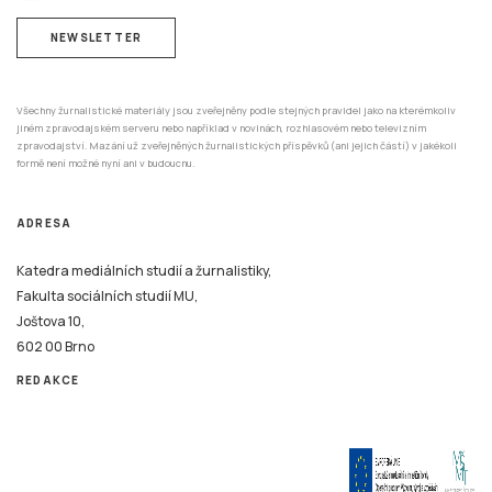
NEWSLETTER
Všechny žurnalistické materiály jsou zveřejněny podle stejných pravidel jako na kterémkoliv
jiném zpravodajském serveru nebo například v novinách, rozhlasovém nebo televizním
zpravodajství. Mazání už zveřejněných žurnalistických příspěvků (ani jejich částí) v jakékoli
formě není možné nyní ani v budoucnu.
ADRESA
Katedra mediálních studií a žurnalistiky,
Fakulta sociálních studií MU,
Joštova 10,
602 00 Brno
REDAKCE