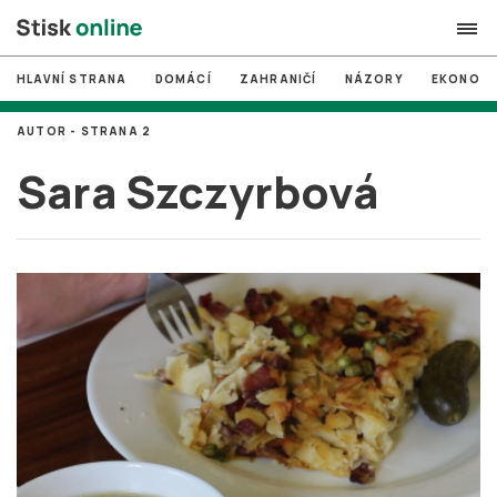
HLAVNÍ STRANA
DOMÁCÍ
ZAHRANIČÍ
NÁZORY
EKONOMI
search
AUTOR - STRANA 2
#
MUNI
Sara Szczyrbová
#
Brno
#
volby
login
PŘIHLÁSIT SE
Zapomněli jste heslo?
Založit nový účet