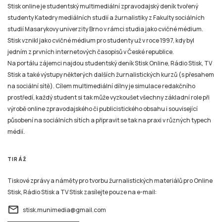
Stisk online je studentský multimediální zpravodajský deník tvořený
studenty Katedry mediálních studií a žurnalistiky z Fakulty sociálních
studií Masarykovy univerzity Brno v rámci studia jako cvičné médium.
Stisk vznikl jako cvičné médium pro studenty už v roce 1997, kdy byl
jedním z prvních internetových časopisů v České republice.
Na portálu zájemci najdou studentský deník Stisk Online, Rádio Stisk, TV
Stisk a také výstupy některých dalších žurnalistických kurzů (s přesahem
na sociální sítě). Cílem multimediální dílny je simulace redakčního
prostředí, každý student si tak může vyzkoušet všechny základní role při
výrobě online zpravodajského či publicistického obsahu i související
působení na sociálních sítích a připravit se tak na praxi v různých typech
médií.
TIRÁŽ
Tiskové zprávy a náměty pro tvorbu žurnalistických materiálů pro Online
Stisk, Rádio Stisk a TV Stisk zasílejte pouze na e-mail:
email
stisk.munimedia@gmail.com