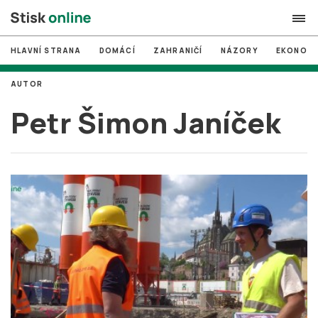
HLAVNÍ STRANA
DOMÁCÍ
ZAHRANIČÍ
NÁZORY
EKONOMI
search
AUTOR
#
MUNI
Petr Šimon Janíček
#
Brno
#
volby
login
PŘIHLÁSIT SE
Zapomněli jste heslo?
Založit nový účet