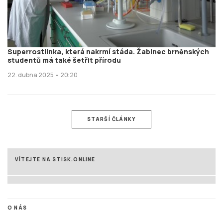
Superrostlinka, která nakrmí stáda. Žabinec brněnských
studentů má také šetřit přírodu
22. dubna 2025 • 20:20
STARŠÍ ČLÁNKY
VÍTEJTE NA STISK.ONLINE
O NÁS