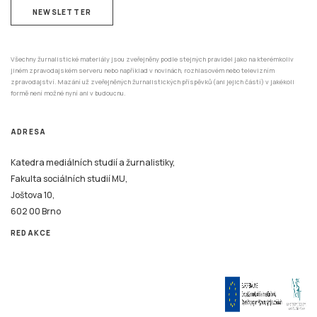
NEWSLETTER
Všechny žurnalistické materiály jsou zveřejněny podle stejných pravidel jako na kterémkoliv
jiném zpravodajském serveru nebo například v novinách, rozhlasovém nebo televizním
zpravodajství. Mazání už zveřejněných žurnalistických příspěvků (ani jejich částí) v jakékoli
formě není možné nyní ani v budoucnu.
ADRESA
Katedra mediálních studií a žurnalistiky,
Fakulta sociálních studií MU,
Joštova 10,
602 00 Brno
REDAKCE