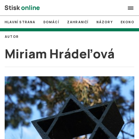
HLAVNÍ STRANA
DOMÁCÍ
ZAHRANIČÍ
NÁZORY
EKONOMI
search
AUTOR
#
MUNI
Miriam Hrádeľová
#
Brno
#
volby
login
PŘIHLÁSIT SE
Zapomněli jste heslo?
Založit nový účet