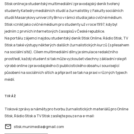
Stisk online je studentský multimediální zpravodajský deník tvořený
studenty Katedry mediálních studií a žurnalistiky z Fakulty sociálních
studií Masarykovy univerzity Brno v rámci studia jako cvičné médium.
Stisk vznikl jako cvičné médium pro studenty už v roce 1997, kdy byl
jedním z prvních internetových časopisů v České republice.
Na portálu zájemci najdou studentský deník Stisk Online, Rádio Stisk, TV
Stisk a také výstupy některých dalších žurnalistických kurzů (s přesahem
na sociální sítě). Cílem multimediální dílny je simulace redakčního
prostředí, každý student si tak může vyzkoušet všechny základní role při
výrobě online zpravodajského či publicistického obsahu i související
působení na sociálních sítích a připravit se tak na praxi v různých typech
médií.
TIRÁŽ
Tiskové zprávy a náměty pro tvorbu žurnalistických materiálů pro Online
Stisk, Rádio Stisk a TV Stisk zasílejte pouze na e-mail:
email
stisk.munimedia@gmail.com