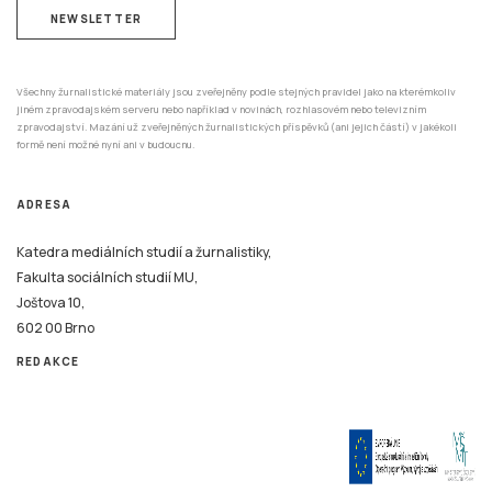
NEWSLETTER
Všechny žurnalistické materiály jsou zveřejněny podle stejných pravidel jako na kterémkoliv
jiném zpravodajském serveru nebo například v novinách, rozhlasovém nebo televizním
zpravodajství. Mazání už zveřejněných žurnalistických příspěvků (ani jejich částí) v jakékoli
formě není možné nyní ani v budoucnu.
ADRESA
Katedra mediálních studií a žurnalistiky,
Fakulta sociálních studií MU,
Joštova 10,
602 00 Brno
REDAKCE