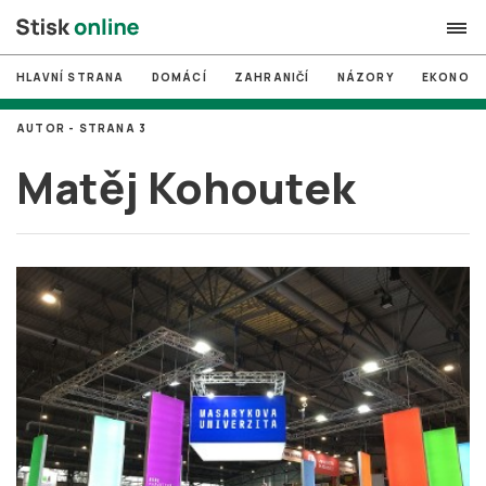
HLAVNÍ STRANA
DOMÁCÍ
ZAHRANIČÍ
NÁZORY
EKONOMI
search
AUTOR - STRANA 3
#
MUNI
Matěj Kohoutek
#
Brno
#
volby
login
PŘIHLÁSIT SE
Zapomněli jste heslo?
Založit nový účet