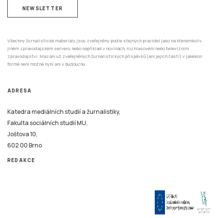
NEWSLETTER
Všechny žurnalistické materiály jsou zveřejněny podle stejných pravidel jako na kterémkoliv
jiném zpravodajském serveru nebo například v novinách, rozhlasovém nebo televizním
zpravodajství. Mazání už zveřejněných žurnalistických příspěvků (ani jejich částí) v jakékoli
formě není možné nyní ani v budoucnu.
ADRESA
Katedra mediálních studií a žurnalistiky,
Fakulta sociálních studií MU,
Joštova 10,
602 00 Brno
REDAKCE