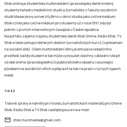
Stisk online je studentský multimediální zpravodajský deník tvořený
studenty Katedry mediálních studií a žurnalistiky z Fakulty sociálních
studií Masarykovy univerzity Brno v rámci studia jako cvičné médium.
Stisk vznikl jako cvičné médium pro studenty už v roce 1997, kdy byl
jedním z prvních internetových časopisů v České republice.
Na portálu zájemci najdou studentský deník Stisk Online, Rádio Stisk, TV
Stisk a také výstupy některých dalších žurnalistických kurzů (s přesahem
na sociální sítě). Cílem multimediální dílny je simulace redakčního
prostředí, každý student si tak může vyzkoušet všechny základní role při
výrobě online zpravodajského či publicistického obsahu i související
působení na sociálních sítích a připravit se tak na praxi v různých typech
médií.
TIRÁŽ
Tiskové zprávy a náměty pro tvorbu žurnalistických materiálů pro Online
Stisk, Rádio Stisk a TV Stisk zasílejte pouze na e-mail:
email
stisk.munimedia@gmail.com