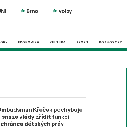
NI
#
Brno
#
volby
ZORY
EKONOMIKA
KULTURA
SPORT
ROZHOVORY
Ombudsman Křeček pochybuje
 snaze vlády zřídit funkci
chránce dětských práv