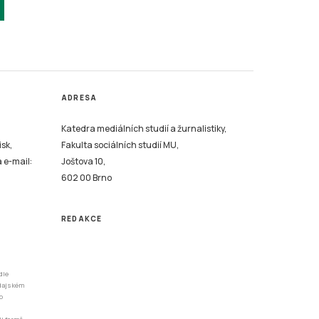
ADRESA
Katedra mediálních studií a žurnalistiky,
isk,
Fakulta sociálních studií MU,
a e-mail:
Joštova 10,
602 00 Brno
REDAKCE
dle
odajském
o