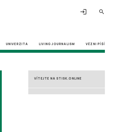
login
search
UNIVERZITA
LIVING JOURNALISM
VĚZNI PÍŠÍ
VÍTEJTE NA STISK.ONLINE