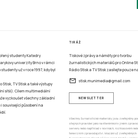
TIRÁŽ
vořený studenty Katedry
Tiskové zprávy a náměty pro tvorbu
sarykovy univerzity Brno v rámci
žurnalistických materiálů pro Online St
studenty už v roce 1997, kdy byl
Rádio Stisk a TV Stisk zasílejte pouze n
email
stisk.munimedia@gmail.com
 Stisk, TV Stisk a také výstupy
ní sítě). Cílem multimediální
může vyzkoušet všechny základní
NEWSLETTER
 i související působení na
dií.
Všechny žurnalistické materiály jsou zveřejněny po
stejných pravidel jako na kterémkoliv jiném zprav
serveru nebo například v novinách, rozhlasovém neb
televizním zpravodajství. Mazání už zveřejněných