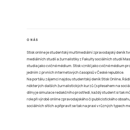
O NÁS
Stisk online je studentský multimediální zpravodajský deník t
mediálních studií a žurnalistiky z Fakulty sociálních studií Ma
studia jako cvičné médium. Stisk vznikl jako cvičné médium pro 
jedním z prvních internetových časopisů v České republice.
Na portálu zájemci najdou studentský deník Stisk Online, Rádio
některých dalších žurnalistických kurzů (s přesahem na sociál
dílny je simulace redakčního prostředí, každý student si tak 
role při výrobě online zpravodajského či publicistického obsahu
sociálních sítích a připravit se tak na praxi v různých typech mé