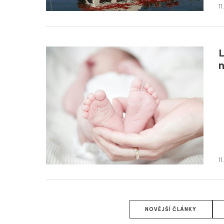
11
L
n
1
NOVĚJŠÍ ČLÁNKY