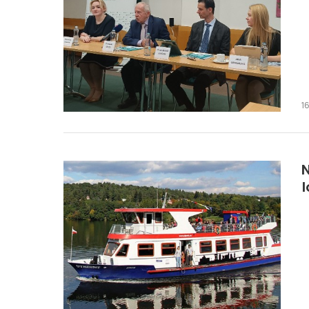
1
N
l