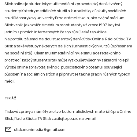
Stisk online je studentský multimediální zpravodajský deník tvořený
studenty Katedry mediálních studií a žurnalistiky z Fakulty sociálních
studií Masarykovy univerzity Brno v rámci studia jako cvičné médium.
Stisk vznikl jako cvičné médium pro studenty už v roce 1997, kdy byl
jedním z prvních internetových časopisů v České republice.
Na portálu zájemci najdou studentský deník Stisk Online, Rádio Stisk, TV
Stisk a také výstupy některých dalších žurnalistických kurzů (s přesahem
na sociální sítě). Cílem multimediální dílny je simulace redakčního
prostředí, každý student si tak může vyzkoušet všechny základní role při
výrobě online zpravodajského či publicistického obsahu i související
působení na sociálních sítích a připravit se tak na praxi v různých typech
médií.
TIRÁŽ
Tiskové zprávy a náměty pro tvorbu žurnalistických materiálů pro Online
Stisk, Rádio Stisk a TV Stisk zasílejte pouze na e-mail:
email
stisk.munimedia@gmail.com