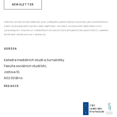
NEWSLETTER
Všechny žurnalistické materiály jsou zveřejněny podle stejných pravidel jako na kterémkoliv
jiném zpravodajském serveru nebo například v novinách, rozhlasovém nebo televizním
zpravodajství. Mazání už zveřejněných žurnalistických příspěvků (ani jejich částí) v jakékoli
formě není možné nyní ani v budoucnu.
ADRESA
Katedra mediálních studií a žurnalistiky,
Fakulta sociálních studií MU,
Joštova 10,
602 00 Brno
REDAKCE