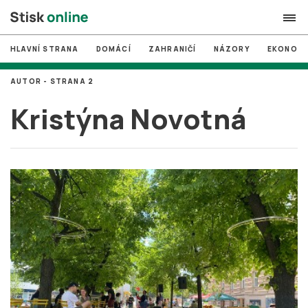
HLAVNÍ STRANA
DOMÁCÍ
ZAHRANIČÍ
NÁZORY
EKONOMI
search
AUTOR - STRANA 2
#
MUNI
Kristýna Novotná
#
Brno
#
volby
login
PŘIHLÁSIT SE
Zapomněli jste heslo?
Založit nový účet