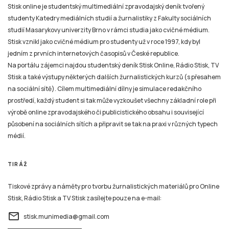
Stisk online je studentský multimediální zpravodajský deník tvořený
studenty Katedry mediálních studií a žurnalistiky z Fakulty sociálních
studií Masarykovy univerzity Brno v rámci studia jako cvičné médium.
Stisk vznikl jako cvičné médium pro studenty už v roce 1997, kdy byl
jedním z prvních internetových časopisů v České republice.
Na portálu zájemci najdou studentský deník Stisk Online, Rádio Stisk, TV
Stisk a také výstupy některých dalších žurnalistických kurzů (s přesahem
na sociální sítě). Cílem multimediální dílny je simulace redakčního
prostředí, každý student si tak může vyzkoušet všechny základní role při
výrobě online zpravodajského či publicistického obsahu i související
působení na sociálních sítích a připravit se tak na praxi v různých typech
médií.
TIRÁŽ
Tiskové zprávy a náměty pro tvorbu žurnalistických materiálů pro Online
Stisk, Rádio Stisk a TV Stisk zasílejte pouze na e-mail:
email
stisk.munimedia@gmail.com