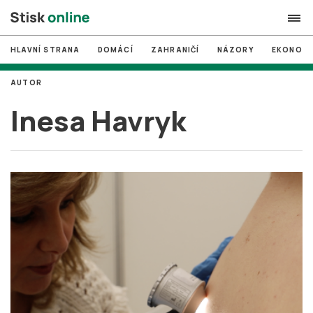
HLAVNÍ STRANA
DOMÁCÍ
ZAHRANIČÍ
NÁZORY
EKONOMI
search
AUTOR
#
MUNI
Inesa Havryk
#
Brno
#
volby
login
PŘIHLÁSIT SE
Zapomněli jste heslo?
Založit nový účet