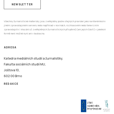
NEWSLETTER
Všechny žurnalistické materiály jsou zveřejněny podle stejných pravidel jako na kterémkoliv
jiném zpravodajském serveru nebo například v novinách, rozhlasovém nebo televizním
zpravodajství. Mazání už zveřejněných žurnalistických příspěvků (ani jejich částí) v jakékoli
formě není možné nyní ani v budoucnu.
ADRESA
Katedra mediálních studií a žurnalistiky,
Fakulta sociálních studií MU,
Joštova 10,
602 00 Brno
REDAKCE