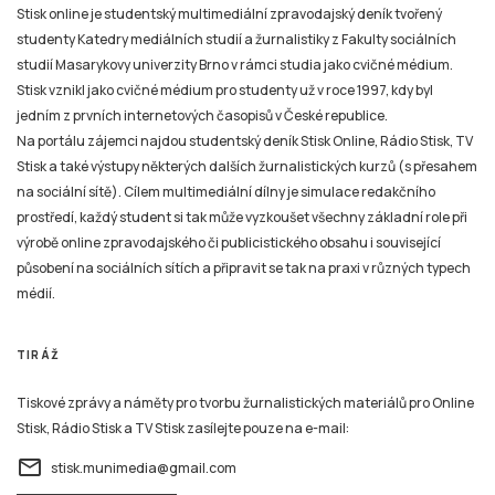
Stisk online je studentský multimediální zpravodajský deník tvořený
studenty Katedry mediálních studií a žurnalistiky z Fakulty sociálních
studií Masarykovy univerzity Brno v rámci studia jako cvičné médium.
Stisk vznikl jako cvičné médium pro studenty už v roce 1997, kdy byl
jedním z prvních internetových časopisů v České republice.
Na portálu zájemci najdou studentský deník Stisk Online, Rádio Stisk, TV
Stisk a také výstupy některých dalších žurnalistických kurzů (s přesahem
na sociální sítě). Cílem multimediální dílny je simulace redakčního
prostředí, každý student si tak může vyzkoušet všechny základní role při
výrobě online zpravodajského či publicistického obsahu i související
působení na sociálních sítích a připravit se tak na praxi v různých typech
médií.
TIRÁŽ
Tiskové zprávy a náměty pro tvorbu žurnalistických materiálů pro Online
Stisk, Rádio Stisk a TV Stisk zasílejte pouze na e-mail:
email
stisk.munimedia@gmail.com