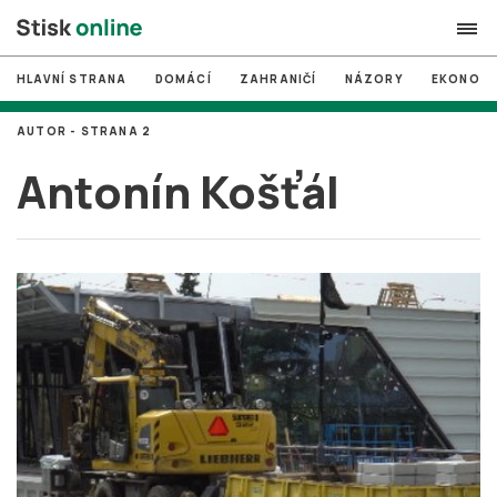
HLAVNÍ STRANA
DOMÁCÍ
ZAHRANIČÍ
NÁZORY
EKONOMI
search
AUTOR - STRANA 2
#
MUNI
Antonín Košťál
#
Brno
#
volby
login
PŘIHLÁSIT SE
Zapomněli jste heslo?
Založit nový účet