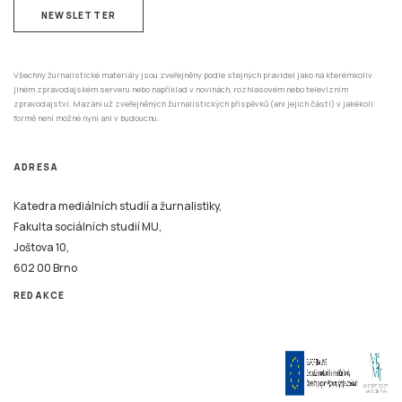
NEWSLETTER
Všechny žurnalistické materiály jsou zveřejněny podle stejných pravidel jako na kterémkoliv
jiném zpravodajském serveru nebo například v novinách, rozhlasovém nebo televizním
zpravodajství. Mazání už zveřejněných žurnalistických příspěvků (ani jejich částí) v jakékoli
formě není možné nyní ani v budoucnu.
ADRESA
Katedra mediálních studií a žurnalistiky,
Fakulta sociálních studií MU,
Joštova 10,
602 00 Brno
REDAKCE