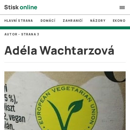
HLAVNÍ STRANA
DOMÁCÍ
ZAHRANIČÍ
NÁZORY
EKONOMI
search
AUTOR - STRANA 3
#
MUNI
Adéla Wachtarzová
#
Brno
#
volby
login
PŘIHLÁSIT SE
Zapomněli jste heslo?
Založit nový účet