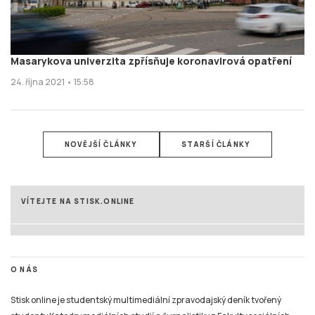
Masarykova univerzita zpřísňuje koronavirová opatření
24. října 2021 • 15:58
NOVĚJŠÍ ČLÁNKY
STARŠÍ ČLÁNKY
VÍTEJTE NA STISK.ONLINE
O NÁS
Stisk online je studentský multimediální zpravodajský deník tvořený