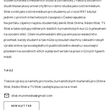
studenty Katedry mediálních studií a žurnalistiky z Fakulty sociálních
studií Masarykovy univerzity Brno v rámci studia jako cvičné médium.
Stisk vznikl jako cvičné médium pro studenty už v roce 1997, kdy byl
jedním z prvních internetových časopisů v České republice.
Na portálu zájemci najdou studentský deník Stisk Online, Rádio Stisk, TV
Stisk a také výstupy některých dalších žurnalistických kurzů (s přesahem
na sociální sítě). Cílem multimediální dílny je simulace redakčního
prostředí, každý student si tak může vyzkoušet všechny základní role při
výrobě online zpravodajského či publicistického obsahu i související
působení na sociálních sítích a připravit se tak na praxi v různých typech
médií.
TIRÁŽ
Tiskové zprávy a náměty pro tvorbu žurnalistických materiálů pro Online
Stisk, Rádio Stisk a TV Stisk zasílejte pouze na e-mail:
email
stisk.munimedia@gmail.com
NEWSLETTER