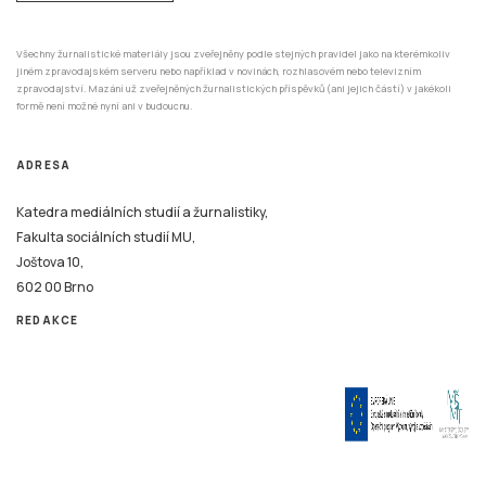
Všechny žurnalistické materiály jsou zveřejněny podle stejných pravidel jako na kterémkoliv
jiném zpravodajském serveru nebo například v novinách, rozhlasovém nebo televizním
zpravodajství. Mazání už zveřejněných žurnalistických příspěvků (ani jejich částí) v jakékoli
formě není možné nyní ani v budoucnu.
ADRESA
Katedra mediálních studií a žurnalistiky,
Fakulta sociálních studií MU,
Joštova 10,
602 00 Brno
REDAKCE