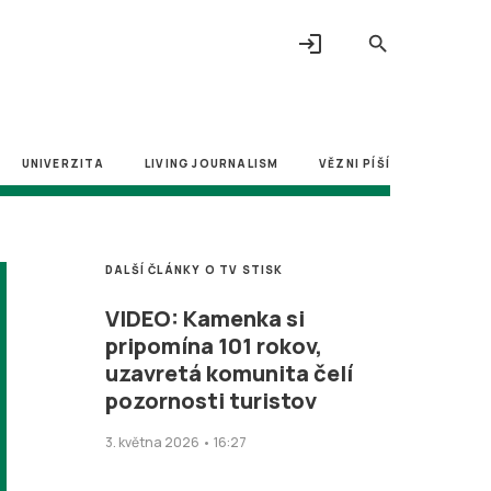
login
search
UNIVERZITA
LIVING JOURNALISM
VĚZNI PÍŠÍ
DALŠÍ ČLÁNKY O TV STISK
VIDEO: Kamenka si
pripomína 101 rokov,
uzavretá komunita čelí
pozornosti turistov
3. května 2026 • 16:27