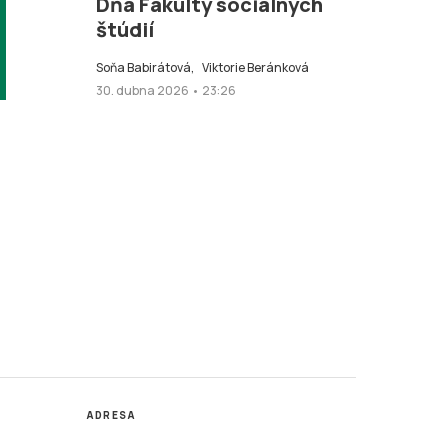
Dňa Fakulty sociálnych
štúdií
Soňa Babirátová,
Viktorie Beránková
30. dubna 2026 • 23:26
ADRESA