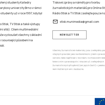
vořený studenty Katedry
Tiskové zprávy a náměty pro tvorbu
sarykovy univerzity Brno v rámci
žurnalistických materiálů pro Online St
studenty už v roce 1997, kdy byl
Rádio Stisk a TV Stisk zasílejte pouze n
email
stisk.munimedia@gmail.com
 Stisk, TV Stisk a také výstupy
ní sítě). Cílem multimediální
může vyzkoušet všechny základní
NEWSLETTER
 i související působení na
dií.
Všechny žurnalistické materiály jsou zveřejněny po
stejných pravidel jako na kterémkoliv jiném zprav
serveru nebo například v novinách, rozhlasovém neb
televizním zpravodajství. Mazání už zveřejněných
žurnalistických příspěvků (ani jejich částí) v jakéko
není možné nyní ani v budoucnu.