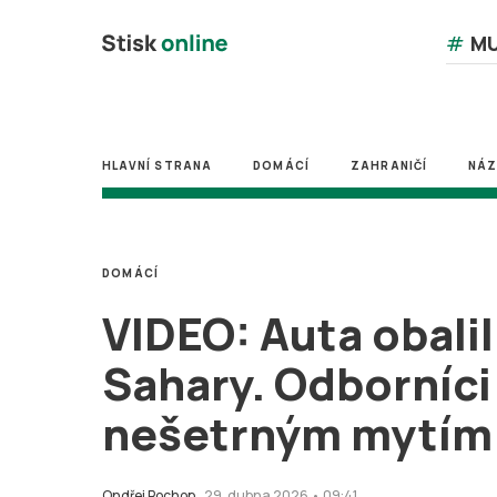
#
MU
HLAVNÍ STRANA
DOMÁCÍ
ZAHRANIČÍ
NÁ
DOMÁCÍ
VIDEO: Auta obalil
Sahary. Odborníci 
nešetrným mytím
Ondřej Pochop
29. dubna 2026 • 09:41