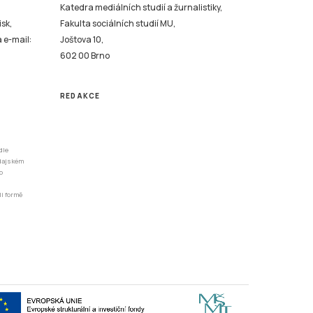
Katedra mediálních studií a žurnalistiky,
isk,
Fakulta sociálních studií MU,
a e-mail:
Joštova 10,
602 00 Brno
REDAKCE
dle
odajském
o
li formě