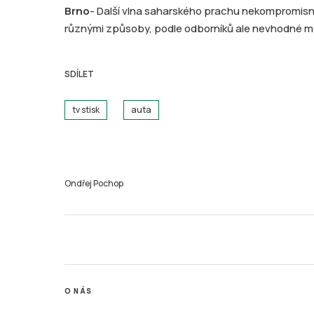
Brno
- Další vlna saharského prachu nekompromisně 
různými způsoby, podle odborníků ale nevhodné my
SDÍLET
tv stisk
auta
Ondřej Pochop
O NÁS