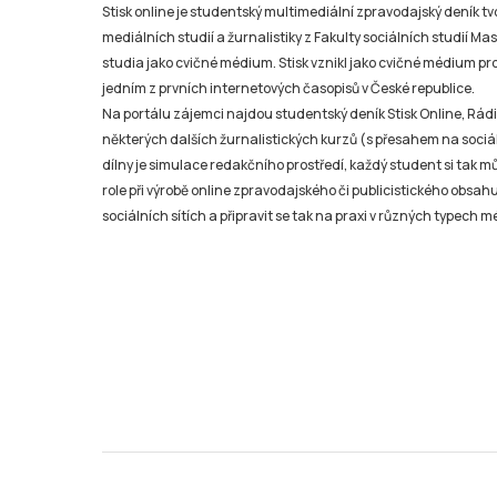
Stisk online je studentský multimediální zpravodajský deník t
mediálních studií a žurnalistiky z Fakulty sociálních studií Ma
studia jako cvičné médium. Stisk vznikl jako cvičné médium pro 
jedním z prvních internetových časopisů v České republice.
Na portálu zájemci najdou studentský deník Stisk Online, Rádio
některých dalších žurnalistických kurzů (s přesahem na sociál
dílny je simulace redakčního prostředí, každý student si tak 
role při výrobě online zpravodajského či publicistického obsahu
sociálních sítích a připravit se tak na praxi v různých typech mé