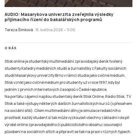
AUDIO: Masarykova univerzita zveřejnila výsledky
přijímacího řízení do bakalářských programů
Tereza Šimková
15. května 2026 • 11:00
O NÁS
Stisk online je studentský multimediální zpravodajský deník tvořený
studenty Katedry mediálních studií a žurnalistiky z Fakulty sociálních
studií Masarykovy univerzity Brno v rámci studia jako cvičné médium.
Stisk vznikl jako cvičné médium pro studenty už v roce 1997, kdy byl
jedním z prvních internetových časopisů v České republice.
Na portálu zájemci najdou studentský deník Stisk Online, Rádio Stisk, TV
Stisk a také výstupy některých dalších žurnalistických kurzů (s přesahem
na sociální sítě). Cílem multimediální dílny je simulace redakčního
prostředí, každý student si tak může vyzkoušet všechny základní role při
výrobě online zpravodajského či publicistického obsahu i související
působení na sociálních sítích a připravit se tak na praxi v různých typech