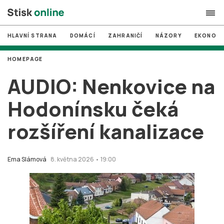
HLAVNÍ STRANA
DOMÁCÍ
ZAHRANIČÍ
NÁZORY
EKONOMI
search
HOMEPAGE
#
MUNI
AUDIO: Nenkovice na
#
Brno
Hodonínsku čeká
#
volby
rozšíření kanalizace
login
PŘIHLÁSIT SE
Zapomněli jste heslo?
Ema Slámová
8. května 2026 • 19:00
Založit nový účet