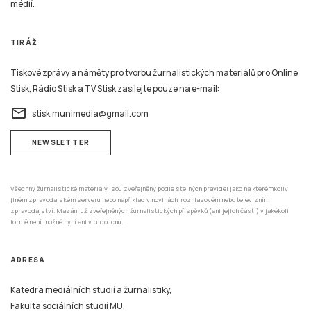
médií.
TIRÁŽ
Tiskové zprávy a náměty pro tvorbu žurnalistických materiálů pro Online
Stisk, Rádio Stisk a TV Stisk zasílejte pouze na e-mail:
email
stisk.munimedia@gmail.com
NEWSLETTER
Všechny žurnalistické materiály jsou zveřejněny podle stejných pravidel jako na kterémkoliv
jiném zpravodajském serveru nebo například v novinách, rozhlasovém nebo televizním
zpravodajství. Mazání už zveřejněných žurnalistických příspěvků (ani jejich částí) v jakékoli
formě není možné nyní ani v budoucnu.
ADRESA
Katedra mediálních studií a žurnalistiky,
Fakulta sociálních studií MU,