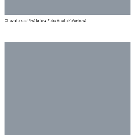
Návštěvníci si na veletrhu mohou koupit oblečení z ovčí vlny, podívat se,
jak se vlna zpracovává, nebo si vyzkoušet plstění. Foto: Aneta Kořenková