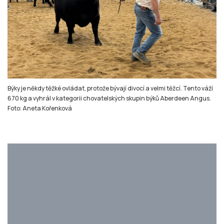
Býky je někdy těžké ovládat, protože bývají divocí a velmi těžcí. Tento váží
670 kg a vyhrál v kategorii chovatelských skupin býků Aberdeen Angus.
Foto: Aneta Kořenková