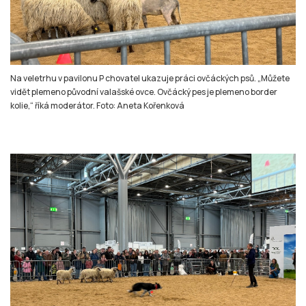
Na veletrhu v pavilonu P chovatel ukazuje práci ovčáckých psů. „Můžete
vidět plemeno původní valašské ovce. Ovčácký pes je plemeno border
kolie,“ říká moderátor. Foto: Aneta Kořenková