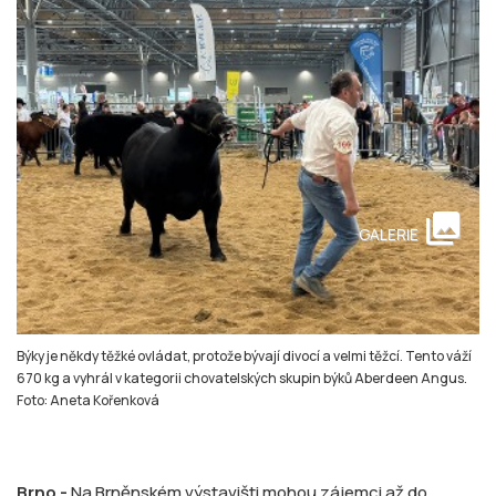
collections
GALERIE
Býky je někdy těžké ovládat, protože bývají divocí a velmi těžcí. Tento váží
670 kg a vyhrál v kategorii chovatelských skupin býků Aberdeen Angus.
Foto: Aneta Kořenková
Brno -
Na Brněnském výstavišti mohou zájemci až do