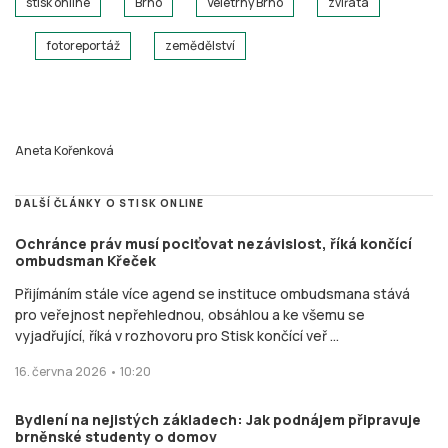
26. května 2026 • 11:30
Nikdy nepočítám mince v klobouku, ale úsměvy
kolemjdoucích, říká brněnská harmonikářka