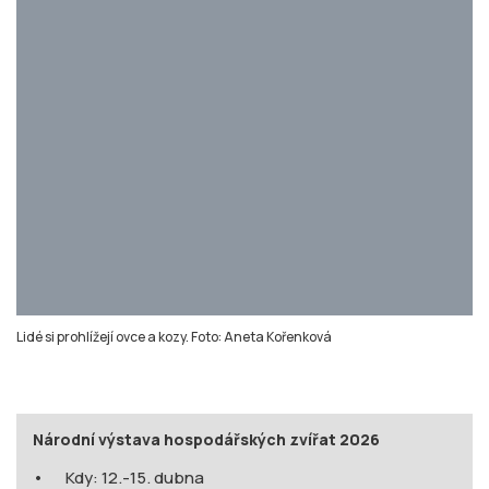
Současně probíhá i
Veletrh pro rostlinnou a
živočišnou výrobu
,
Mezinárodní lesnický a
myslivecký veletrh
, a
Veletrh obnovitelných
zdrojů energie v lesnictví a zemědělství
.
Vstupné platí na všechny pavilony a zemědělské
veletrhy.
SDÍLET
stisk online
Brno
Veletrhy Brno
zvířata
fotoreportáž
zemědělství