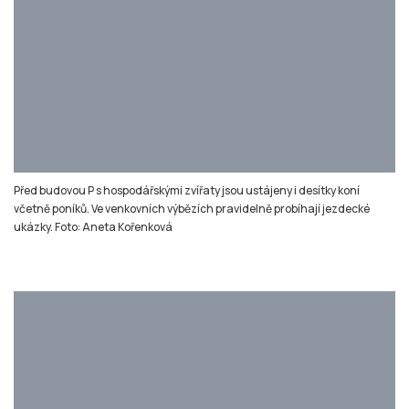
Lidé si prohlížejí ovce a kozy. Foto: Aneta Kořenková
Národní výstava hospodářských zvířat 2026
Kdy: 12.-15. dubna
Kde: Brněnské výstaviště, pavilon P, F a venkovní
plochy.