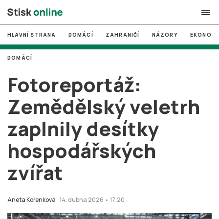
HLAVNÍ STRANA
DOMÁCÍ
ZAHRANIČÍ
NÁZORY
EKONOMI
search
DOMÁCÍ
#
MUNI
Fotoreportáž:
#
Brno
Zemědělský veletrh
#
volby
zaplnily desítky
login
PŘIHLÁSIT SE
hospodářských
Zapomněli jste heslo?
Založit nový účet
zvířat
Aneta Kořenková
14. dubna 2026 • 17:20