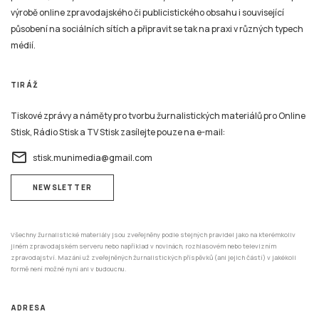
602 00 Brno
REDAKCE
Tento systém je financován v rámci realizace projektu Strategické investice Masarykovy
univerzity do vzdělávání SIMU+ registrační číslo CZ.02.2.67/0.0/0.0/16_016/0002416.
© 2026 Stisk.Online – všechna práva vyhrazena
Katedra mediálních studií a žurnalistiky
Fakulta sociálních studií
Masarykova univerzita