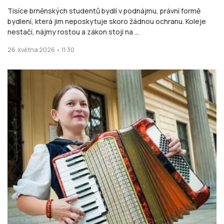
Harmonika a kroj – to je vše, co ke své práci potřebuje. Tereza
Kniežová hraje v brněnských ulicích už téměř dvacet let. Spolu s
kolegy se podílela na vzniku ...
Natálie Smetanová
20. května 2026 • 22:18
O NÁS
Stisk online je studentský multimediální zpravodajský deník tvořený
studenty Katedry mediálních studií a žurnalistiky z Fakulty sociálních
studií Masarykovy univerzity Brno v rámci studia jako cvičné médium.
Stisk vznikl jako cvičné médium pro studenty už v roce 1997, kdy byl
jedním z prvních internetových časopisů v České republice.
Na portálu zájemci najdou studentský deník Stisk Online, Rádio Stisk, TV
Stisk a také výstupy některých dalších žurnalistických kurzů (s přesahem
na sociální sítě). Cílem multimediální dílny je simulace redakčního
prostředí, každý student si tak může vyzkoušet všechny základní role při
výrobě online zpravodajského či publicistického obsahu i související
působení na sociálních sítích a připravit se tak na praxi v různých typech
médií.