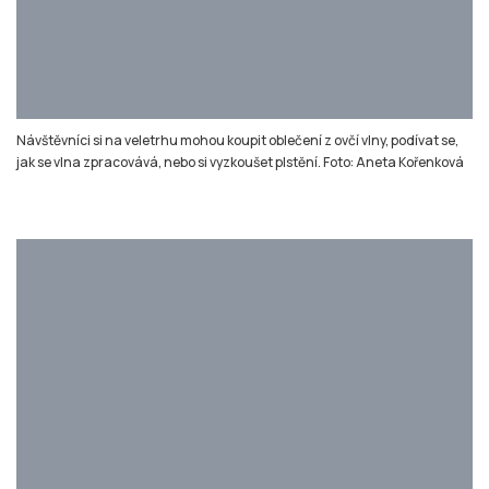
Před budovou P s hospodářskými zvířaty jsou ustájeny i desítky koní
včetně poníků. Ve venkovních výbězích pravidelně probíhají jezdecké
ukázky. Foto: Aneta Kořenková