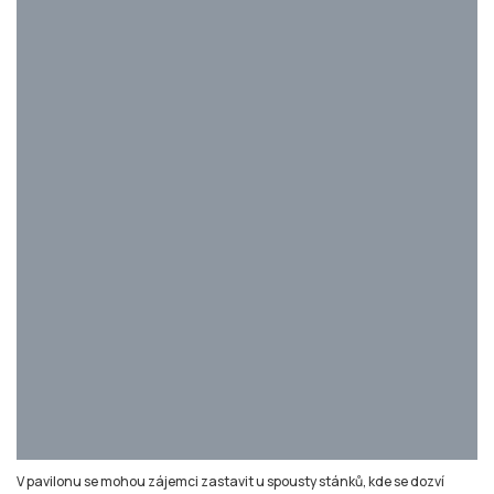
V pavilonu se mohou zájemci zastavit u spousty stánků, kde se dozví
informace o chovu skotu, drůbeže a dalších zvířat. Foto: Aneta Kořenková