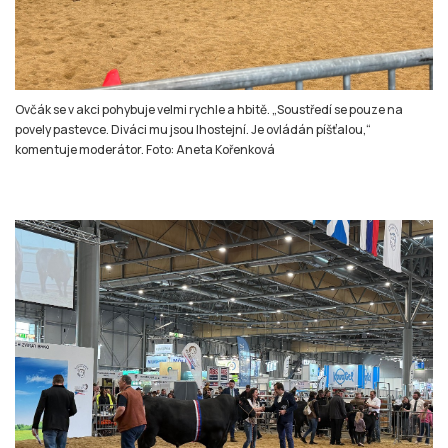
Ovčák se v akci pohybuje velmi rychle a hbitě. „Soustředí se pouze na
povely pastevce. Diváci mu jsou lhostejní. Je ovládán píšťalou,“
komentuje moderátor. Foto: Aneta Kořenková