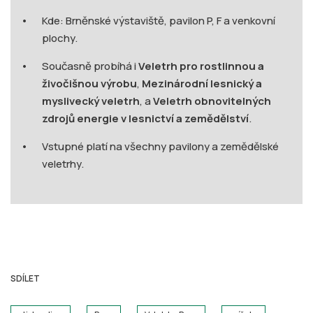
Aneta Kořenková
DALŠÍ ČLÁNKY O STISK ONLINE
Ochránce práv musí pociťovat nezávislost, říká končící
ombudsman Křeček
Přijímáním stále více agend se instituce ombudsmana stává
pro veřejnost nepřehlednou, obsáhlou a ke všemu se
vyjadřující, říká v rozhovoru pro Stisk končící veř ...
16. června 2026 • 10:20
Bydlení na nejistých základech: Jak podnájem připravuje
brněnské studenty o domov
Tisíce brněnských studentů bydlí v podnájmu, právní formě
bydlení, která jim neposkytuje skoro žádnou ochranu. Koleje
nestačí, nájmy rostou a zákon stojí na ...