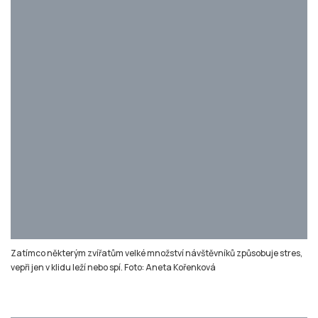
Zatímco některým zvířatům velké množství návštěvníků způsobuje stres,
vepři jen v klidu leží nebo spí. Foto: Aneta Kořenková