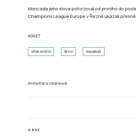
Moncada jeho slova potvrzoval od prvního do posle
Champions League Europe v Řezně ukázali přesně ta
SDÍLET
stisk online
Brno
baseball
Anita Klára Cikánková
O NÁS