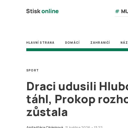
#
MU
HLAVNÍ STRANA
DOMÁCÍ
ZAHRANIČÍ
NÁ
SPORT
Draci udusili Hlu
táhl, Prokop rozho
zůstala
Anita Klára Cikánková
11. května 2026 • 13:22