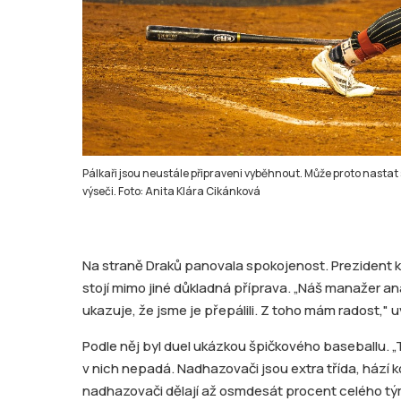
Pálkaři jsou neustále připraveni vyběhnout. Může proto nastat 
výseči. Foto: Anita Klára Cikánková
Na straně Draků panovala spokojenost. Prezident kl
stojí mimo jiné důkladná příprava. „Náš manažer an
ukazuje, že jsme je přepálili. Z toho mám radost," u
Podle něj byl duel ukázkou špičkového baseballu. 
v nich nepadá. Nadhazovači jsou extra třída, hází ko
nadhazovači dělají až osmdesát procent celého tý