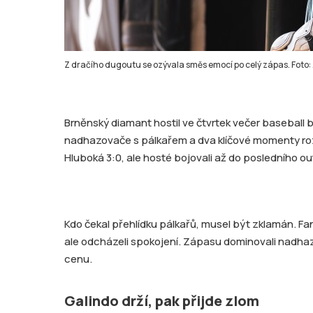
Z dračího dugoutu se ozývala směs emocí po celý zápas. Foto:
Brněnský diamant hostil ve čtvrtek večer basebal
nadhazovače s pálkařem a dva klíčové momenty rozh
Hluboká 3:0, ale hosté bojovali až do posledního ou
Kdo čekal přehlídku pálkařů, musel být zklamán. Fa
ale odcházeli spokojení. Zápasu dominovali nadha
cenu.
Galindo drží, pak přijde zlom