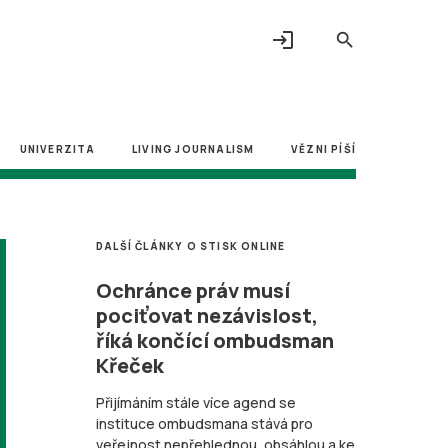
login
search
UNIVERZITA
LIVING JOURNALISM
VĚZNI PÍŠÍ
DALŠÍ ČLÁNKY O STISK ONLINE
Ochránce práv musí
pociťovat nezávislost,
říká končící ombudsman
Křeček
Přijímáním stále více agend se
instituce ombudsmana stává pro
veřejnost nepřehlednou, obsáhlou a ke