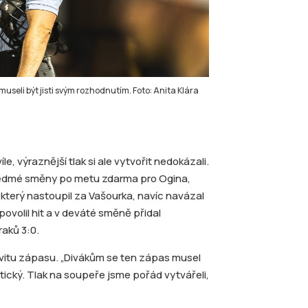
 museli být jisti svým rozhodnutím. Foto: Anita Klára
le, výraznější tlak si ale vytvořit nedokázali.
 sedmé směny po metu zdarma pro Ogina,
terý nastoupil za Vašourka, navíc navázal
volil hit a v deváté směně přidal
raků 3:0.
tivitu zápasu. „Divákům se ten zápas musel
atický. Tlak na soupeře jsme pořád vytvářeli,