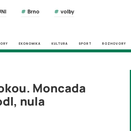
NI
#
Brno
#
volby
ZORY
EKONOMIKA
KULTURA
SPORT
ROZHOVORY
bokou. Moncada
dl, nula