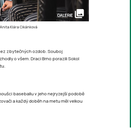
collections
GALERIE
 Anita Klára Cikánková
l bez zbytečných ozdob. Souboj
odly o všem. Draci Brno porazili Sokol
tu.
noušci baseballu v jeho nejryzejší podobě
zovači a každý doběh na metu měl velkou