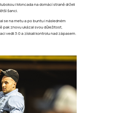
Hlubokou i Moncada na domácí straně drželi
ětší šanci.
stal se na metu a po buntu i následném
ě pak znovu ukázal svou důležitost,
aci vedli 3:0 a získali kontrolu nad zápasem.