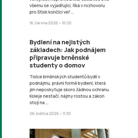
všemu se vyjadřující, říká v rozhovoru
pro Stisk končící veř ...
16. června 2026 • 10:20
Bydlení na nejistých
základech: Jak podnájem
připravuje brněnské
studenty o domov
Tisíce brněnských studentů bydlí v
podnájmu, právní formě bydlení, která
jim neposkytuje skoro žádnou ochranu.
Koleje nestačí, nájmy rostou a zákon
stojí na ...
26. května 2026 • 11:30