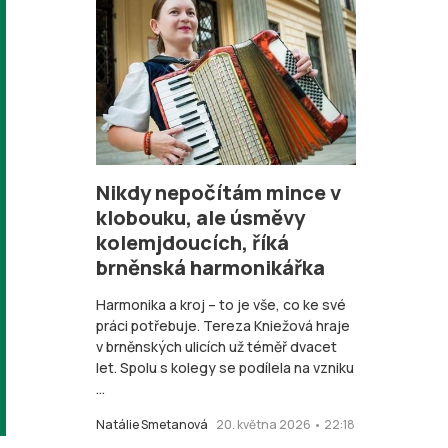
Nikdy nepočítám mince v
klobouku, ale úsměvy
kolemjdoucích, říká
brněnská harmonikářka
Harmonika a kroj – to je vše, co ke své
práci potřebuje. Tereza Kniežová hraje
v brněnských ulicích už téměř dvacet
let. Spolu s kolegy se podílela na vzniku
...
Natálie Smetanová
20. května 2026 • 22:18