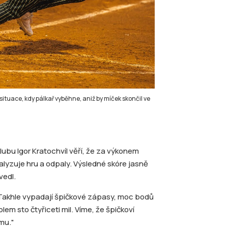
situace, kdy pálkař vyběhne, aniž by míček skončil ve
ubu Igor Kratochvíl věří, že za výkonem
alyzuje hru a odpaly. Výsledné skóre jasně
vedl.
„Takhle vypadají špičkové zápasy, moc bodů
lem sto čtyřiceti mil. Víme, že špičkoví
mu."