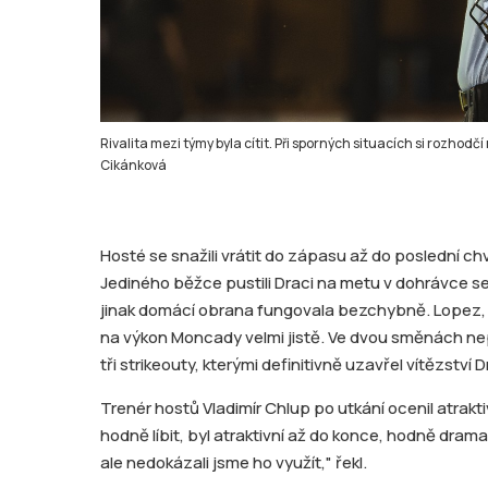
Rivalita mezi týmy byla cítit. Při sporných situacích si rozhodčí
Cikánková
Hosté se snažili vrátit do zápasu až do poslední chví
Jediného běžce pustili Draci na metu v dohrávce
jinak domácí obrana fungovala bezchybně. Lopez, k
na výkon Moncady velmi jistě. Ve dvou směnách nepo
tři strikeouty, kterými definitivně uzavřel vítězství D
Trenér hostů Vladimír Chlup po utkání ocenil atrak
hodně líbit, byl atraktivní až do konce, hodně dram
ale nedokázali jsme ho využít," řekl.