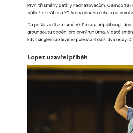
První tři směny patřily nadhazovačům. Galindo za 
pálkaře zkrátka a YD Aréna dlouho čekala na první v
Ta přišla ve čtvrté směně. Prokop odpálil singl, do
groundoutu doběhl pro první run Brna. V páté směn
když singlem do levého pole stáhl další dva body. Dr
Lopez uzavřel příběh