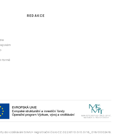
REDAKCE
dle
odajském
o
li formě
rzity do vzdělávání SIMU+ registrační číslo CZ.02.2.67/0.0/0.0/16_016/0002416.