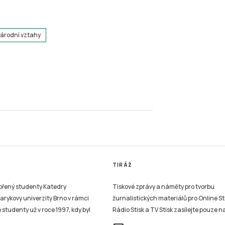
árodní vztahy
TIRÁŽ
vořený studenty Katedry
Tiskové zprávy a náměty pro tvorbu
sarykovy univerzity Brno v rámci
žurnalistických materiálů pro Online St
studenty už v roce 1997, kdy byl
Rádio Stisk a TV Stisk zasílejte pouze n