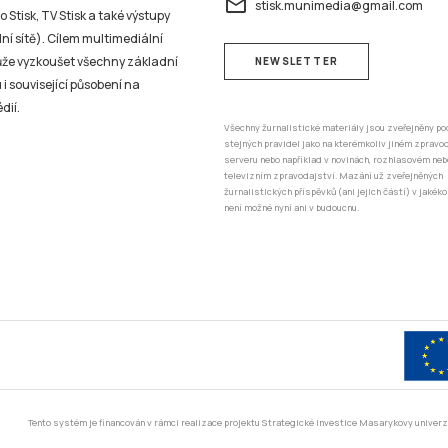
email
stisk.munimedia@gmail.com
 Stisk, TV Stisk a také výstupy
ní sítě). Cílem multimediální
může vyzkoušet všechny základní
NEWSLETTER
 i související působení na
dií.
Všechny žurnalistické materiály jsou zveřejněny po
stejných pravidel jako na kterémkoliv jiném zprav
serveru nebo například v novinách, rozhlasovém neb
televizním zpravodajství. Mazání už zveřejněných
žurnalistických příspěvků (ani jejich částí) v jakéko
není možné nyní ani v budoucnu.
Tento systém je financován v rámci realizace projektu Strategické investice Masarykovy unive