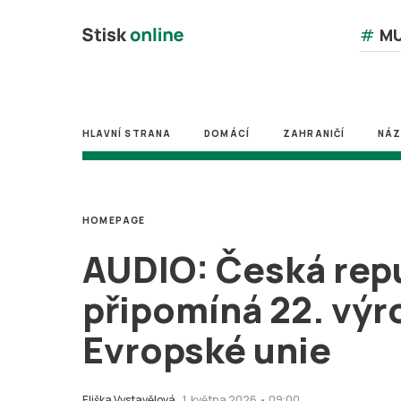
#
MU
HLAVNÍ STRANA
DOMÁCÍ
ZAHRANIČÍ
NÁ
HOMEPAGE
AUDIO: Česká repu
připomíná 22. výr
Evropské unie
Eliška Vystavělová
1. května 2026 • 09:00