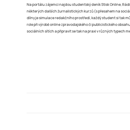
Na portálu zájemci najdou studentský deník Stisk Online, Rádio
některých dalších žurnalistických kurzů (s přesahem na sociál
dílny je simulace redakčního prostředí, každý student si tak 
role při výrobě online zpravodajského či publicistického obsahu
sociálních sítích a připravit se tak na praxi v různých typech mé