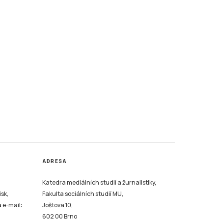
ADRESA
Katedra mediálních studií a žurnalistiky,
isk,
Fakulta sociálních studií MU,
a e-mail:
Joštova 10,
602 00 Brno