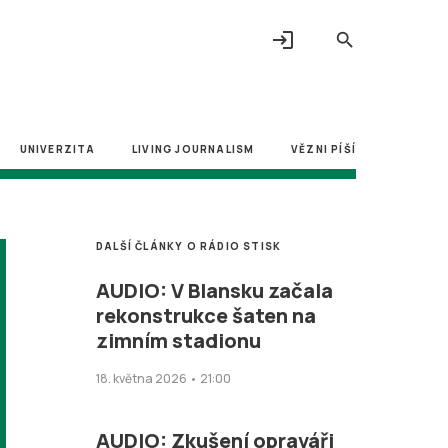
login
search
UNIVERZITA
LIVING JOURNALISM
VĚZNI PÍŠÍ
DALŠÍ ČLÁNKY O RÁDIO STISK
AUDIO: V Blansku začala
rekonstrukce šaten na
zimním stadionu
18. května 2026 • 21:00
AUDIO: Zkušení opraváři