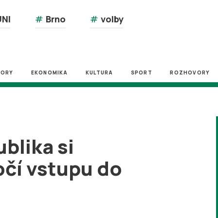
NI
#
Brno
#
volby
ZORY
EKONOMIKA
KULTURA
SPORT
ROZHOVORY
blika si
očí vstupu do