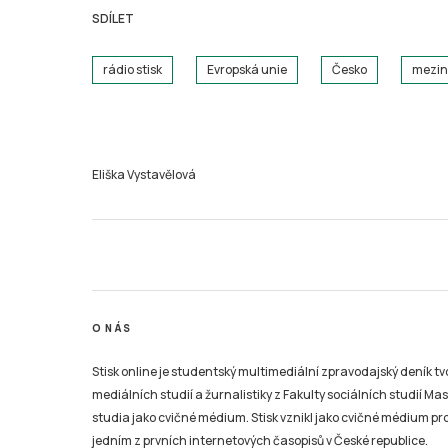
SDÍLET
rádio stisk
Evropská unie
Česko
mezin
Eliška Vystavělová
O NÁS
Stisk online je studentský multimediální zpravodajský deník t
mediálních studií a žurnalistiky z Fakulty sociálních studií Ma
studia jako cvičné médium. Stisk vznikl jako cvičné médium pro 
jedním z prvních internetových časopisů v České republice.