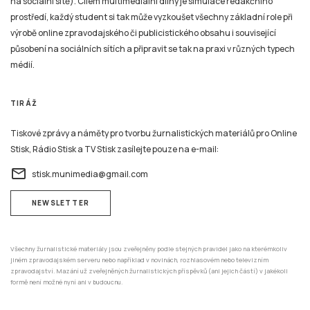
na sociální sítě). Cílem multimediální dílny je simulace redakčního
prostředí, každý student si tak může vyzkoušet všechny základní role při
výrobě online zpravodajského či publicistického obsahu i související
působení na sociálních sítích a připravit se tak na praxi v různých typech
médií.
TIRÁŽ
Tiskové zprávy a náměty pro tvorbu žurnalistických materiálů pro Online
Stisk, Rádio Stisk a TV Stisk zasílejte pouze na e-mail:
email
stisk.munimedia@gmail.com
NEWSLETTER
Všechny žurnalistické materiály jsou zveřejněny podle stejných pravidel jako na kterémkoliv
jiném zpravodajském serveru nebo například v novinách, rozhlasovém nebo televizním
zpravodajství. Mazání už zveřejněných žurnalistických příspěvků (ani jejich částí) v jakékoli
formě není možné nyní ani v budoucnu.