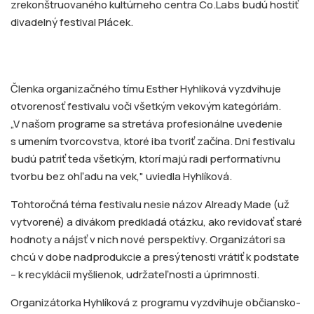
zrekonštruovaného kultúrneho centra Co.Labs budú hostiť
divadelný festival Plácek.
Členka organizačného tímu Esther Hyhlíková vyzdvihuje
otvorenosť festivalu voči všetkým vekovým kategóriám.
„V našom programe sa stretáva profesionálne uvedenie
s umením tvorcovstva, ktoré iba tvoriť začína. Dni festivalu
budú patriť teda všetkým, ktorí majú radi performatívnu
tvorbu bez ohľadu na vek," uviedla Hyhlíková.
Tohtoročná téma festivalu nesie názov Already Made (už
vytvorené) a divákom predkladá otázku, ako revidovať staré
hodnoty a nájsť v nich nové perspektívy. Organizátori sa
chcú v dobe nadprodukcie a presýtenosti vrátiť k podstate
– k recyklácii myšlienok, udržateľnosti a úprimnosti.
Organizátorka Hyhlíková z programu vyzdvihuje občiansko-