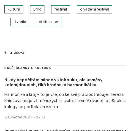
kultura
Brno
festival
divadelní festival
divadlo
stisk online
Ema Ivičová
DALŠÍ ČLÁNKY O KULTURA
Nikdy nepočítám mince v klobouku, ale úsměvy
kolemjdoucích, říká brněnská harmonikářka
Harmonika a kroj – to je vše, co ke své práci potřebuje. Tereza
Kniežová hraje v brněnských ulicích už téměř dvacet let. Spolu s
kolegy se podílela na vzniku ...
20. května 2026 • 22:18