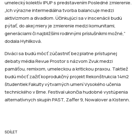
umelecký kolektív IPUP s predstavením Posledné zmierenie.
„Ich výrazne intermediálna tvorba balancuje medzi
aktivizmom a divadlom. Účinkujúci sa v inscenácii budú
pýtať, do akej miery je zmierenie medzi komunitami,
generáciami či najbližšími rodinnými príslušníkmi možné,”
dodala Hyhlíková.
Diváci sa budú môcť zúčastniť bezplatne prístupnej
debaty média Revue Prostor s názvom Zvuk medzi
pamäťou, remixom, umeleckou a kritickou praxou. Taktiež
budú môcť zažiť koprodukčný projekt Rekonštrukcia 14m2
študentiek Fakulty výtvarných umení Vysokého učenia
technického v Brne. Festival ukončia hudobné vystúpenia
alternatívnych skupín PAST, Zaffer 9, Nowalover a Kistenn.
SDÍLET