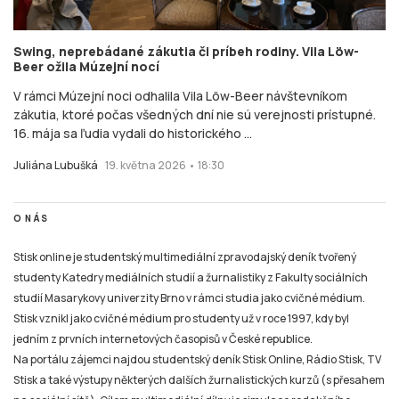
Swing, neprebádané zákutia či príbeh rodiny. Vila Löw-
Beer ožila Múzejní nocí
V rámci Múzejní noci odhalila Vila Löw-Beer návštevníkom
zákutia, ktoré počas všedných dní nie sú verejnosti prístupné.
16. mája sa ľudia vydali do historického ...
Juliána Lubušká
19. května 2026 • 18:30
O NÁS
Stisk online je studentský multimediální zpravodajský deník tvořený
studenty Katedry mediálních studií a žurnalistiky z Fakulty sociálních
studií Masarykovy univerzity Brno v rámci studia jako cvičné médium.
Stisk vznikl jako cvičné médium pro studenty už v roce 1997, kdy byl
jedním z prvních internetových časopisů v České republice.
Na portálu zájemci najdou studentský deník Stisk Online, Rádio Stisk, TV
Stisk a také výstupy některých dalších žurnalistických kurzů (s přesahem