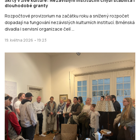
Škrty v živé kultuře: Nezávislým institucím chybí stabilita i
dlouhodobé granty
Rozpočtové provizorium na začátku roku a snížený rozpočet
dopadají na fungování nezávislých kulturních institucí. Brněnská
divadla i servisní organizace čelí ...
19. května 2026 • 19:23