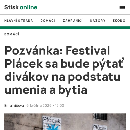
HLAVNÍ STRANA
DOMÁCÍ
ZAHRANIČÍ
NÁZORY
EKONOMI
search
DOMÁCÍ
#
MUNI
Pozvánka: Festival
#
Brno
Plácek sa bude pýtať
#
volby
divákov na podstatu
login
PŘIHLÁSIT SE
umenia a bytia
Zapomněli jste heslo?
Založit nový účet
Ema Ivičová
6. května 2026 • 13:00