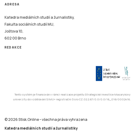
ADRESA
Katedra mediálních studií a žurnalistiky,
Fakulta sociálních studií MU,
Joštova 10,
602 00 Brno
REDAKCE
Tento systém je financován v rámci realizace projektu Strategické investice Masarykovy
univerzity do vzdělávání SIMU+ registrační číslo CZ.02.2.67/0.0/0.0/16_016/0002416.
© 2026 Stisk.Online – všechna práva vyhrazena
Katedra mediálních studií a žurnalistiky