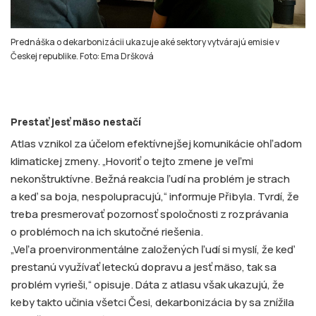
Prednáška o dekarbonizácii ukazuje aké sektory vytvárajú emisie v
Českej republike. Foto: Ema Dršková
Prestať jesť mäso nestačí
Atlas vznikol za účelom efektívnejšej komunikácie ohľadom
klimatickej zmeny. „Hovoriť o tejto zmene je veľmi
nekonštruktívne. Bežná reakcia ľudí na problém je strach
a keď sa boja, nespolupracujú,“ informuje Přibyla. Tvrdí, že
treba presmerovať pozornosť spoločnosti z rozprávania
o problémoch na ich skutočné riešenia.
„Veľa proenvironmentálne založených ľudí si myslí, že keď
prestanú využívať leteckú dopravu a jesť mäso, tak sa
problém vyrieši,“ opisuje. Dáta z atlasu však ukazujú, že
keby takto učinia všetci Česi, dekarbonizácia by sa znížila