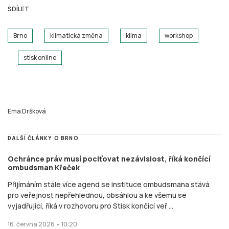
SDÍLET
Brno
klimatická změna
klima
workshop
stisk online
Ema Dršková
DALŠÍ ČLÁNKY O BRNO
Ochránce práv musí pociťovat nezávislost, říká končící
ombudsman Křeček
Přijímáním stále více agend se instituce ombudsmana stává
pro veřejnost nepřehlednou, obsáhlou a ke všemu se
vyjadřující, říká v rozhovoru pro Stisk končící veř ...
16. června 2026 • 10:20