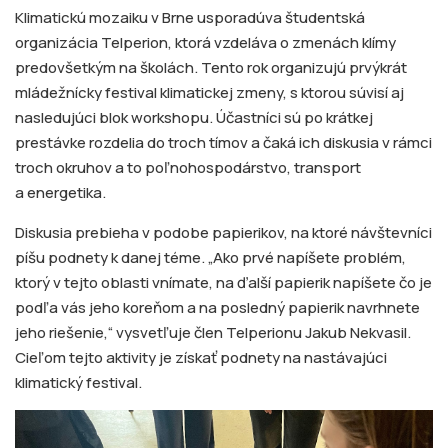
Klimatickú mozaiku v Brne usporadúva študentská
organizácia Telperion, ktorá vzdeláva o zmenách klímy
predovšetkým na školách. Tento rok organizujú prvýkrát
mládežnícky festival klimatickej zmeny, s ktorou súvisí aj
nasledujúci blok workshopu. Účastníci sú po krátkej
prestávke rozdelia do troch tímov a čaká ich diskusia v rámci
troch okruhov a to poľnohospodárstvo, transport
a energetika.
Diskusia prebieha v podobe papierikov, na ktoré návštevníci
píšu podnety k danej téme. „Ako prvé napíšete problém,
ktorý v tejto oblasti vnímate, na ďalší papierik napíšete čo je
podľa vás jeho koreňom a na posledný papierik navrhnete
jeho riešenie,“ vysvetľuje člen Telperionu Jakub Nekvasil.
Cieľom tejto aktivity je získať podnety na nastávajúci
klimatický festival.