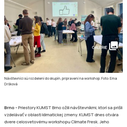
collections
GALERIE
Návštevníci sú rozdelení do skupín, pripravení na workshop. Foto: Ema
Dršková
Brno -
Priestory KUMST Brno ožili návštevníkmi, ktorí sa prišli
vzdelávať v oblasti klimatickej zmeny. KUMST dnes otvára
dvere celosvetovému workshopu Climate Fresk. Jeho