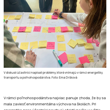
V diskusii účastníci napísali problémy, ktoré vnímajú v rámci energetiky,
transportu a poľnohospodárstva. Foto: Ema Dršková
V rámci poľnohospodárstva najviac panuje zhoda, že by sa
mala zaviesť environmentálna výchova na školách. Pri