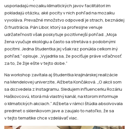
usporiadajú mozaiku klimatických javov facilitátori im
pokladajú otázku, aké pocity v nich pohľad na mozaiku
vyvoláva. Prevažné množstvo odpovedí je strach, beznádej
či frustrácia. Pán Libor, ktorý sa profesijne venuje
udržateľnosti však poskytuje pozitívnejší pohľad. „Moja
žena vyučuje ekológiu a často sa stretáva s podobnými
pocitmi. Jedna študentka jej však raz ponúkla celkom iný
pohľad,“ opisuje. „Vyjadrila sa, že pociťuje práve vďačnosť
za to, že žije ešte v tejto dobe.“
Na workshop zavítala aj študentka krajinárskej realizácie
na Mendelovej univerzite, Alžbeta Končáková. „O akcii som
sa dozvedela z Instagramu. Sledujem influencerku Rozáriu
Haškovcovú, ktorá má vlastný kanál, na ktorom informuje
o klimatických akciach.“ Alžbeta v rámci štúdia absolvovala
predmet o skleníkovom jave a zaujalo to natoľko, že sa
v tejto tematike chce vzdelávať viac.