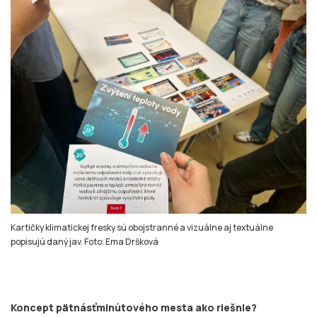
Kartičky klimatickej fresky sú obojstranné a vizuálne aj textuálne
popisujú daný jav. Foto: Ema Dršková
Koncept pätnásťminútového mesta ako riešnie?