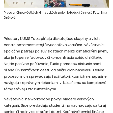
Prvou príčinou všetkých klimatických zmien je ľudská činnosť. Foto: Ema
Dršková
Priestory KUMSTu zapĺňajú diskutujúce skupíny a v ich
centre pozornosti stojí štyridsaťdva kartičiek. Návšetvníci
spoločne pátrajú po súvislostiach medzi klimatickými javmi,
ako je topenie ľadovcov či koncentrácia oxidu uhličitého.
Nejde pasívne počúvanie, ľudia pomocou diskusie sami
hľadajú v kartičkách cestu od príčin k ich následku. Celým
procesom ich sprevádzajú facilitátori, ktorí ich nenápadne
navigujú k správnym riešeniam, vďaka čomu sa komplexné
témy stávajú zrozumiteľnými..
Návštevníci na workshope pokryli viacero vekových
kategórií. Síce prevládajú študenti, no nachádzajú sa tu aj
seniori či rodiny so staršími deťmi. Keď návštevníci finálne