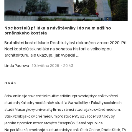
Noc kostelů přilákala návštěvníky i do nejmladšího
brněnského kostela
Brutalistní kostel Marie Restituty byl dokončen v roce 2020. Při
Noci kostelů tak neláká na bohatou historii a velkolepou
architekturu, ale ukazuje, jak vypadá ...
Linda Paurová
30. května 2026 • 20:43
O NÁS
Stisk online je studentský multimediální zpravodajský deník tvořený
studenty Katedry mediálních studií a žurnalistiky z Fakulty sociálních
studií Masarykovy univerzity Brno v rámci studia jako cvičné médium.
Stisk vznikl jako cvičné médium pro studenty už v roce 1997, kdy byl
jedním z prvních internetových časopisů v České republice.
Na portálu zájemci najdou studentský deník Stisk Online, Rádio Stisk, TV