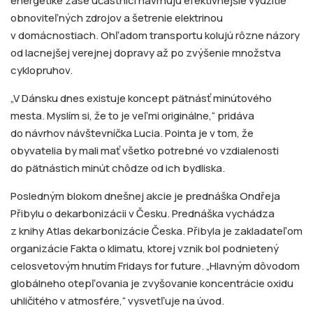
energetike zase účastníci navrhujú efektívnejšie využitie
obnoviteľných zdrojov a šetrenie elektrinou
v domácnostiach. Ohľadom transportu kolujú rôzne názory
od lacnejšej verejnej dopravy až po zvýšenie množstva
cyklopruhov.
„V Dánsku dnes existuje koncept pätnásť minútového
mesta. Myslím si, že to je veľmi originálne,“ pridáva
do návrhov návštevníčka Lucia. Pointa je v tom, že
obyvatelia by mali mať všetko potrebné vo vzdialenosti
do pätnástich minút chôdze od ich bydliska.
Posledným blokom dnešnej akcie je prednáška Ondřeja
Přibylu o dekarbonizácii v Česku. Prednáška vychádza
z knihy Atlas dekarbonizácie Česka. Přibyla je zakladateľom
organizácie Fakta o klimatu, ktorej vznik bol podnietený
celosvetovým hnutím Fridays for future. „Hlavným dôvodom
globálneho otepľovania je zvyšovanie koncentrácie oxidu
uhličitého v atmosfére,“ vysvetľuje na úvod.