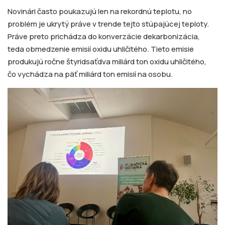
Novinári často poukazujú len na rekordnú teplotu, no
problém je ukrytý práve v trende tejto stúpajúcej teploty.
Práve preto prichádza do konverzácie dekarbonizácia,
teda obmedzenie emisií oxidu uhličitého. Tieto emisie
produkujú ročne štyridsaťdva miliárd ton oxidu uhličitého,
čo vychádza na päť miliárd ton emisií na osobu.