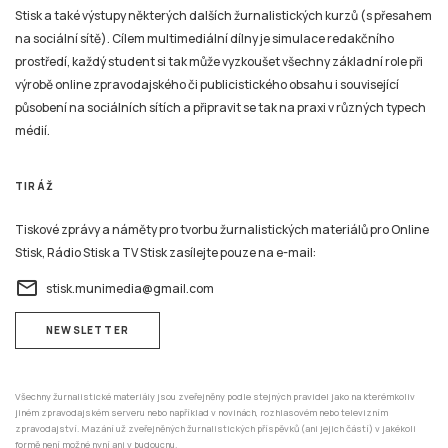
Stisk a také výstupy některých dalších žurnalistických kurzů (s přesahem
na sociální sítě). Cílem multimediální dílny je simulace redakčního
prostředí, každý student si tak může vyzkoušet všechny základní role při
výrobě online zpravodajského či publicistického obsahu i související
působení na sociálních sítích a připravit se tak na praxi v různých typech
médií.
TIRÁŽ
Tiskové zprávy a náměty pro tvorbu žurnalistických materiálů pro Online
Stisk, Rádio Stisk a TV Stisk zasílejte pouze na e-mail:
email
stisk.munimedia@gmail.com
NEWSLETTER
Všechny žurnalistické materiály jsou zveřejněny podle stejných pravidel jako na kterémkoliv
jiném zpravodajském serveru nebo například v novinách, rozhlasovém nebo televizním
zpravodajství. Mazání už zveřejněných žurnalistických příspěvků (ani jejich částí) v jakékoli
formě není možné nyní ani v budoucnu.