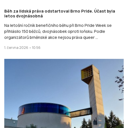
Běh za lidská práva odstartoval Brno Pride. Účast byla
letos dvojnásobná
Na letošní ročník benefičního běhu při Brno Pride Week se
přihlásilo 150 běžců, dvojnásobek oproti loňsku. Podle
organizátorů brněnské akce nejsou práva queer ...
1. června 2026 • 10:56