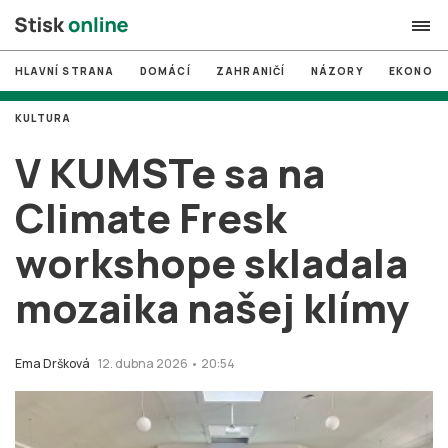
HLAVNÍ STRANA
DOMÁCÍ
ZAHRANIČÍ
NÁZORY
EKONOMI
search
KULTURA
#
MUNI
V KUMSTe sa na
#
Brno
Climate Fresk
#
volby
workshope skladala
login
PŘIHLÁSIT SE
mozaika našej klímy
Zapomněli jste heslo?
Založit nový účet
Ema Dršková
12. dubna 2026 • 20:54