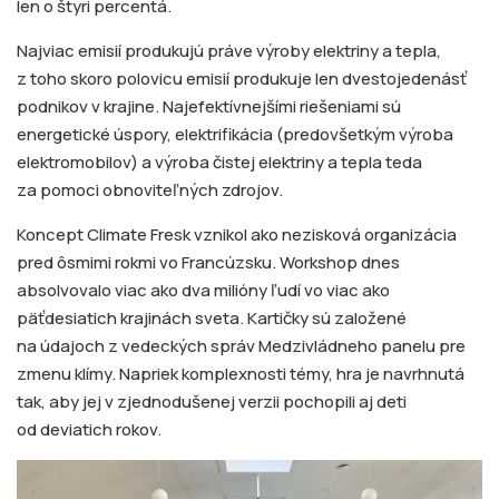
len o štyri percentá.
Najviac emisií produkujú práve výroby elektriny a tepla,
z toho skoro polovicu emisií produkuje len dvestojedenásť
podnikov v krajine. Najefektívnejšími riešeniami sú
energetické úspory, elektrifikácia (predovšetkým výroba
elektromobilov) a výroba čistej elektriny a tepla teda
za pomoci obnoviteľných zdrojov.
Koncept Climate Fresk vznikol ako nezisková organizácia
pred ôsmimi rokmi vo Francúzsku. Workshop dnes
absolvovalo viac ako dva milióny ľudí vo viac ako
päťdesiatich krajinách sveta. Kartičky sú založené
na údajoch z vedeckých správ Medzivládneho panelu pre
zmenu klímy. Napriek komplexnosti témy, hra je navrhnutá
tak, aby jej v zjednodušenej verzii pochopili aj deti
od deviatich rokov.