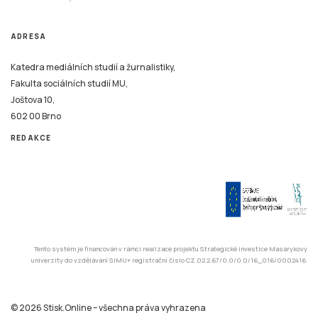
ADRESA
Katedra mediálních studií a žurnalistiky,
Fakulta sociálních studií MU,
Joštova 10,
602 00 Brno
REDAKCE
Tento systém je financován v rámci realizace projektu Strategické investice Masarykovy
univerzity do vzdělávání SIMU+ registrační číslo CZ.02.2.67/0.0/0.0/16_016/0002416.
© 2026 Stisk.Online – všechna práva vyhrazena