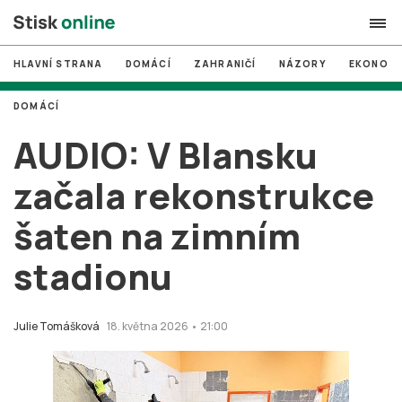
HLAVNÍ STRANA
DOMÁCÍ
ZAHRANIČÍ
NÁZORY
EKONOMI
search
DOMÁCÍ
#
MUNI
AUDIO: V Blansku
#
Brno
začala rekonstrukce
#
volby
šaten na zimním
login
PŘIHLÁSIT SE
stadionu
Zapomněli jste heslo?
Založit nový účet
Julie Tomášková
18. května 2026 • 21:00