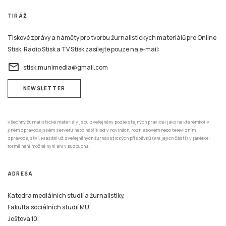
TIRÁŽ
Tiskové zprávy a náměty pro tvorbu žurnalistických materiálů pro Online
Stisk, Rádio Stisk a TV Stisk zasílejte pouze na e-mail:
email
stisk.munimedia@gmail.com
NEWSLETTER
Všechny žurnalistické materiály jsou zveřejněny podle stejných pravidel jako na kterémkoliv
jiném zpravodajském serveru nebo například v novinách, rozhlasovém nebo televizním
zpravodajství. Mazání už zveřejněných žurnalistických příspěvků (ani jejich částí) v jakékoli
formě není možné nyní ani v budoucnu.
ADRESA
Katedra mediálních studií a žurnalistiky,
Fakulta sociálních studií MU,
Joštova 10,