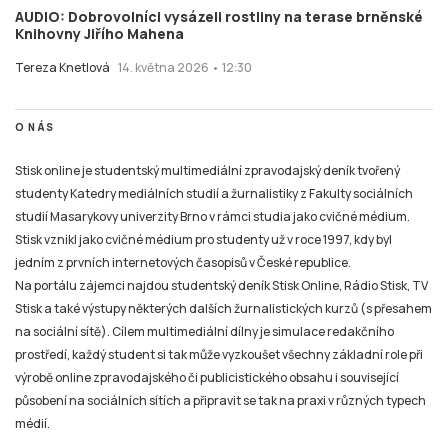
AUDIO: Dobrovolníci vysázeli rostliny na terase brněnské
Knihovny Jiřího Mahena
Tereza Knetlová
14. května 2026 • 12:30
O NÁS
Stisk online je studentský multimediální zpravodajský deník tvořený
studenty Katedry mediálních studií a žurnalistiky z Fakulty sociálních
studií Masarykovy univerzity Brno v rámci studia jako cvičné médium.
Stisk vznikl jako cvičné médium pro studenty už v roce 1997, kdy byl
jedním z prvních internetových časopisů v České republice.
Na portálu zájemci najdou studentský deník Stisk Online, Rádio Stisk, TV
Stisk a také výstupy některých dalších žurnalistických kurzů (s přesahem
na sociální sítě). Cílem multimediální dílny je simulace redakčního
prostředí, každý student si tak může vyzkoušet všechny základní role při
výrobě online zpravodajského či publicistického obsahu i související
působení na sociálních sítích a připravit se tak na praxi v různých typech
médií.