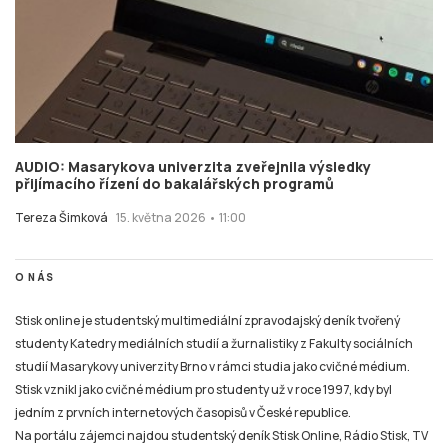
AUDIO: Masarykova univerzita zveřejnila výsledky
přijímacího řízení do bakalářských programů
Tereza Šimková
15. května 2026 • 11:00
O NÁS
Stisk online je studentský multimediální zpravodajský deník tvořený
studenty Katedry mediálních studií a žurnalistiky z Fakulty sociálních
studií Masarykovy univerzity Brno v rámci studia jako cvičné médium.
Stisk vznikl jako cvičné médium pro studenty už v roce 1997, kdy byl
jedním z prvních internetových časopisů v České republice.
Na portálu zájemci najdou studentský deník Stisk Online, Rádio Stisk, TV