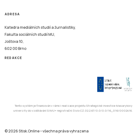
ADRESA
Katedra mediálních studií a žurnalistiky,
Fakulta sociálních studií MU,
Joštova 10,
602 00 Brno
REDAKCE
Tento systém je financován v rámci realizace projektu Strategické investice Masarykovy
univerzity do vzdělávání SIMU+ registrační číslo CZ.02.2.67/0.0/0.0/16_016/0002416.
© 2026 Stisk.Online – všechna práva vyhrazena