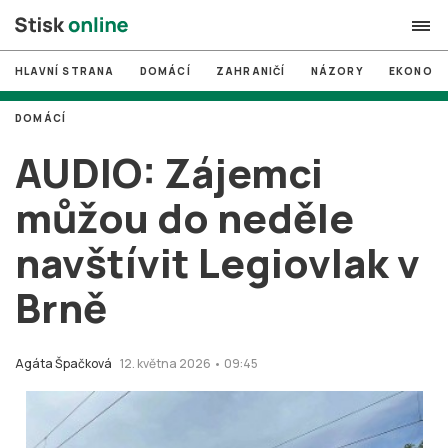
HLAVNÍ STRANA
DOMÁCÍ
ZAHRANIČÍ
NÁZORY
EKONOMI
search
DOMÁCÍ
#
MUNI
AUDIO: Zájemci
#
Brno
můžou do neděle
#
volby
navštívit Legiovlak v
login
PŘIHLÁSIT SE
Brně
Zapomněli jste heslo?
Založit nový účet
Agáta Špačková
12. května 2026 • 09:45