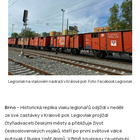
Legiovlak na vlakovém nádraží v Králově poli. Foto: Facebook Legiovlak
Brno -
Historická replika vlaku legionářů odjíždí v neděli
ze své zastávky v Králově poli. Legiovlak projíždí
čtyřiadvaceti českými městy a přibližuje život
československých vojáků, kteří po první světové válce
putovali z Ruska zpět domů. V Brně soupravu za uplynulý