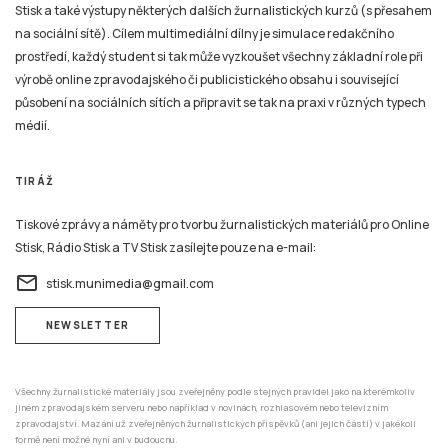
Stisk a také výstupy některých dalších žurnalistických kurzů (s přesahem
na sociální sítě). Cílem multimediální dílny je simulace redakčního
prostředí, každý student si tak může vyzkoušet všechny základní role při
výrobě online zpravodajského či publicistického obsahu i související
působení na sociálních sítích a připravit se tak na praxi v různých typech
médií.
TIRÁŽ
Tiskové zprávy a náměty pro tvorbu žurnalistických materiálů pro Online
Stisk, Rádio Stisk a TV Stisk zasílejte pouze na e-mail:
email
stisk.munimedia@gmail.com
NEWSLETTER
Všechny žurnalistické materiály jsou zveřejněny podle stejných pravidel jako na kterémkoliv
jiném zpravodajském serveru nebo například v novinách, rozhlasovém nebo televizním
zpravodajství. Mazání už zveřejněných žurnalistických příspěvků (ani jejich částí) v jakékoli
formě není možné nyní ani v budoucnu.