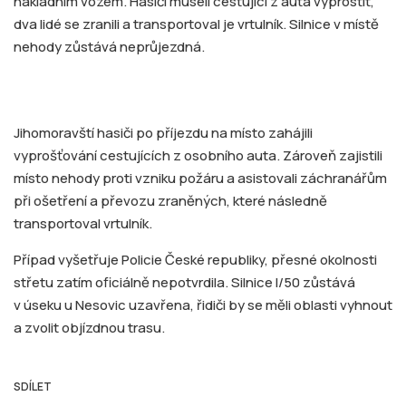
nákladním vozem. Hasiči museli cestující z auta vyprostit,
dva lidé se zranili a transportoval je vrtulník. Silnice v místě
nehody zůstává neprůjezdná.
Jihomoravští hasiči po příjezdu na místo zahájili
vyprošťování cestujících z osobního auta. Zároveň zajistili
místo nehody proti vzniku požáru a asistovali záchranářům
při ošetření a převozu zraněných, které následně
transportoval vrtulník.
Případ vyšetřuje Policie České republiky, přesné okolnosti
střetu zatím oficiálně nepotvrdila. Silnice I/50 zůstává
v úseku u Nesovic uzavřena, řidiči by se měli oblasti vyhnout
a zvolit objízdnou trasu.
SDÍLET