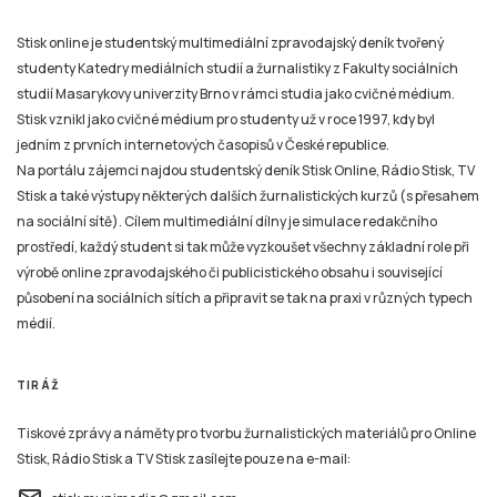
Stisk online je studentský multimediální zpravodajský deník tvořený
studenty Katedry mediálních studií a žurnalistiky z Fakulty sociálních
studií Masarykovy univerzity Brno v rámci studia jako cvičné médium.
Stisk vznikl jako cvičné médium pro studenty už v roce 1997, kdy byl
jedním z prvních internetových časopisů v České republice.
Na portálu zájemci najdou studentský deník Stisk Online, Rádio Stisk, TV
Stisk a také výstupy některých dalších žurnalistických kurzů (s přesahem
na sociální sítě). Cílem multimediální dílny je simulace redakčního
prostředí, každý student si tak může vyzkoušet všechny základní role při
výrobě online zpravodajského či publicistického obsahu i související
působení na sociálních sítích a připravit se tak na praxi v různých typech
médií.
TIRÁŽ
Tiskové zprávy a náměty pro tvorbu žurnalistických materiálů pro Online
Stisk, Rádio Stisk a TV Stisk zasílejte pouze na e-mail: