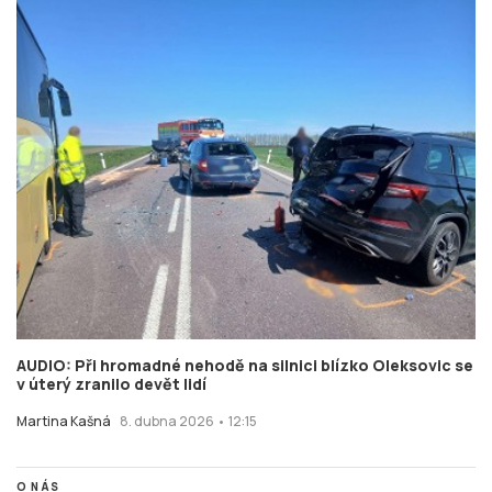
AUDIO: Při hromadné nehodě na silnici blízko Oleksovic se
v úterý zranilo devět lidí
Martina Kašná
8. dubna 2026 • 12:15
O NÁS