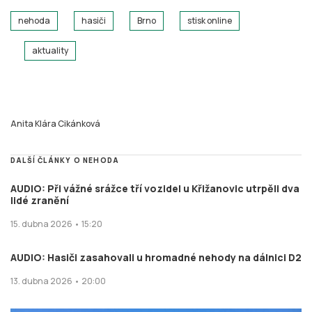
nehoda
hasiči
Brno
stisk online
aktuality
Anita Klára Cikánková
DALŠÍ ČLÁNKY O NEHODA
AUDIO: Při vážné srážce tří vozidel u Křižanovic utrpěli dva
lidé zranění
15. dubna 2026 • 15:20
AUDIO: Hasiči zasahovali u hromadné nehody na dálnici D2
13. dubna 2026 • 20:00