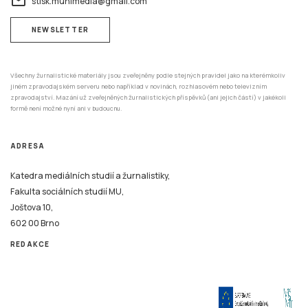
email
stisk.munimedia@gmail.com
NEWSLETTER
Všechny žurnalistické materiály jsou zveřejněny podle stejných pravidel jako na kterémkoliv
jiném zpravodajském serveru nebo například v novinách, rozhlasovém nebo televizním
zpravodajství. Mazání už zveřejněných žurnalistických příspěvků (ani jejich částí) v jakékoli
formě není možné nyní ani v budoucnu.
ADRESA
Katedra mediálních studií a žurnalistiky,
Fakulta sociálních studií MU,
Joštova 10,
602 00 Brno
REDAKCE