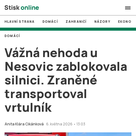
HLAVNÍ STRANA
DOMÁCÍ
ZAHRANIČÍ
NÁZORY
EKONOMI
search
DOMÁCÍ
#
MUNI
Vážná nehoda u
#
Brno
Nesovic zablokovala
#
volby
silnici. Zraněné
login
PŘIHLÁSIT SE
transportoval
Zapomněli jste heslo?
Založit nový účet
vrtulník
Anita Klára Cikánková
6. května 2026 • 13:03