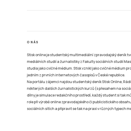
O NÁS
Stisk online je studentský multimediální zpravodajský deník t
mediálních studií a žurnalistiky z Fakulty sociálních studií Ma
studia jako cvičné médium. Stisk vznikl jako cvičné médium pro 
jedním z prvních internetových časopisů v České republice.
Na portálu zájemci najdou studentský deník Stisk Online, Rádio
některých dalších žurnalistických kurzů (s přesahem na sociál
dílny je simulace redakčního prostředí, každý student si tak 
role při výrobě online zpravodajského či publicistického obsahu
sociálních sítích a připravit se tak na praxi v různých typech mé