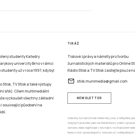
TIRÁŽ
vořený studenty Katedry
Tiskové zprávy a náměty pro tvorbu
sarykovy univerzity Brno v rámci
žurnalistických materiálů pro Online St
studenty už v roce 1997, kdy byl
Rádio Stisk a TV Stisk zasílejte pouze n
email
stisk.munimedia@gmail.com
 Stisk, TV Stisk a také výstupy
ní sítě). Cílem multimediální
může vyzkoušet všechny základní
NEWSLETTER
 i související působení na
dií.
Všechny žurnalistické materiály jsou zveřejněny po
stejných pravidel jako na kterémkoliv jiném zprav
serveru nebo například v novinách, rozhlasovém neb
televizním zpravodajství. Mazání už zveřejněných