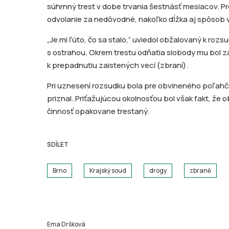
súhrnný trest v dobe trvania šestnásť mesiacov. P
odvolanie za nedôvodné, nakoľko dĺžka aj spôsob
„Je mi ľúto, čo sa stalo,“ uviedol obžalovaný k roz
s ostrahou. Okrem trestu odňatia slobody mu bol za
k prepadnutiu zaistených vecí (zbraní).
Pri uznesení rozsudku bola pre obvineného poľahču
priznal. Priťažujúcou okolnosťou bol však fakt, že o
činnosť opakovane trestaný.
SDÍLET
Brno
Krajský soud
drogy
zbraně
Ema Dršková