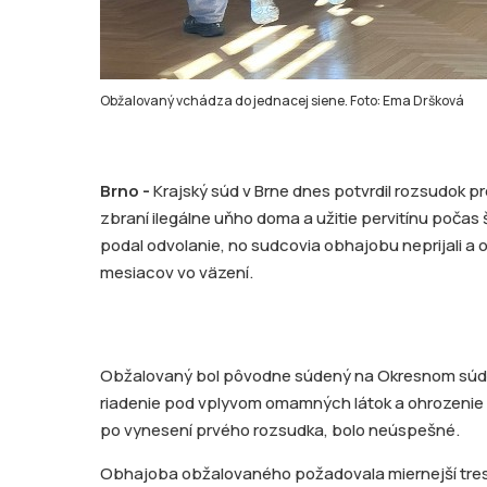
Obžalovaný vchádza do jednacej siene. Foto: Ema Dršková
Brno -
Krajský súd v Brne dnes potvrdil rozsudok
zbraní ilegálne uňho doma a užitie pervitínu počas
podal odvolanie, no sudcovia obhajobu neprijali a
mesiacov vo väzení.
Obžalovaný bol pôvodne súdený na Okresnom súde 
riadenie pod vplyvom omamných látok a ohrozenie n
po vynesení prvého rozsudka, bolo neúspešné.
Obhajoba obžalovaného požadovala miernejší tres