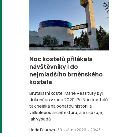
Noc kostelů přilákala
návštěvníky i do
nejmladšího brněnského
kostela
Brutalistní kostel Marie Restituty byl
dokončen v roce 2020. Při Noci kostelů
tak neláká na bohatou historii a
velkolepou architekturu, ale ukazuje,
jak vypadá ...
Linda Paurová
30. května 2026 • 20:43