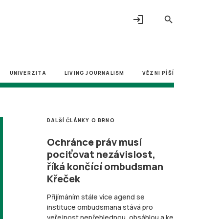
login
search
UNIVERZITA
LIVING JOURNALISM
VĚZNI PÍŠÍ
DALŠÍ ČLÁNKY O BRNO
Ochránce práv musí
pociťovat nezávislost,
říká končící ombudsman
Křeček
Přijímáním stále více agend se
instituce ombudsmana stává pro
veřejnost nepřehlednou, obsáhlou a ke