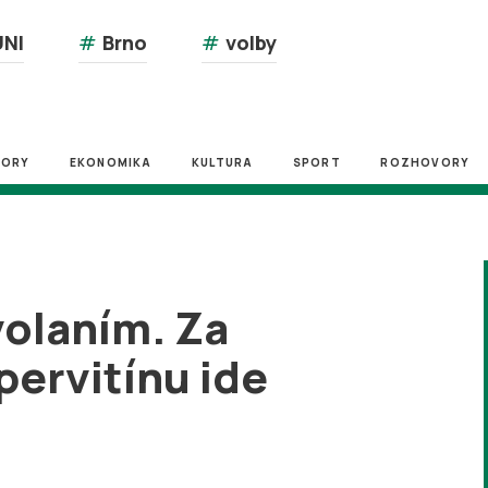
NI
#
Brno
#
volby
ZORY
EKONOMIKA
KULTURA
SPORT
ROZHOVORY
volaním. Za
pervitínu ide