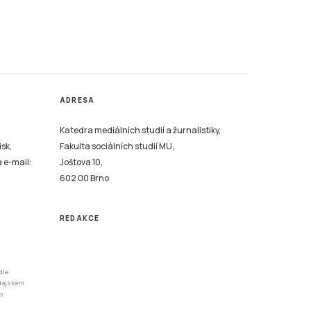
ADRESA
Katedra mediálních studií a žurnalistiky,
isk,
Fakulta sociálních studií MU,
a e-mail:
Joštova 10,
602 00 Brno
REDAKCE
dle
odajském
o