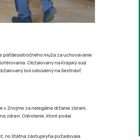
 pre päťdesiatročného muža za uchovávanie
 šoférovania. Obžalovaný na Krajský súd
 obžalovaný bol odsúdený na šestnásť
v Znojme za nelegálne držanie zbraní,
a zdraví. Odvolanie, ktoré podal
t, no štátna zástupkyňa požadovala