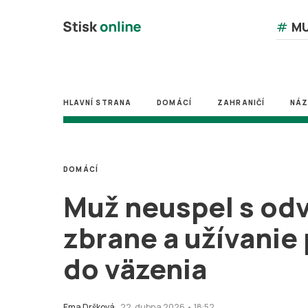
#
MU
HLAVNÍ STRANA
DOMÁCÍ
ZAHRANIČÍ
NÁ
DOMÁCÍ
Muž neuspel s od
zbrane a užívanie 
do väzenia
Ema Dršková
22. dubna 2026 • 18:52