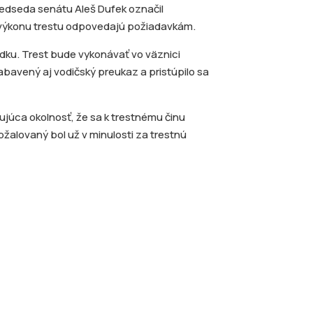
redseda senátu Aleš Dufek označil
 výkonu trestu odpovedajú požiadavkám.
sudku. Trest bude vykonávať vo väznici
bavený aj vodičský preukaz a pristúpilo sa
júca okolnosť, že sa k trestnému činu
bžalovaný bol už v minulosti za trestnú