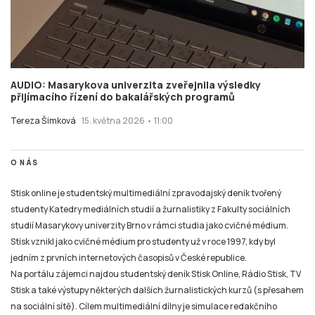
AUDIO: Masarykova univerzita zveřejnila výsledky
přijímacího řízení do bakalářských programů
Tereza Šimková
15. května 2026 • 11:00
O NÁS
Stisk online je studentský multimediální zpravodajský deník tvořený
studenty Katedry mediálních studií a žurnalistiky z Fakulty sociálních
studií Masarykovy univerzity Brno v rámci studia jako cvičné médium.
Stisk vznikl jako cvičné médium pro studenty už v roce 1997, kdy byl
jedním z prvních internetových časopisů v České republice.
Na portálu zájemci najdou studentský deník Stisk Online, Rádio Stisk, TV
Stisk a také výstupy některých dalších žurnalistických kurzů (s přesahem
na sociální sítě). Cílem multimediální dílny je simulace redakčního