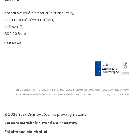
Katedra mediálních studií a žurnalistiky,
Fakulta sociálních studií MU,
Joštova 10,
602 00 Brno
REDAKCE
Tento systém je financován v rámci realizace projektu Strategické investice Masarykovy
univerzity do vzdělávání SIMU+ registrační číslo CZ.02.2.67/0.0/0.0/16_016/0002416.
© 2026 Stisk.Online – všechna práva vyhrazena
Katedra mediálních studií a žurnalistiky
Fakulta sociálních studií