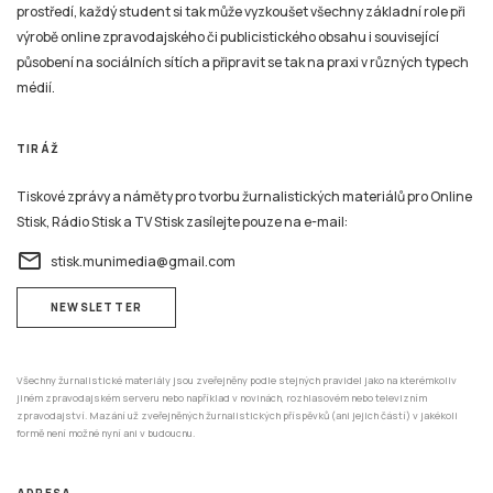
prostředí, každý student si tak může vyzkoušet všechny základní role při
výrobě online zpravodajského či publicistického obsahu i související
působení na sociálních sítích a připravit se tak na praxi v různých typech
médií.
TIRÁŽ
Tiskové zprávy a náměty pro tvorbu žurnalistických materiálů pro Online
Stisk, Rádio Stisk a TV Stisk zasílejte pouze na e-mail:
email
stisk.munimedia@gmail.com
NEWSLETTER
Všechny žurnalistické materiály jsou zveřejněny podle stejných pravidel jako na kterémkoliv
jiném zpravodajském serveru nebo například v novinách, rozhlasovém nebo televizním
zpravodajství. Mazání už zveřejněných žurnalistických příspěvků (ani jejich částí) v jakékoli
formě není možné nyní ani v budoucnu.
ADRESA