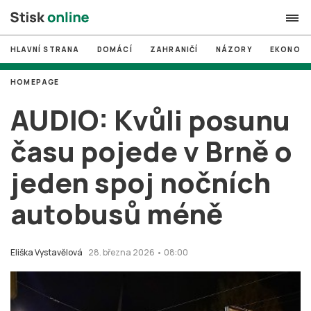
HLAVNÍ STRANA
DOMÁCÍ
ZAHRANIČÍ
NÁZORY
EKONOMI
search
HOMEPAGE
#
MUNI
AUDIO: Kvůli posunu
#
Brno
času pojede v Brně o
#
volby
jeden spoj nočních
login
PŘIHLÁSIT SE
autobusů méně
Zapomněli jste heslo?
Založit nový účet
Eliška Vystavělová
28. března 2026 • 08:00