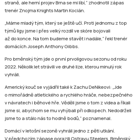
straně, ale herní projev Brna se mi líbí,“ zhodnotil zápas
trenér Znojma Knights Martin Kocián.
„Máme mladý tým, který se ještě učí. Proti jednomu z top
týmů ligy jsme i přes velký rozdíl ve skóre bojovali
až do konce. Na tom budeme stavět i nadále,“ řekl trenér
domácích Joseph Anthony Gibbs.
Pro brněnský tým jde o první prvoligovou sezonu od roku
2022. Několik let strávili ve druhé lize, kterou minulý rok
vyhráli.
Americký kouč se vyjádřil také k Zachu DeNikeovi: „Jde
o mimořádně atletického a rychlého hráče, nebezpečného
v návratech i běhové hře. Věděli jsme o tom z videa a říkali
jsme si, abychom se mu vyhýbali při odkopech. Nedodrželi
jsme to a stálo nás to hodně bodů,“ poznamenal.
Domácí v letošní sezoně vyhráli jedno z pěti utkání.
V předchozím zápase porazili Ostravu Steelers. Brněnský