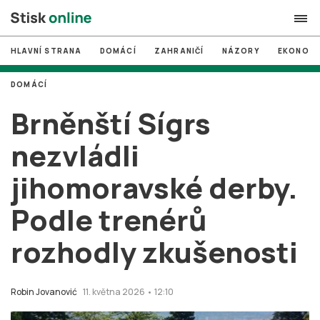
HLAVNÍ STRANA
DOMÁCÍ
ZAHRANIČÍ
NÁZORY
EKONOMI
search
DOMÁCÍ
#
MUNI
Brněnští Sígrs
#
Brno
nezvládli
#
volby
jihomoravské derby.
login
PŘIHLÁSIT SE
Podle trenérů
Zapomněli jste heslo?
Založit nový účet
rozhodly zkušenosti
Robin Jovanović
11. května 2026 • 12:10