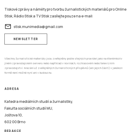
Tiskové zprávy a náměty pro tvorbu žurnalistických materiálů pro Online
Stisk, Rádio Stisk a TV Stisk zasílejte pouze na e-mail:
email
stisk.munimedia@gmail.com
NEWSLETTER
Všechny žurnalistické materiály jsou zveřejněny podle stejných pravidel jako na kterémkoliv
jiném zpravodajském serveru nebo například v novinách, rozhlasovém nebo televizním
zpravodajství. Mazání už zveřejněných žurnalistických příspěvků (ani jejich částí) v jakékoli
formě není možné nyní ani v budoucnu.
ADRESA
Katedra mediálních studií a žurnalistiky,
Fakulta sociálních studií MU,
Joštova 10,
602 00 Brno
REDAKCE