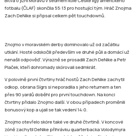
Bitva o jižní Moravu v sedmém kole České ligy amerického
fotbalu (ČLAF) skončila 55:13 pro hostující tým. Hráč Znojma
Zach DeNike si připsal celkem pět touchdownů.
Znojmo v moravském derby dominovalo už od začátku
utkání. Hosté odskočili především ve druhé půli a domácí už
nenašli odpověď. Výrazně se prosadili Zach DeNike a Petr
Plaček, kteří dohromady skórovali sedmkrát.
V polovině první čtvrtiny hráč hostů Zach DeNike zachytil
odkop, obrana Sígrs si neporadila s jeho returnem a ten
přes 90 yardů doběhl pro první touchdown. Na konci
čtvrtiny přidalo Znojmo další. V obou případech proměnili
bonusový kop a ujali se tak vedení 14:0.
Znojmo otevřelo skóre také ve druhé čtvrtině. V koncové
zóně zachytil DeNike přihrávku quarterbacka Volodymyra