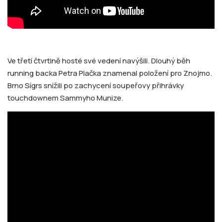
Ve třetí čtvrtině hosté své vedení navýšili. Dlouhý běh
running backa Petra Plačka znamenal položení pro Znojmo.
Brno Sígrs snížili po zachycení soupeřovy přihrávky
touchdownem Sammyho Munize.