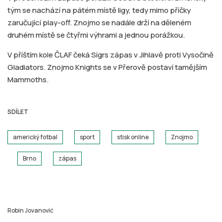
tým se nachází na pátém místě ligy, tedy mimo příčky
zaručující play-off. Znojmo se nadále drží na děleném
druhém místě se čtyřmi výhrami a jednou porážkou.
V příštím kole ČLAF čeká Sígrs zápas v Jihlavě proti Vysočině
Gladiators. Znojmo Knights se v Přerově postaví tamějším
Mammoths.
SDÍLET
americký fotbal
sport
stisk online
Znojmo
Brno
zápas
Robin Jovanović