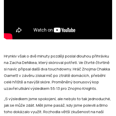
Hrynkiv však o dvě minuty později poslal dlouhou přihrávku
na Zacha DeNikea, který skóroval potřetí. Ve čtvrté čtvrtině
si navíc připsal další dva touchdowny. Hráč Znojma Chakka
Garnett v závěru získal míč po ztrátě domácích, přeběhl
celé hřiště a navýšil skóre. Proměněný bonusový kop
uzavřel utkání výsledkem 55:13 pro Znojmo Knights.
„S výsledkem jsme spokojení, ale nebylo to tak jednoduché,
jak se může zdát. Měli jsme pasáž, kdy jsme polevili a Brno
toho dokázalo využít. Rozhodla větší zkušenost na naší