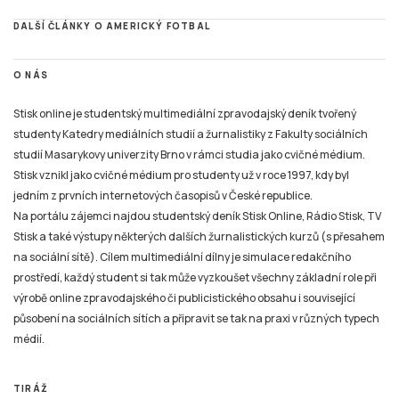
DALŠÍ ČLÁNKY O AMERICKÝ FOTBAL
O NÁS
Stisk online je studentský multimediální zpravodajský deník tvořený
studenty Katedry mediálních studií a žurnalistiky z Fakulty sociálních
studií Masarykovy univerzity Brno v rámci studia jako cvičné médium.
Stisk vznikl jako cvičné médium pro studenty už v roce 1997, kdy byl
jedním z prvních internetových časopisů v České republice.
Na portálu zájemci najdou studentský deník Stisk Online, Rádio Stisk, TV
Stisk a také výstupy některých dalších žurnalistických kurzů (s přesahem
na sociální sítě). Cílem multimediální dílny je simulace redakčního
prostředí, každý student si tak může vyzkoušet všechny základní role při
výrobě online zpravodajského či publicistického obsahu i související
působení na sociálních sítích a připravit se tak na praxi v různých typech
médií.
TIRÁŽ