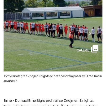
collections
GALERIE
Týmy Brno Sígrs a Znojmo Knights při pozápasovém pozdravu Foto: Robin
Jovanović
Brno -
Domácí Brno Sígrs prohráli se Znojmem Knights.