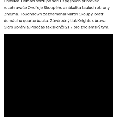
Hrynkiva. Domácí snížili po sérii úspěšných přihrávek
rozehrávače Ondřeje Skoupého a několika faulech obrany
Znojma. Touchdown zaznamenal Martin Skoupý, bratr
domácího quarterbacka. Závěrečný tlak Knights obrana
Sígrs ubránila. Poločas tak skončil 21:7 pro znojemský tým.