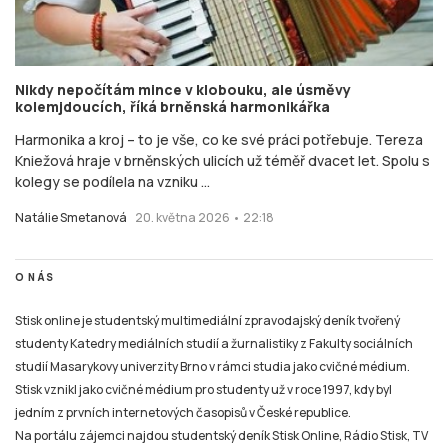
Nikdy nepočítám mince v klobouku, ale úsměvy
kolemjdoucích, říká brněnská harmonikářka
Harmonika a kroj – to je vše, co ke své práci potřebuje. Tereza
Kniežová hraje v brněnských ulicích už téměř dvacet let. Spolu s
kolegy se podílela na vzniku ...
Natálie Smetanová
20. května 2026 • 22:18
O NÁS
Stisk online je studentský multimediální zpravodajský deník tvořený
studenty Katedry mediálních studií a žurnalistiky z Fakulty sociálních
studií Masarykovy univerzity Brno v rámci studia jako cvičné médium.
Stisk vznikl jako cvičné médium pro studenty už v roce 1997, kdy byl
jedním z prvních internetových časopisů v České republice.
Na portálu zájemci najdou studentský deník Stisk Online, Rádio Stisk, TV