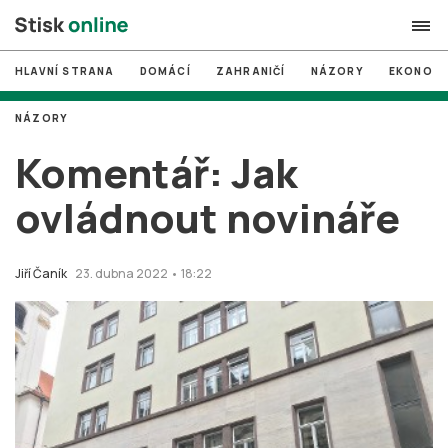
HLAVNÍ STRANA
DOMÁCÍ
ZAHRANIČÍ
NÁZORY
EKONOMI
search
NÁZORY
#
MUNI
Komentář: Jak
#
Brno
ovládnout novináře
#
volby
login
PŘIHLÁSIT SE
Jiří Čaník
23. dubna 2022 • 18:22
Zapomněli jste heslo?
Založit nový účet