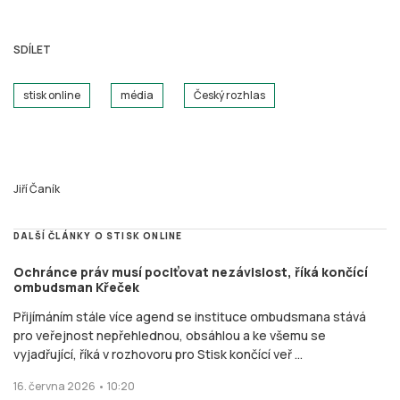
SDÍLET
stisk online
média
Český rozhlas
Jiří Čaník
DALŠÍ ČLÁNKY O STISK ONLINE
Ochránce práv musí pociťovat nezávislost, říká končící
ombudsman Křeček
Přijímáním stále více agend se instituce ombudsmana stává
pro veřejnost nepřehlednou, obsáhlou a ke všemu se
vyjadřující, říká v rozhovoru pro Stisk končící veř ...
16. června 2026 • 10:20