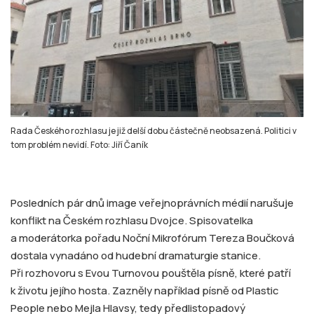
Rada Českého rozhlasu je již delší dobu částečně neobsazená. Politici v
tom problém nevidí. Foto: Jiří Čaník
Posledních pár dnů image veřejnoprávních médií narušuje
konflikt na Českém rozhlasu Dvojce. Spisovatelka
a moderátorka pořadu Noční Mikrofórum Tereza Boučková
dostala vynadáno od hudební dramaturgie stanice.
Při rozhovoru s Evou Turnovou pouštěla písně, které patří
k životu jejího hosta. Zazněly například písně od Plastic
People nebo Mejla Hlavsy, tedy předlistopadový