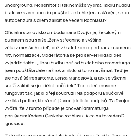
underground. Moderátor si tak nemůže vybrat, jakou hudbu
bude ve svém pořadu pouštět. Je tohle jen malá věc, nebo
autocenzura s cílem zalíbit se vedení Rozhlasu?
Oficiální stanovisko ombudsmana Dvojky je, že cílovým
publikem jsou spíše „ženy středního a vyššího
věku z menších sídel“, což v hudebním repertoáru znamená
hity normalizace. Moderátorka se pro server Hlídací pes
vyjádřila takto: „Jinou hudbu než od hudebního dramaturga
jsem pouštěla déle než rok a nikdo si toho nevšímal. Teď je
ale nová šéfredaktorka, Lenka Mahdalová, a tak se všichni
snaží zalíbit se jí a dělat pořádek.“ Tak, a teď musíme
fungovat tak, jak si přejí soudruzi! Na podporu Boučkové
vznikla i petice, která má již více jak tisíc podpisů. Ta Dvojce
vyčítá, že v tomto případě je chování dramaturga
porušením Kodexu Českého rozhlasu. A co na to vedení?
Ignorace.
Tato situace se ven dostala jen kvůli tomu, že si to Tereza