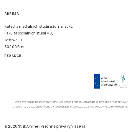
ADRESA
Katedra mediálních studií a žurnalistiky,
Fakulta sociálních studií MU,
Joštova 10,
602 00 Brno
REDAKCE
Tento systém je financován v rámci realizace projektu Strategické investice Masarykovy
univerzity do vzdělávání SIMU+ registrační číslo CZ.02.2.67/0.0/0.0/16_016/0002416.
© 2026 Stisk.Online – všechna práva vyhrazena