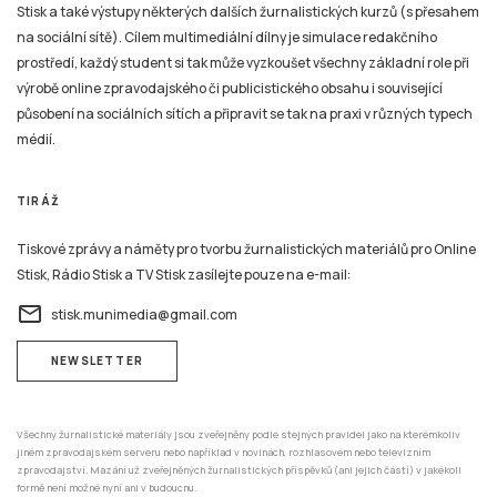
Stisk a také výstupy některých dalších žurnalistických kurzů (s přesahem
na sociální sítě). Cílem multimediální dílny je simulace redakčního
prostředí, každý student si tak může vyzkoušet všechny základní role při
výrobě online zpravodajského či publicistického obsahu i související
působení na sociálních sítích a připravit se tak na praxi v různých typech
médií.
TIRÁŽ
Tiskové zprávy a náměty pro tvorbu žurnalistických materiálů pro Online
Stisk, Rádio Stisk a TV Stisk zasílejte pouze na e-mail:
email
stisk.munimedia@gmail.com
NEWSLETTER
Všechny žurnalistické materiály jsou zveřejněny podle stejných pravidel jako na kterémkoliv
jiném zpravodajském serveru nebo například v novinách, rozhlasovém nebo televizním
zpravodajství. Mazání už zveřejněných žurnalistických příspěvků (ani jejich částí) v jakékoli
formě není možné nyní ani v budoucnu.