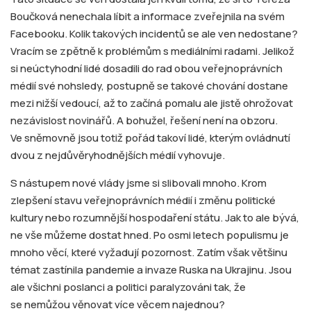
Boučková nenechala líbit a informace zveřejnila na svém
Facebooku. Kolik takových incidentů se ale ven nedostane?
Vracím se zpětně k problémům s mediálními radami. Jelikož
si neúctyhodní lidé dosadili do rad obou veřejnoprávních
médií své nohsledy, postupně se takové chování dostane
mezi nižší vedoucí, až to začíná pomalu ale jistě ohrožovat
nezávislost novinářů. A bohužel, řešení není na obzoru.
Ve sněmovně jsou totiž pořád takoví lidé, kterým ovládnutí
dvou z nejdůvěryhodnějších médií vyhovuje.
S nástupem nové vlády jsme si slibovali mnoho. Krom
zlepšení stavu veřejnoprávních médií i změnu politické
kultury nebo rozumnější hospodaření státu. Jak to ale bývá,
ne vše můžeme dostat hned. Po osmi letech populismu je
mnoho věcí, které vyžadují pozornost. Zatím však většinu
témat zastínila pandemie a invaze Ruska na Ukrajinu. Jsou
ale všichni poslanci a politici paralyzováni tak, že
se nemůžou věnovat více věcem najednou?