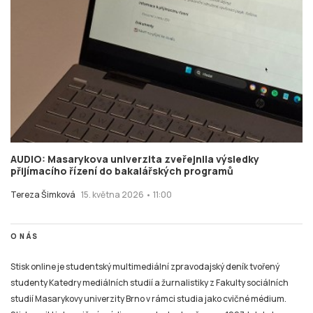
AUDIO: Masarykova univerzita zveřejnila výsledky
přijímacího řízení do bakalářských programů
Tereza Šimková
15. května 2026 • 11:00
O NÁS
Stisk online je studentský multimediální zpravodajský deník tvořený
studenty Katedry mediálních studií a žurnalistiky z Fakulty sociálních
studií Masarykovy univerzity Brno v rámci studia jako cvičné médium.