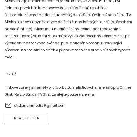
Stisk vznikl jako cvičné médium pro studenty už v roce 1997, kdy byl
jedním z prvních internetových časopisů v České republice.
Na portálu zájemci najdou studentský deník Stisk Online, Rádio Stisk, TV
Stisk a také výstupy některých dalších žurnalistických kurzů (s přesahem
na sociální sítě). Cílem multimediální dílny je simulace redakčního
prostředí, každý student si tak může vyzkoušet všechny základní role při
výrobě online zpravodajského či publicistického obsahu i související
působení na sociálních sítích a připravit se tak na praxi v různých typech
médií.
TIRÁŽ
Tiskové zprávy a náměty pro tvorbu žurnalistických materiálů pro Online
Stisk, Rádio Stisk a TV Stisk zasílejte pouze na e-mail:
email
stisk.munimedia@gmail.com
NEWSLETTER