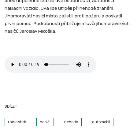
dnes dopoledne srazila dvě osobní auta, autobus a
nákladní vozidlo. Dva lidé utrpěli při nehodě zranění.
Jihomoravští hasiči místo zajistili proti požáru a poskytli
první pomoc. Podrobnosti přibližuje mluvčí jihomoravských
hasičů Jaroslav Mikoška.
SDÍLET
rádio stisk
hasiči
nehoda
automobil