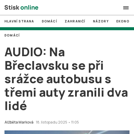
HLAVNÍ STRANA
DOMÁCÍ
ZAHRANIČÍ
NÁZORY
EKONOMI
search
DOMÁCÍ
#
MUNI
AUDIO: Na
#
Brno
Břeclavsku se při
#
volby
srážce autobusu s
login
PŘIHLÁSIT SE
třemi auty zranili dva
Zapomněli jste heslo?
Založit nový účet
lidé
Alžběta Marková
18. listopadu 2025 • 11:05