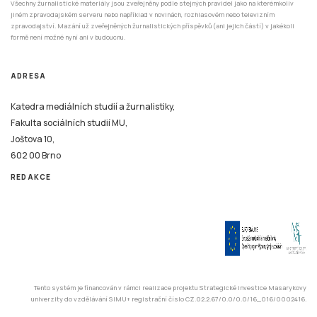
Všechny žurnalistické materiály jsou zveřejněny podle stejných pravidel jako na kterémkoliv
jiném zpravodajském serveru nebo například v novinách, rozhlasovém nebo televizním
zpravodajství. Mazání už zveřejněných žurnalistických příspěvků (ani jejich částí) v jakékoli
formě není možné nyní ani v budoucnu.
ADRESA
Katedra mediálních studií a žurnalistiky,
Fakulta sociálních studií MU,
Joštova 10,
602 00 Brno
REDAKCE
Tento systém je financován v rámci realizace projektu Strategické investice Masarykovy
univerzity do vzdělávání SIMU+ registrační číslo CZ.02.2.67/0.0/0.0/16_016/0002416.