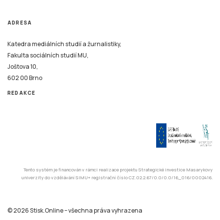
ADRESA
Katedra mediálních studií a žurnalistiky,
Fakulta sociálních studií MU,
Joštova 10,
602 00 Brno
REDAKCE
Tento systém je financován v rámci realizace projektu Strategické investice Masarykovy
univerzity do vzdělávání SIMU+ registrační číslo CZ.02.2.67/0.0/0.0/16_016/0002416.
© 2026 Stisk.Online – všechna práva vyhrazena