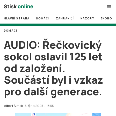
HLAVNÍ STRANA
DOMÁCÍ
ZAHRANIČÍ
NÁZORY
EKONOMI
search
DOMÁCÍ
#
MUNI
AUDIO: Řečkovický
#
Brno
sokol oslavil 125 let
#
volby
od založení.
login
PŘIHLÁSIT SE
Součástí byl i vzkaz
Zapomněli jste heslo?
Založit nový účet
pro další generace.
Albert Šimek
5. října 2025 • 13:55