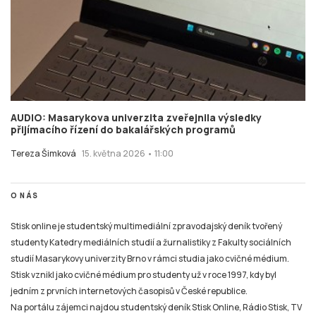
AUDIO: Masarykova univerzita zveřejnila výsledky
přijímacího řízení do bakalářských programů
Tereza Šimková
15. května 2026 • 11:00
O NÁS
Stisk online je studentský multimediální zpravodajský deník tvořený
studenty Katedry mediálních studií a žurnalistiky z Fakulty sociálních
studií Masarykovy univerzity Brno v rámci studia jako cvičné médium.
Stisk vznikl jako cvičné médium pro studenty už v roce 1997, kdy byl
jedním z prvních internetových časopisů v České republice.
Na portálu zájemci najdou studentský deník Stisk Online, Rádio Stisk, TV