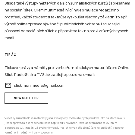
Stisk a také výstupy některých dalších žurnalistických kurzů (s přesahem
na sociální sítě). Cílem multimediální dílny je simulace redakčního
prostředí, každý student si tak může vyzkoušet všechny základní role při
výrobě online zpravodajského či publicistického obsahu i související
působení na sociálních sítích a připravit se tak na praxi v různých typech
médií.
TIRÁŽ
Tiskové zprávy a náměty pro tvorbu žurnalistických materiálů pro Online
Stisk, Rádio Stisk a TV Stisk zasílejte pouze na e-mail:
email
stisk.munimedia@gmail.com
NEWSLETTER
Všechny žurnalistické materiály jsou zveřejněny podle stejných pravidel jako na kterémkoliv
jiném zpravodajském serveru nebo například v novinách, rozhlasovém nebo televizním
zpravodajství. Mazání už zveřejněných žurnalistických příspěvků (ani jejich částí) v jakékoli
formě není možné nyní ani v budoucnu.