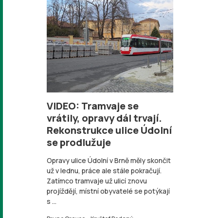
VIDEO: Tramvaje se
vrátily, opravy dál trvají.
Rekonstrukce ulice Údolní
se prodlužuje
Opravy ulice Údolní v Brně měly skončit
už v lednu, práce ale stále pokračují.
Zatímco tramvaje už ulicí znovu
projíždějí, místní obyvatelé se potýkají
s ...