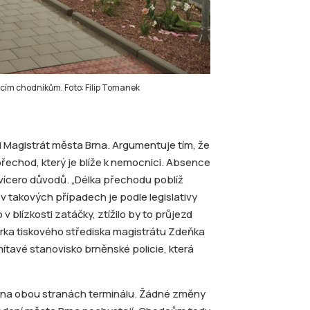
ícím chodníkům. Foto: Filip Tomanek
i Magistrát města Brna. Argumentuje tím, že
řechod, který je blíže k nemocnici. Absence
ícero důvodů. „Délka přechodu poblíž
v takových případech je podle legislativy
v blízkosti zatáčky, ztížilo by to průjezd
rka tiskového střediska magistrátu Zdeňka
ítavé stanovisko brněnské policie, která
ů na obou stranách terminálu. Žádné změny