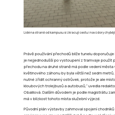
Lidé na straně od kampusu si zkracují cestu i navzdory chyběj
Právě používání přechodů blíže tunelu doporučuje 
je nejjednodušší po vystoupení z tramvaje použít p
přechodu na druhé straně má podle vedení města v
květinového záhonu by byla větší než sedm metrů, 
nutné zřídit ochranný ostrůvek, protože je ale místo 
kloubových trolejbusů a autobusů,“ uvedla redakto
Obalilová. Dalším důvodem je podle magistrátu zam
má v blízkost tohoto místa služební výjezd.
Původní plán výstavby zahrnoval spojení chodník