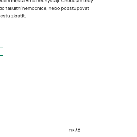
 vedení města Brna nechystají. Chodcům tedy
u do fakultní nemocnice, nebo podstupovat
cestu zkrátit.
TIRÁŽ