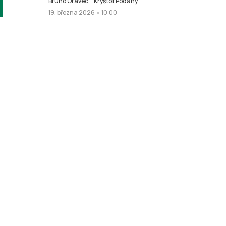
Bruno Oravec,
Kryštof Podaný
19. března 2026 • 10:00