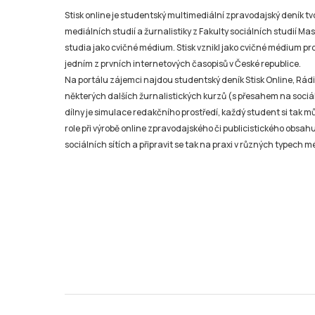
Stisk online je studentský multimediální zpravodajský deník t
mediálních studií a žurnalistiky z Fakulty sociálních studií Ma
studia jako cvičné médium. Stisk vznikl jako cvičné médium pro 
jedním z prvních internetových časopisů v České republice.
Na portálu zájemci najdou studentský deník Stisk Online, Rádio
některých dalších žurnalistických kurzů (s přesahem na sociál
dílny je simulace redakčního prostředí, každý student si tak 
role při výrobě online zpravodajského či publicistického obsahu
sociálních sítích a připravit se tak na praxi v různých typech mé