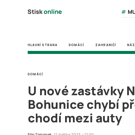
#
MU
HLAVNÍ STRANA
DOMÁCÍ
ZAHRANIČÍ
NÁ
DOMÁCÍ
U nové zastávky 
Bohunice chybí př
chodí mezi auty
Filip Tomanek
17. května 2023 • 12:00