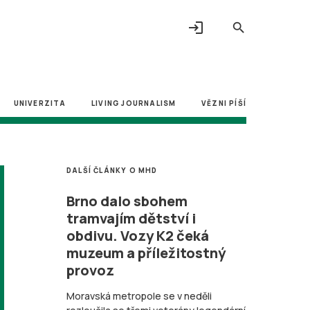
login
search
UNIVERZITA
LIVING JOURNALISM
VĚZNI PÍŠÍ
DALŠÍ ČLÁNKY O MHD
Brno dalo sbohem
tramvajím dětství i
obdivu. Vozy K2 čeká
muzeum a příležitostný
provoz
Moravská metropole se v neděli