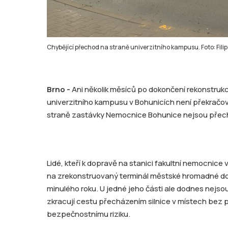
Chybějící přechod na straně univerzitního kampusu. Foto: Fil
Brno -
Ani několik měsíců po dokončení rekonstru
univerzitního kampusu v Bohunicích není překračov
straně zastávky Nemocnice Bohunice nejsou přec
Lidé, kteří k dopravě na stanici fakultní nemocnice 
na zrekonstruovaný terminál městské hromadné dop
minulého roku. U jedné jeho části ale dodnes nejsou
zkracují cestu přecházením silnice v místech bez 
bezpečnostnímu riziku.