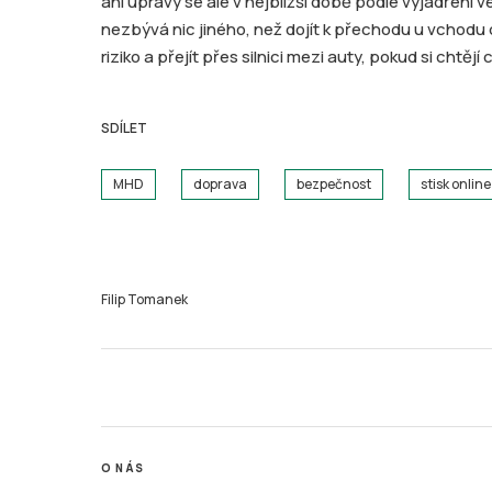
ani úpravy se ale v nejbližší době podle vyjádření
nezbývá nic jiného, než dojít k přechodu u vchod
riziko a přejít přes silnici mezi auty, pokud si chtějí 
SDÍLET
MHD
doprava
bezpečnost
stisk online
Filip Tomanek
O NÁS