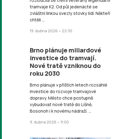
rozloučila se třemi veterány legendární
tramvaje K2. Od půl jedenácté se
zvláštní linkou svezly stovky lidí. Někteří
chtěli ...
19. dubna 2026 • 22:30
Brno plánuje miliardové
investice do tramvají.
Nové tratě vzniknou do
roku 2030
Brno plánuje v příštích letech rozsáhlé
investice do rozvoje tramvajové
dopravy. Město chce postupně
vybudovat nové tratě do Líšně,
Bosonoh i k novému nádraží. ...
9. dubna 2026 • 11:00