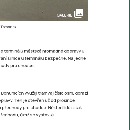
collections
GALERIE
ip Tomanek
kce terminálu městské hromadné dopravy u
ání silnice u terminálu bezpečné. Na jedné
hody pro chodce.
v Bohunicích využijí tramvaj číslo osm, dorazí
ravy. Ten je otevřen už od prosince
 přechody pro chodce. Někteří lidé si tak
přechodu, čímž se vystavují