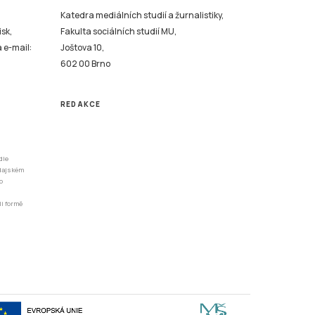
Katedra mediálních studií a žurnalistiky,
isk,
Fakulta sociálních studií MU,
a e-mail:
Joštova 10,
602 00 Brno
REDAKCE
dle
odajském
o
li formě