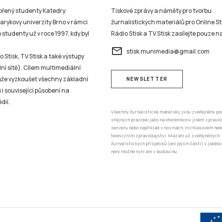
vořený studenty Katedry
Tiskové zprávy a náměty pro tvorbu
sarykovy univerzity Brno v rámci
žurnalistických materiálů pro Online St
studenty už v roce 1997, kdy byl
Rádio Stisk a TV Stisk zasílejte pouze n
email
stisk.munimedia@gmail.com
 Stisk, TV Stisk a také výstupy
ní sítě). Cílem multimediální
může vyzkoušet všechny základní
NEWSLETTER
 i související působení na
dií.
Všechny žurnalistické materiály jsou zveřejněny po
stejných pravidel jako na kterémkoliv jiném zprav
serveru nebo například v novinách, rozhlasovém neb
televizním zpravodajství. Mazání už zveřejněných
žurnalistických příspěvků (ani jejich částí) v jakéko
není možné nyní ani v budoucnu.