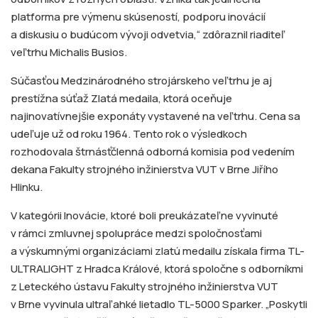
platforma pre výmenu skúseností, podporu inovácií
a diskusiu o budúcom vývoji odvetvia,“ zdôraznil riaditeľ
veľtrhu Michalis Busios.
Súčasťou Medzinárodného strojárskeho veľtrhu je aj
prestížna súťaž Zlatá medaila, ktorá oceňuje
najinovatívnejšie exponáty vystavené na veľtrhu. Cena sa
udeľuje už od roku 1964. Tento rok o výsledkoch
rozhodovala štrnásťčlenná odborná komisia pod vedením
dekana Fakulty strojného inžinierstva VUT v Brne Jiřího
Hlinku.
V kategórii Inovácie, ktoré boli preukázateľne vyvinuté
v rámci zmluvnej spolupráce medzi spoločnosťami
a výskumnými organizáciami zlatú medailu získala firma TL-
ULTRALIGHT z Hradca Králové, ktorá spoločne s odborníkmi
z Leteckého ústavu Fakulty strojného inžinierstva VUT
v Brne vyvinula ultraľahké lietadlo TL-5000 Sparker. „Poskytli