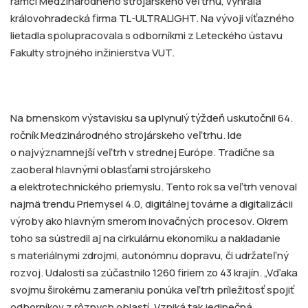
rámci Medzinárodného strojárskeho veľtrhu, vyhrala
královohradecká firma TL-ULTRALIGHT. Na vývoji víťazného
lietadla spolupracovala s odborníkmi z Leteckého ústavu
Fakulty strojného inžinierstva VUT.
Na brnenskom výstavisku sa uplynulý týždeň uskutočnil 64.
ročník Medzinárodného strojárskeho veľtrhu. Ide
o najvýznamnejší veľtrh v strednej Európe. Tradične sa
zaoberal hlavnými oblasťami strojárskeho
a elektrotechnického priemyslu. Tento rok sa veľtrh venoval
najmä trendu Priemysel 4.0, digitálnej továrne a digitalizácii
výroby ako hlavným smerom inovačných procesov. Okrem
toho sa sústredil aj na cirkulárnu ekonomiku a nakladanie
s materiálnymi zdrojmi, autonómnu dopravu, či udržateľný
rozvoj. Udalosti sa zúčastnilo 1260 firiem zo 43 krajín. „Vďaka
svojmu širokému zameraniu ponúka veľtrh príležitosť spojiť
odborníkov z rôznych oblastí. Vzniká tak jedinečná