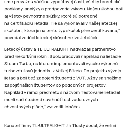
sme prevažnú väčšinu výpočtovej časti, všetky teoretické
podklady, analýzy a predpovede výkonu. Našou úlohou boli
aj všetky pevnostné skúšky, ktoré sú potrebné
na certifikáciu lietadla. Tie sa vykonávali v našej leteckej
skúšobni, ktorá je na tento typ skúšok plne certifikovaná,“
povedal vedúci leteckej skúšobne Ivo Jebáček.
Letecký ústav a TL-ULTRALIGHT nadviazali partnerstvo
pred niekoľkými rokmi. Spolupracovali napríklad na lietadle
Steam Turbo, na ktorom implementovali vysoko výkonnú
turbovrtuľovú jednotku z Veľkej Bíteša. Do projektu vývoja
lietadla boli tiež zapojení študenti z VUT. „Vždy sa snažíme
zapojiť našich študentov do podobných projektov.
Napríklad v rámci predmetu s názvom Testovanie lietadiel
mohli naši študenti navrhnúť test vodorovných
chvostových plôch,“ vysvetlil Jebáček.
Konateľ firmy TL-ULTRALIGHT Jiří Tlustý dodal, že veľmi