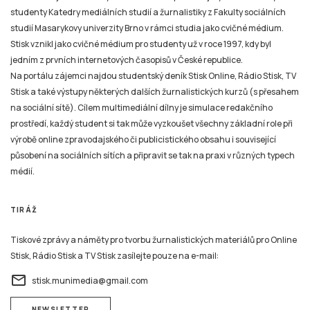
studenty Katedry mediálních studií a žurnalistiky z Fakulty sociálních
studií Masarykovy univerzity Brno v rámci studia jako cvičné médium.
Stisk vznikl jako cvičné médium pro studenty už v roce 1997, kdy byl
jedním z prvních internetových časopisů v České republice.
Na portálu zájemci najdou studentský deník Stisk Online, Rádio Stisk, TV
Stisk a také výstupy některých dalších žurnalistických kurzů (s přesahem
na sociální sítě). Cílem multimediální dílny je simulace redakčního
prostředí, každý student si tak může vyzkoušet všechny základní role při
výrobě online zpravodajského či publicistického obsahu i související
působení na sociálních sítích a připravit se tak na praxi v různých typech
médií.
TIRÁŽ
Tiskové zprávy a náměty pro tvorbu žurnalistických materiálů pro Online
Stisk, Rádio Stisk a TV Stisk zasílejte pouze na e-mail:
email
stisk.munimedia@gmail.com
NEWSLETTER