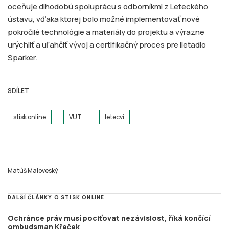
oceňuje dlhodobú spoluprácu s odborníkmi z Leteckého
ústavu, vďaka ktorej bolo možné implementovať nové
pokročilé technológie a materiály do projektu a výrazne
urýchliť a uľahčiť vývoj a certifikačný proces pre lietadlo
Sparker.
SDÍLET
stisk online
VUT
letecví
Matúš Maloveský
DALŠÍ ČLÁNKY O STISK ONLINE
Ochránce práv musí pociťovat nezávislost, říká končící
ombudsman Křeček