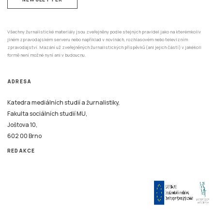
Všechny žurnalistické materiály jsou zveřejněny podle stejných pravidel jako na kterémkoliv
jiném zpravodajském serveru nebo například v novinách, rozhlasovém nebo televizním
zpravodajství. Mazání už zveřejněných žurnalistických příspěvků (ani jejich částí) v jakékoli
formě není možné nyní ani v budoucnu.
ADRESA
Katedra mediálních studií a žurnalistiky,
Fakulta sociálních studií MU,
Joštova 10,
602 00 Brno
REDAKCE