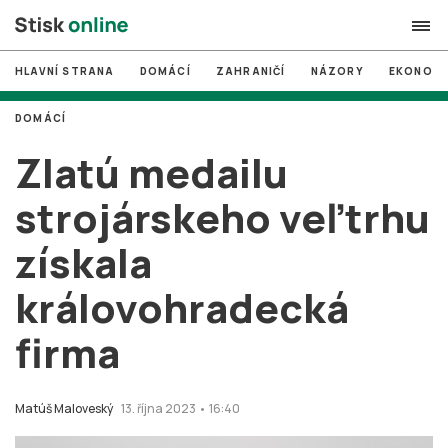
HLAVNÍ STRANA
DOMÁCÍ
ZAHRANIČÍ
NÁZORY
EKONOMI
search
DOMÁCÍ
#
MUNI
Zlatú medailu
#
Brno
strojárskeho veľtrhu
#
volby
získala
login
PŘIHLÁSIT SE
královohradecká
Zapomněli jste heslo?
Založit nový účet
firma
Matúš Maloveský
13. října 2023 • 16:40