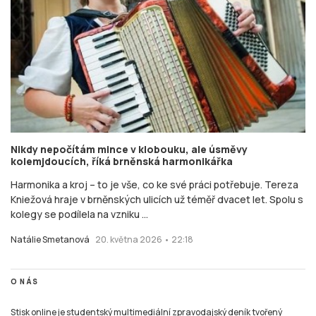
Nikdy nepočítám mince v klobouku, ale úsměvy
kolemjdoucích, říká brněnská harmonikářka
Harmonika a kroj – to je vše, co ke své práci potřebuje. Tereza
Kniežová hraje v brněnských ulicích už téměř dvacet let. Spolu s
kolegy se podílela na vzniku ...
Natálie Smetanová
20. května 2026 • 22:18
O NÁS
Stisk online je studentský multimediální zpravodajský deník tvořený