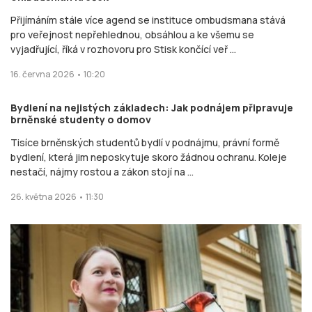
Přijímáním stále více agend se instituce ombudsmana stává
pro veřejnost nepřehlednou, obsáhlou a ke všemu se
vyjadřující, říká v rozhovoru pro Stisk končící veř ...
16. června 2026 • 10:20
Bydlení na nejistých základech: Jak podnájem připravuje
brněnské studenty o domov
Tisíce brněnských studentů bydlí v podnájmu, právní formě
bydlení, která jim neposkytuje skoro žádnou ochranu. Koleje
nestačí, nájmy rostou a zákon stojí na ...
26. května 2026 • 11:30