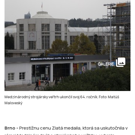
collections
GALERIE
Medzinárodný strojársky veľtrh ukončil svoj 64. ročník. Foto: Matúš
Maloveský
Brno -
Prestížnu cenu Zlatá medaila, ktorá sa uskutočnila v