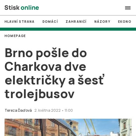
HLAVNÍ STRANA
DOMÁCÍ
ZAHRANIČÍ
NÁZORY
EKONOMI
search
HOMEPAGE
#
MUNI
Brno pošle do
#
Brno
Charkova dve
#
volby
električky a šesť
login
PŘIHLÁSIT SE
trolejbusov
Zapomněli jste heslo?
Založit nový účet
Tereza Ďaďová
2. května 2022 • 11:00