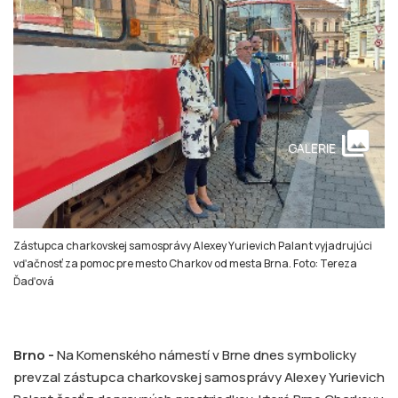
collections
GALERIE
Zástupca charkovskej samosprávy Alexey Yurievich Palant vyjadrujúci
vďačnosť za pomoc pre mesto Charkov od mesta Brna. Foto: Tereza
Ďaďová
Brno -
Na Komenského námestí v Brne dnes symbolicky
prevzal zástupca charkovskej samosprávy Alexey Yurievich