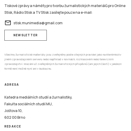
Tiskové zprávy a náměty pro tvorbu žurnalistických materiálů pro Online
Stisk, Rádio Stisk a TV Stisk zasílejte pouze na e-mail:
email
stisk.munimedia@gmail.com
NEWSLETTER
Všechny žurnalistické materiály jsou zveřejněny podle stejných pravidel jako na kterémkoliv
jiném zpravodajském serveru nebo například v novinách, rozhlasovém nebo televizním
zpravodajství. Mazání už zveřejněných žurnalistických příspěvků (ani jejich částí) v jakékoli
formě není možné nyní ani v budoucnu.
ADRESA
Katedra mediálních studií a žurnalistiky,
Fakulta sociálních studií MU,
Joštova 10,
602 00 Brno
REDAKCE