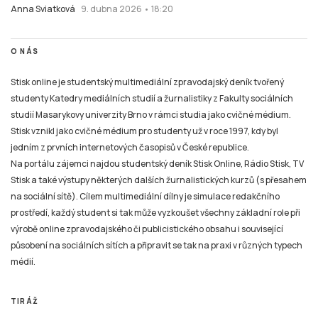
Anna Sviatková
9. dubna 2026 • 18:20
O NÁS
Stisk online je studentský multimediální zpravodajský deník tvořený
studenty Katedry mediálních studií a žurnalistiky z Fakulty sociálních
studií Masarykovy univerzity Brno v rámci studia jako cvičné médium.
Stisk vznikl jako cvičné médium pro studenty už v roce 1997, kdy byl
jedním z prvních internetových časopisů v České republice.
Na portálu zájemci najdou studentský deník Stisk Online, Rádio Stisk, TV
Stisk a také výstupy některých dalších žurnalistických kurzů (s přesahem
na sociální sítě). Cílem multimediální dílny je simulace redakčního
prostředí, každý student si tak může vyzkoušet všechny základní role při
výrobě online zpravodajského či publicistického obsahu i související
působení na sociálních sítích a připravit se tak na praxi v různých typech
médií.
TIRÁŽ