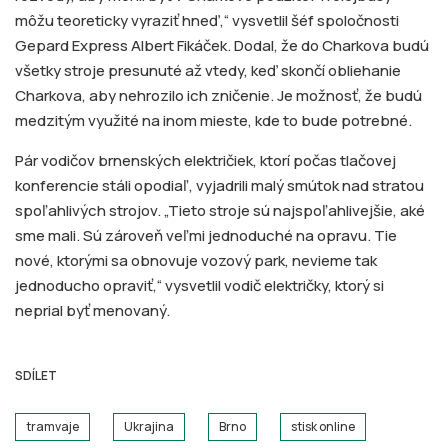
môžu teoreticky vyraziť hneď,“ vysvetlil šéf spoločnosti
Gepard Express Albert Fikáček. Dodal, že do Charkova budú
všetky stroje presunuté až vtedy, keď skončí obliehanie
Charkova, aby nehrozilo ich zničenie. Je možnosť, že budú
medzitým využité na inom mieste, kde to bude potrebné.
Pár vodičov brnenských električiek, ktorí počas tlačovej
konferencie stáli opodiaľ, vyjadrili malý smútok nad stratou
spoľahlivých strojov. „Tieto stroje sú najspoľahlivejšie, aké
sme mali. Sú zároveň veľmi jednoduché na opravu. Tie
nové, ktorými sa obnovuje vozový park, nevieme tak
jednoducho opraviť,“ vysvetlil vodič električky, ktorý si
neprial byť menovaný.
SDÍLET
tramvaje
Ukrajina
Brno
stisk online