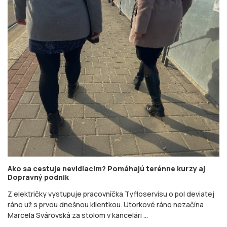
Ako sa cestuje nevidiacim? Pomáhajú terénne kurzy aj
Dopravný podnik
Z električky vystupuje pracovníčka Tyfloservisu o pol deviatej
ráno už s prvou dnešnou klientkou. Utorkové ráno nezačína
Marcela Svárovská za stolom v kancelári ...