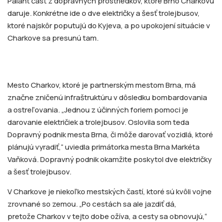
Palant časť z dopravných prostriedkov, ktoré Brno Charkovu
daruje. Konkrétne ide o dve električky a šesť trolejbusov,
ktoré najskôr poputujú do Kyjeva, a po upokojení situácie v
Charkove sa presunú tam.
Mesto Charkov, ktoré je partnerským mestom Brna, má
značne zničenú infraštruktúru v dôsledku bombardovania
a ostreľovania. „Jednou z účinných foriem pomoci je
darovanie električiek a trolejbusov. Oslovila som teda
Dopravný podnik mesta Brna, či môže darovať vozidlá, ktoré
plánujú vyradiť,“ uviedla primátorka mesta Brna Markéta
Vaňková. Dopravný podnik okamžite poskytol dve električky
a šesť trolejbusov.
V Charkove je niekoľko mestských častí, ktoré sú kvôli vojne
zrovnané so zemou. „Po cestách sa ale jazdiť dá,
pretože Charkov v tejto dobe ožíva, a cesty sa obnovujú,“