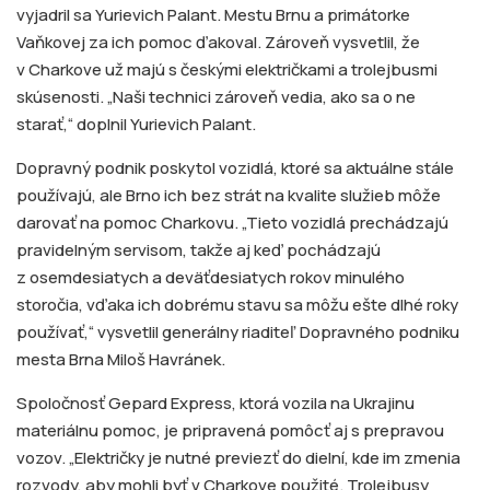
vyjadril sa Yurievich Palant. Mestu Brnu a primátorke
Vaňkovej za ich pomoc ďakoval. Zároveň vysvetlil, že
v Charkove už majú s českými električkami a trolejbusmi
skúsenosti. „Naši technici zároveň vedia, ako sa o ne
starať,“ doplnil Yurievich Palant.
Dopravný podnik poskytol vozidlá, ktoré sa aktuálne stále
používajú, ale Brno ich bez strát na kvalite služieb môže
darovať na pomoc Charkovu. „Tieto vozidlá prechádzajú
pravidelným servisom, takže aj keď pochádzajú
z osemdesiatych a deväťdesiatych rokov minulého
storočia, vďaka ich dobrému stavu sa môžu ešte dlhé roky
používať,“ vysvetlil generálny riaditeľ Dopravného podniku
mesta Brna Miloš Havránek.
Spoločnosť Gepard Express, ktorá vozila na Ukrajinu
materiálnu pomoc, je pripravená pomôcť aj s prepravou
vozov. „Električky je nutné previezť do dielní, kde im zmenia
rozvody, aby mohli byť v Charkove použité. Trolejbusy