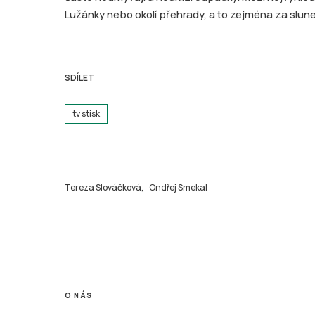
Lužánky nebo okolí přehrady, a to zejména za slun
SDÍLET
tv stisk
Tereza Slováčková,
Ondřej Smekal
O NÁS