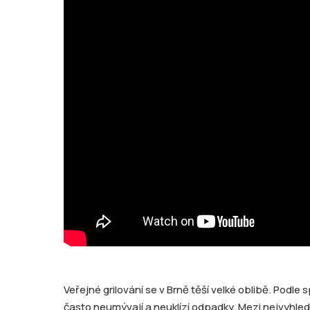
Veřejné grilování se v Brně těší velké oblibě. Podle 
často neumývají a neuklízí odpadky. Mezi nejvyhledá