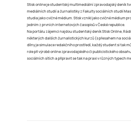
Stisk online je studentský multimediální zpravodajský deník t
mediálních studií a žurnalistiky z Fakulty sociálních studií Ma
studia jako cvičné médium. Stisk vznikl jako cvičné médium pro 
jedním z prvních internetových časopisů v České republice.
Na portálu zájemci najdou studentský deník Stisk Online, Rádio
některých dalších žurnalistických kurzů (s přesahem na sociál
dílny je simulace redakčního prostředí, každý student si tak 
role při výrobě online zpravodajského či publicistického obsahu
sociálních sítích a připravit se tak na praxi v různých typech mé