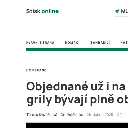
#
MU
HLAVNÍ STRANA
DOMÁCÍ
ZAHRANIČÍ
NÁ
HOMEPAGE
Objednané už i na 
grily bývají plně 
Tereza Slováčková,
Ondřej Smekal
28. dubna 2025 • 22:11