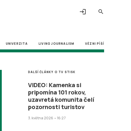
login
search
UNIVERZITA
LIVING JOURNALISM
VĚZNI PÍŠÍ
DALŠÍ ČLÁNKY O TV STISK
VIDEO: Kamenka si
pripomína 101 rokov,
uzavretá komunita čelí
pozornosti turistov
3. května 2026 • 16:27