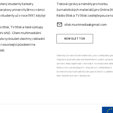
vořený studenty Katedry
Tiskové zprávy a náměty pro tvorbu
sarykovy univerzity Brno v rámci
žurnalistických materiálů pro Online St
studenty už v roce 1997, kdy byl
Rádio Stisk a TV Stisk zasílejte pouze n
email
stisk.munimedia@gmail.com
 Stisk, TV Stisk a také výstupy
ní sítě). Cílem multimediální
může vyzkoušet všechny základní
NEWSLETTER
 i související působení na
dií.
Všechny žurnalistické materiály jsou zveřejněny po
stejných pravidel jako na kterémkoliv jiném zprav
serveru nebo například v novinách, rozhlasovém neb
televizním zpravodajství. Mazání už zveřejněných
žurnalistických příspěvků (ani jejich částí) v jakéko
není možné nyní ani v budoucnu.