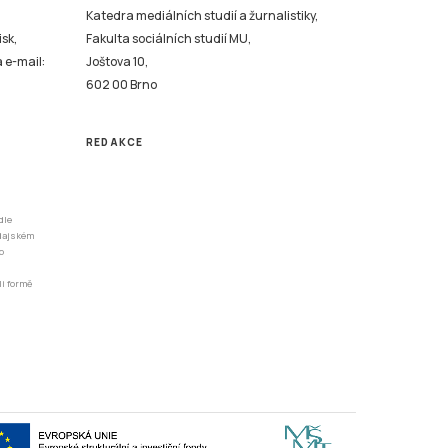
Katedra mediálních studií a žurnalistiky,
isk,
Fakulta sociálních studií MU,
a e-mail:
Joštova 10,
602 00 Brno
REDAKCE
dle
odajském
o
li formě