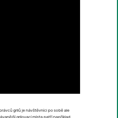
správců grilů je návštěvníci po sobě ale
vanější grilovací místa patří například