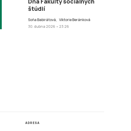
Dňa Fakulty sociálnych
štúdií
Soňa Babirátová,
Viktorie Beránková
30. dubna 2026 • 23:26
ADRESA