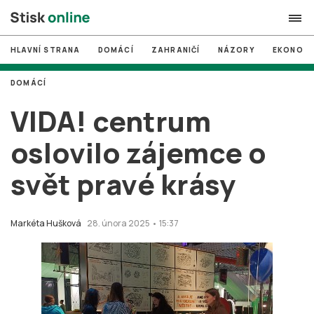
HLAVNÍ STRANA
DOMÁCÍ
ZAHRANIČÍ
NÁZORY
EKONOMI
search
DOMÁCÍ
#
MUNI
VIDA! centrum
#
Brno
oslovilo zájemce o
#
volby
svět pravé krásy
login
PŘIHLÁSIT SE
Zapomněli jste heslo?
Markéta Hušková
28. února 2025 • 15:37
Založit nový účet