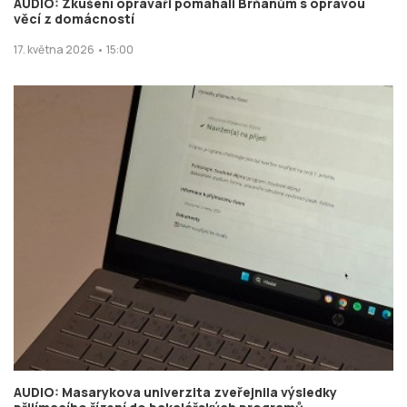
AUDIO: Zkušení opraváři pomáhali Brňanům s opravou
věcí z domácností
17. května 2026 • 15:00
AUDIO: Masarykova univerzita zveřejnila výsledky