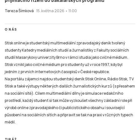
přijímacího řízení do bakalářských programů
Tereza Šimková
15. května 2026 • 11:00
O NÁS
Stisk online je studentský multimediální zpravodajský deník tvořený
studenty Katedry mediálních studií a žurnalistiky z Fakulty sociálních
studií Masarykovy univerzity Brno v rámci studia jako cvičné médium.
Stisk vznikl jako cvičné médium pro studenty už v roce 1997, kdy byl
jedním z prvních internetových časopisů v České republice.
Na portálu zájemci najdou studentský deník Stisk Online, Rádio Stisk, TV
Stisk a také výstupy některých dalších žurnalistických kurzů (s přesahem
na sociální sítě). Cílem multimediální dílny je simulace redakčního
prostředí, každý student si tak může vyzkoušet všechny základní role při
výrobě online zpravodajského či publicistického obsahu i související
působení na sociálních sítích a připravit se tak na praxi v různých typech
médií.
TIRÁŽ