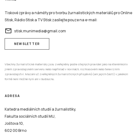
Tiskové zprávy a náměty pro tvorbu žurnalistických materiálů pro Online
Stisk, Rádio Stisk a TV Stisk zasílejte pouze na e-mail:
email
stisk.munimedia@gmail.com
NEWSLETTER
Všechny žurnalistické materiály jsou zveřejněny podle stejných pravidel jako na kterémkoliv
jiném zpravodajském serveru nebo například v novinách, rozhlasovém nebo televizním
zpravodajství. Mazání už zveřejněných žurnalistických příspěvků (ani jejich částí) v jakékoli
formě není možné nyní ani v budoucnu.
ADRESA
Katedra mediálních studií a žurnalistiky,
Fakulta sociálních studií MU,
Joštova 10,
602 00 Brno