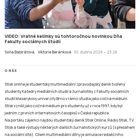
VIDEO: Vratné kelímky sú tohtoročnou novinkou Dňa
Fakulty sociálnych štúdií
Soňa Babirátová,
Viktorie Beránková
30. dubna 2026 • 23:26
O NÁS
Stisk online je studentský multimediální zpravodajský deník tvořený
studenty Katedry mediálních studií a žurnalistiky z Fakulty sociálních
studií Masarykovy univerzity Brno v rámci studia jako cvičné médium.
Stisk vznikl jako cvičné médium pro studenty už v roce 1997, kdy byl
jedním z prvních internetových časopisů v České republice.
Na portálu zájemci najdou studentský deník Stisk Online, Rádio Stisk, TV
Stisk a také výstupy některých dalších žurnalistických kurzů (s přesahem
na sociální sítě). Cílem multimediální dílny je simulace redakčního