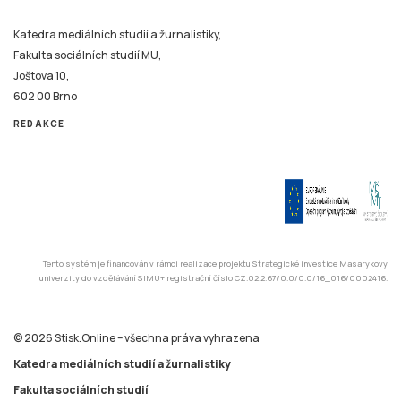
Katedra mediálních studií a žurnalistiky,
Fakulta sociálních studií MU,
Joštova 10,
602 00 Brno
REDAKCE
Tento systém je financován v rámci realizace projektu Strategické investice Masarykovy
univerzity do vzdělávání SIMU+ registrační číslo CZ.02.2.67/0.0/0.0/16_016/0002416.
© 2026 Stisk.Online – všechna práva vyhrazena
Katedra mediálních studií a žurnalistiky
Fakulta sociálních studií