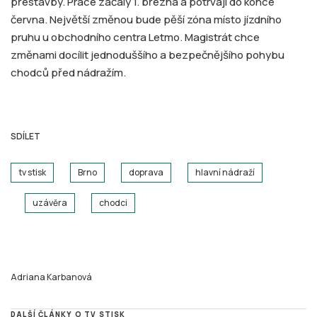
přestavby. Práce začaly 1. března a potrvají do konce
června. Největší změnou bude pěší zóna místo jízdního
pruhu u obchodního centra Letmo. Magistrát chce
změnami docílit jednoduššího a bezpečnějšího pohybu
chodců před nádražím.
SDÍLET
tv stisk
Brno
doprava
hlavní nádraží
uzávěra
chodci
Adriana Karbanová
DALŠÍ ČLÁNKY O TV STISK