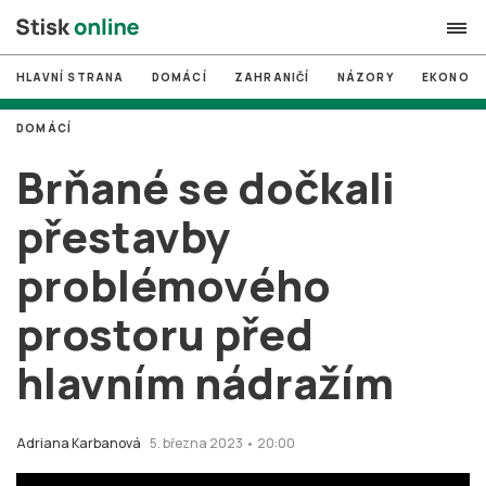
HLAVNÍ STRANA
DOMÁCÍ
ZAHRANIČÍ
NÁZORY
EKONOMI
search
DOMÁCÍ
#
MUNI
Brňané se dočkali
#
Brno
přestavby
#
volby
problémového
login
PŘIHLÁSIT SE
prostoru před
Zapomněli jste heslo?
Založit nový účet
hlavním nádražím
Adriana Karbanová
5. března 2023 • 20:00