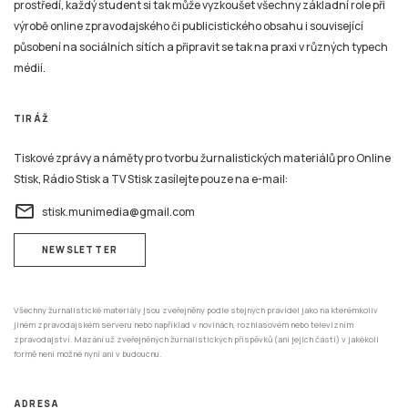
prostředí, každý student si tak může vyzkoušet všechny základní role při
výrobě online zpravodajského či publicistického obsahu i související
působení na sociálních sítích a připravit se tak na praxi v různých typech
médií.
TIRÁŽ
Tiskové zprávy a náměty pro tvorbu žurnalistických materiálů pro Online
Stisk, Rádio Stisk a TV Stisk zasílejte pouze na e-mail:
email
stisk.munimedia@gmail.com
NEWSLETTER
Všechny žurnalistické materiály jsou zveřejněny podle stejných pravidel jako na kterémkoliv
jiném zpravodajském serveru nebo například v novinách, rozhlasovém nebo televizním
zpravodajství. Mazání už zveřejněných žurnalistických příspěvků (ani jejich částí) v jakékoli
formě není možné nyní ani v budoucnu.
ADRESA