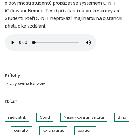
o povinnosti studentů prokázat se systémem O-N-T
(Očkování-Nemoc-Test) při účasti na prezenční výuce.
Studenti, kteří O-N-T neprokáží, mají nárok na distanční
přístup ke vzdělání.
Přílohy:
zluty semafor.wav
SDÍLET
rádio stisk
Covid
Masarykova univerzita
Brno
semafor
koronavirus
opatření