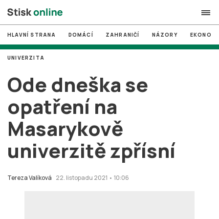
HLAVNÍ STRANA
DOMÁCÍ
ZAHRANIČÍ
NÁZORY
EKONOMI
search
UNIVERZITA
#
MUNI
Ode dneška se
#
Brno
opatření na
#
volby
Masarykově
login
PŘIHLÁSIT SE
univerzitě zpřísní
Zapomněli jste heslo?
Založit nový účet
Tereza Valíková
22. listopadu 2021 • 10:06