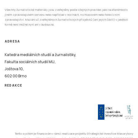
Všechny žurnalistické materiály jsou zveřejněny podle stejných pravidel jako na kterémkoliv
jiném zpravodajském serveru nebo například v novinách, rozhlasovém nebo televizním
zpravodajství. Mazání už zveřejněných žurnalistických příspěvků (ani jejich částí) v jakékoli
formě není možné nyní ani v budoucnu.
ADRESA
Katedra mediálních studií a žurnalistiky,
Fakulta sociálních studií MU,
Joštova 10,
602 00 Brno
REDAKCE
Tento systém je financován v rámci realizace projektu Strategické investice Masarykovy