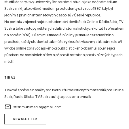
studií Masarykovy univerzity Brno v rámci studia jako cvičné médium.
Stisk vznikl jako cvičné médium pro studenty už v roce 1997, kdy byl
jedním z prvních internetových časopisů v České republice.
Na portálu zájemci najdou studentský deník Stisk Online, Rádio Stisk, TV
Stisk a také výstupy některých dalších žurnalistických kurzů (s přesahem
na sociální sítě). Cílem multimediální dílny je simulace redakčního
prostředí, každý student si tak může vyzkoušet všechny základní role při
výrobě online zpravodajského či publicistického obsahu i související
působení na sociálních sítích a připravit se tak na praxi v různých typech
médií.
TIRÁŽ
Tiskové zprávy a náměty pro tvorbu žurnalistických materiálů pro Online
Stisk, Rádio Stisk a TV Stisk zasílejte pouze na e-mail:
email
stisk.munimedia@gmail.com
NEWSLETTER