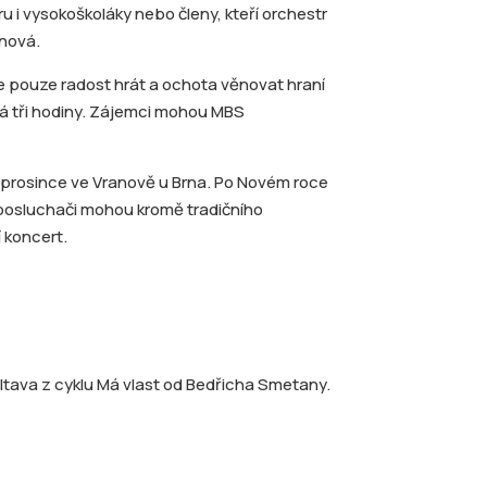
u i vysokoškoláky nebo členy, kteří orchestr
onová.
e pouze radost hrát a ochota věnovat hraní
rvá tři hodiny. Zájemci mohou MBS
. prosince ve Vranově u Brna. Po Novém roce
se posluchači mohou kromě tradičního
í koncert.
tava z cyklu Má vlast od Bedřicha Smetany.