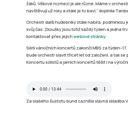
žáků. Věkové rozmezí je ale různé. Máme v orchestr
navštěvují už roky a stále je to baví,“ doplnila Tard
Orchestr další hudebníky stále nabírá, podmínkou j
svůj čas. Zkoušky jsou totiž každý týden a jedna t
kontaktovat přes jejich
webové stránky
.
Sérii vánočních koncertů zakončí MBS za týden–⁠17
bude orchestr slavit třicet let od založení, a tak 
Koncertu sólistů a jarních koncertů těšit i na výročn
Za slabého šustotu bund zazněla slavná skladba Vl