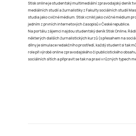
Stisk online je studentský multimediální zpravodajský deník t
mediálních studií a žurnalistiky z Fakulty sociálních studií Ma
studia jako cvičné médium. Stisk vznikl jako cvičné médium pro 
jedním z prvních internetových časopisů v České republice.
Na portálu zájemci najdou studentský deník Stisk Online, Rádio
některých dalších žurnalistických kurzů (s přesahem na sociál
dílny je simulace redakčního prostředí, každý student si tak 
role při výrobě online zpravodajského či publicistického obsahu
sociálních sítích a připravit se tak na praxi v různých typech mé