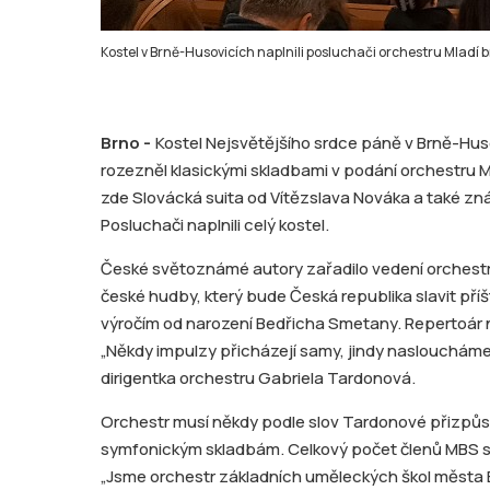
Kostel v Brně-Husovicích naplnili posluchači orchestru Mladí 
Brno -
Kostel Nejsvětějšího srdce páně v Brně-Hus
rozezněl klasickými skladbami v podání orchestru 
zde Slovácká suita od Vítězslava Nováka a také z
Posluchači naplnili celý kostel.
České světoznámé autory zařadilo vedení orchestr
české hudby, který bude Česká republika slavit pří
výročím od narození Bedřicha Smetany. Repertoár 
„Někdy impulzy přicházejí samy, jindy nasloucháme 
dirigentka orchestru Gabriela Tardonová.
Orchestr musí někdy podle slov Tardonové přizpů
symfonickým skladbám. Celkový počet členů MBS s
„Jsme orchestr základních uměleckých škol města B