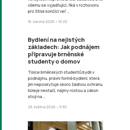
všemu se vyjadřující, říká v rozhovoru
pro Stisk končící veř ...
16. června 2026 • 10:20
Bydlení na nejistých
základech: Jak podnájem
připravuje brněnské
studenty o domov
Tisíce brněnských studentů bydlí v
podnájmu, právní formě bydlení, která
jim neposkytuje skoro žádnou ochranu.
Koleje nestačí, nájmy rostou a zákon
stojí na ...
26. května 2026 • 11:30