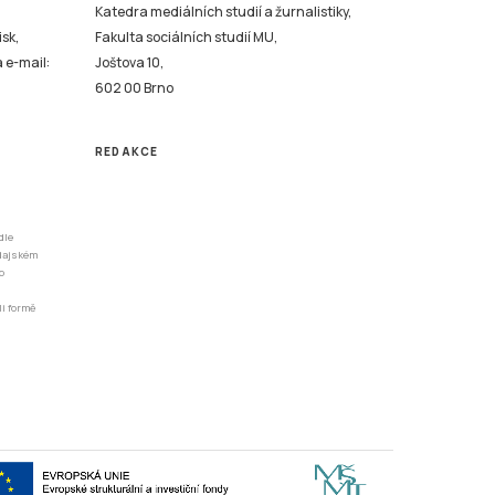
Katedra mediálních studií a žurnalistiky,
isk,
Fakulta sociálních studií MU,
a e-mail:
Joštova 10,
602 00 Brno
REDAKCE
dle
odajském
o
li formě