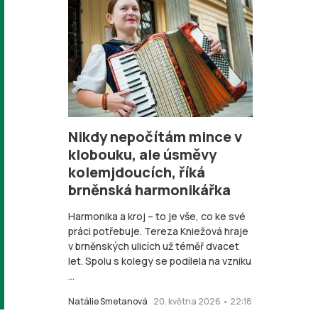
Nikdy nepočítám mince v
klobouku, ale úsměvy
kolemjdoucích, říká
brněnská harmonikářka
Harmonika a kroj – to je vše, co ke své
práci potřebuje. Tereza Kniežová hraje
v brněnských ulicích už téměř dvacet
let. Spolu s kolegy se podílela na vzniku
...
Natálie Smetanová
20. května 2026 • 22:18