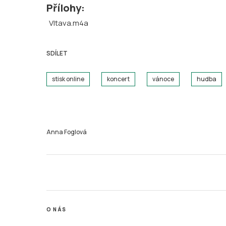
Přílohy:
Vltava.m4a
SDÍLET
stisk online
koncert
vánoce
hudba
Anna Foglová
O NÁS