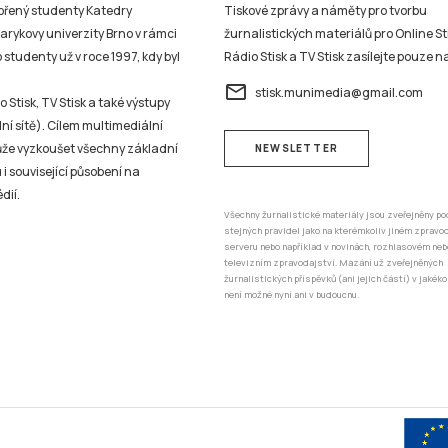
vořený studenty Katedry
Tiskové zprávy a náměty pro tvorbu
sarykovy univerzity Brno v rámci
žurnalistických materiálů pro Online St
studenty už v roce 1997, kdy byl
Rádio Stisk a TV Stisk zasílejte pouze n
email
stisk.munimedia@gmail.com
 Stisk, TV Stisk a také výstupy
ní sítě). Cílem multimediální
může vyzkoušet všechny základní
NEWSLETTER
 i související působení na
dií.
Všechny žurnalistické materiály jsou zveřejněny po
stejných pravidel jako na kterémkoliv jiném zprav
serveru nebo například v novinách, rozhlasovém neb
televizním zpravodajství. Mazání už zveřejněných
žurnalistických příspěvků (ani jejich částí) v jakéko
není možné nyní ani v budoucnu.