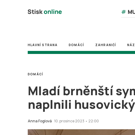
#
MU
HLAVNÍ STRANA
DOMÁCÍ
ZAHRANIČÍ
NÁ
DOMÁCÍ
Mladí brněnští s
naplnili husovický
Anna Foglová
10. prosince 2023 • 22:00