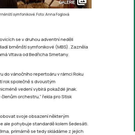
collections
GALERIE
brněnští symfonikové. Foto: Anna Foglová
ovicích se v druhou adventní neděli
Mladí brněnští symfonikové (MBS). Zazněla
námá Vltava od Bedřicha Smetany.
u do vánočního repertoáru v rámci Roku
ští rok společně s dvoustým
nicméně vedení vybírá pokaždé jinak.
členům orchestru,“ řekla pro Stisk
sobovat svoje obsazení některým
e ale pohybuje standardě kolem šedesáti.
rna, primárně se tedy skládáme z jejich