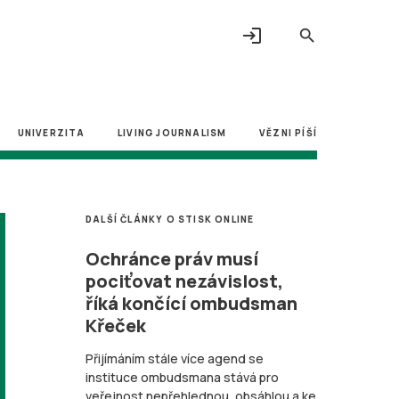
login
search
UNIVERZITA
LIVING JOURNALISM
VĚZNI PÍŠÍ
DALŠÍ ČLÁNKY O STISK ONLINE
Ochránce práv musí
pociťovat nezávislost,
říká končící ombudsman
Křeček
Přijímáním stále více agend se
instituce ombudsmana stává pro
veřejnost nepřehlednou, obsáhlou a ke