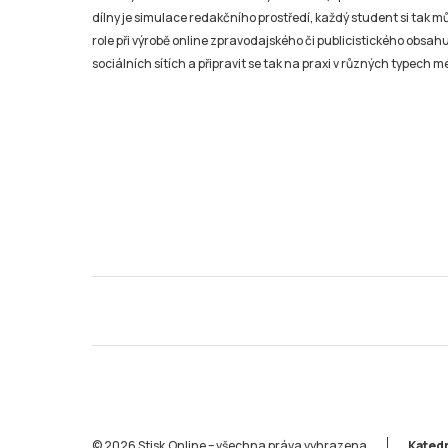
dílny je simulace redakčního prostředí, každý student si tak 
role při výrobě online zpravodajského či publicistického obsahu
sociálních sítích a připravit se tak na praxi v různých typech mé
© 2026 Stisk.Online – všechna práva vyhrazena
Katedr