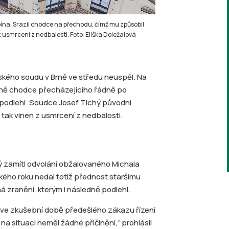
ína. Srazil chodce na přechodu, čímž mu způsobil
 usmrcení z nedbalosti. Foto: Eliška Doležalová
ského soudu v Brně ve středu neuspěl. Na
 Brně chodce přecházejícího řádně po
m podlehl. Soudce Josef Tichý původní
 tak vinen z usmrcení z nedbalosti.
ý zamítl odvolání obžalovaného Michala
ého roku nedal totiž přednost staršímu
á zranění, kterým i následně podlehl.
l ve zkušební době předešlého zákazu řízení
 na situaci neměl žádné přičinění,“ prohlásil