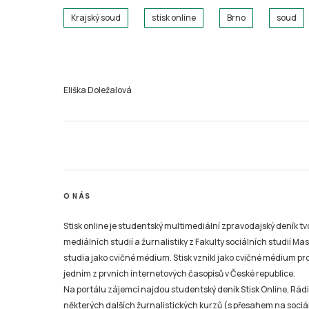
Krajský soud
stisk online
Brno
soud
Eliška Doležalová
O NÁS
Stisk online je studentský multimediální zpravodajský deník t
mediálních studií a žurnalistiky z Fakulty sociálních studií Ma
studia jako cvičné médium. Stisk vznikl jako cvičné médium pro 
jedním z prvních internetových časopisů v České republice.
Na portálu zájemci najdou studentský deník Stisk Online, Rádio
některých dalších žurnalistických kurzů (s přesahem na sociál