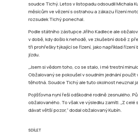
soudce Tichý. Letos v listopadu odsoudil Michala 
měsícům ve vězení s ostrahou a zákazu řízení moto
rozsudek Tichý ponechal.
Podle státního zástupce Jiřího Kadlece ale obžalov
v době, kdy došlo k nehodě, ve zkušební době z pře
tři prohřešky týkající se řízení, jako například ří
jízdu.
„Jsem si vědom toho, co se stalo, i mé trestní minulos
Obžalovaný se pokoušel v soudním jednání použít ve
těhotná. Soudce Tichý ale tuto okolnost neuznal ja
Pojišťovna nyní řeší odškodné rodině zesnulého. P
obžalovaného. To však ve výsledku zamítl. „Z celé 
dávat větší pozor,“ dodal obžalovaný Kubín.
SDÍLET