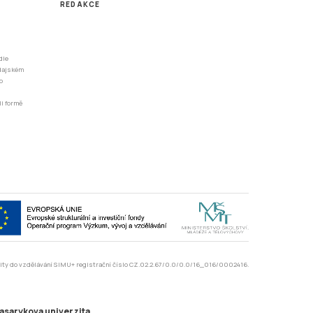
REDAKCE
dle
odajském
o
li formě
rzity do vzdělávání SIMU+ registrační číslo CZ.02.2.67/0.0/0.0/16_016/0002416.
asarykova univerzita