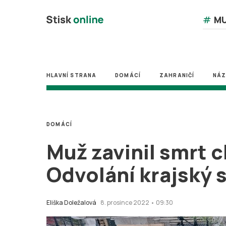
#
MU
HLAVNÍ STRANA
DOMÁCÍ
ZAHRANIČÍ
NÁ
DOMÁCÍ
Muž zavinil smrt 
Odvolání krajský 
Eliška Doležalová
8. prosince 2022 • 09:30