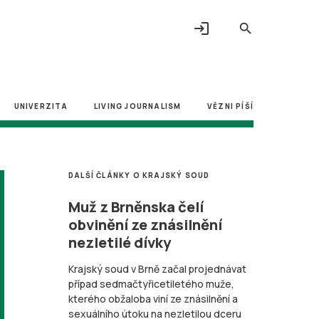
login
search
UNIVERZITA
LIVING JOURNALISM
VĚZNI PÍŠÍ
DALŠÍ ČLÁNKY O KRAJSKÝ SOUD
Muž z Brněnska čelí
obvinění ze znásilnění
nezletilé dívky
Krajský soud v Brně začal projednávat
případ sedmačtyřicetiletého muže,
kterého obžaloba viní ze znásilnění a
sexuálního útoku na nezletilou dceru