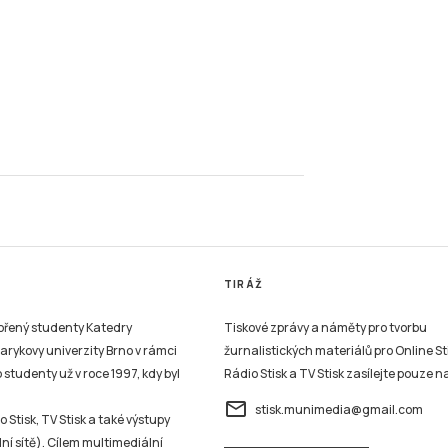
TIRÁŽ
vořený studenty Katedry
Tiskové zprávy a náměty pro tvorbu
sarykovy univerzity Brno v rámci
žurnalistických materiálů pro Online St
studenty už v roce 1997, kdy byl
Rádio Stisk a TV Stisk zasílejte pouze n
email
stisk.munimedia@gmail.com
 Stisk, TV Stisk a také výstupy
ní sítě). Cílem multimediální