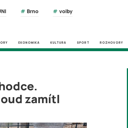
NI
#
Brno
#
volby
ZORY
EKONOMIKA
KULTURA
SPORT
ROZHOVORY
chodce.
soud zamítl