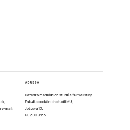
ADRESA
Katedra mediálních studií a žurnalistiky,
isk,
Fakulta sociálních studií MU,
a e-mail:
Joštova 10,
602 00 Brno