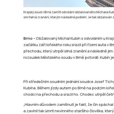
Krajský soud v Brně zamítl odvolání obžalovaného Michala Kub
smrtelná zranění, kterým následně podlehl. Je tak obžalován z
Brno -
Obžalovaný Michal Kubín s odvoláním u Kraj
začátku září loňského roku srazil při řízení auta v
přechodu, který utrpěl silná zranění a následně ji
rozsudek Městského soudu v Brně potvrdil. Kubín je
Při středečním soudním jednání soudce Josef Tich
Kubína. Během jízdy autem po Brně na podzim loňsk
chodci na přechodu a srazil ho. Chodec utrpěl četn
„Hlavním důvodem zamítnutí je fakt, že čin spácha
a zavinil tak úmrtí nevinného staršího člověka, který