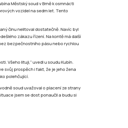
Kubína Městský soud v Brně k osmnácti
rových vozidel na sedm let. Tento
aný činu nelitoval dostatečně. Navíc byl
dešlého zákazu řízení. Na kontě má další
zení bez bezpečnostního pásu nebo rychlou
ti. Všeho lituji,“ uvedl u soudu Kubín.
 svůj prospěch i fakt, že je jeho žena
ko polehčující.
ůvodně soud uvažoval o placení ze strany
situace jsem se dost ponaučil a budu si