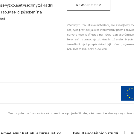
může vyzkoušet všechny základní
NEWSLETTER
 i související působení na
dií.
Všechny žurnalistické materiály jsou zveřejněny po
stejných pravidel jako na kterémkoliv jiném zprav
serveru nebo například v novinách, rozhlasovém neb
televizním zpravodajství. Mazání už zveřejněných
žurnalistických příspěvků (ani jejich částí) v jakéko
není možné nyní ani v budoucnu.
Tento systém je financován v rámci realizace projektu Strategické investice Masarykovy unive
a mediálních studií a žurnalistiky
Fakulta sociálních studií
M