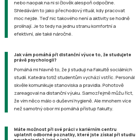
nebo naopak na ni si člověk alespoň odpočine.
Shledávám to jako přechodový rituál, kdy pracovat
moc nejde. Teď nic takového není a aktivity se hodně
prolínají. Je to tedy na jednu stranu komfortní a
efektivní, ale také náročné.
Jak vám pomáhá při distanční výuce to, že studujete
právě psychologii?
Pomáhá mi hlavně to, že ji studuji na Fakultě sociálních
studií. Katedra totiž studentům vychází vstříc. Personál
skvěle komunikuje stanoviska a pravidla. Pohotově
zareagoval na distanční výuku. Samozřejmě můžu říct,
že vím něco málo o duševní hygieně. Ale mnohem více
než samotný obor mi pomáhá přístup fakulty.
Máte možnost při své práci v kariérním centru
uplatnit odborné poznatky, které jste získal při studiu
psychologie? Jaké a jak?