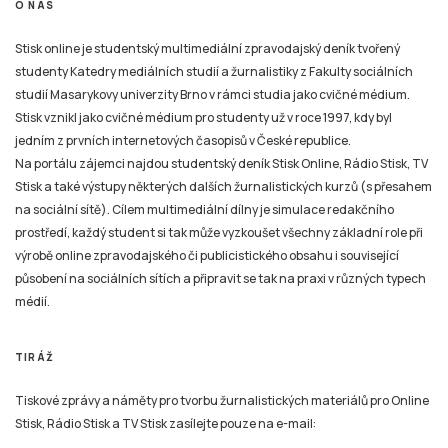
O NÁS
Stisk online je studentský multimediální zpravodajský deník tvořený
studenty Katedry mediálních studií a žurnalistiky z Fakulty sociálních
studií Masarykovy univerzity Brno v rámci studia jako cvičné médium.
Stisk vznikl jako cvičné médium pro studenty už v roce 1997, kdy byl
jedním z prvních internetových časopisů v České republice.
Na portálu zájemci najdou studentský deník Stisk Online, Rádio Stisk, TV
Stisk a také výstupy některých dalších žurnalistických kurzů (s přesahem
na sociální sítě). Cílem multimediální dílny je simulace redakčního
prostředí, každý student si tak může vyzkoušet všechny základní role při
výrobě online zpravodajského či publicistického obsahu i související
působení na sociálních sítích a připravit se tak na praxi v různých typech
médií.
TIRÁŽ
Tiskové zprávy a náměty pro tvorbu žurnalistických materiálů pro Online
Stisk, Rádio Stisk a TV Stisk zasílejte pouze na e-mail: