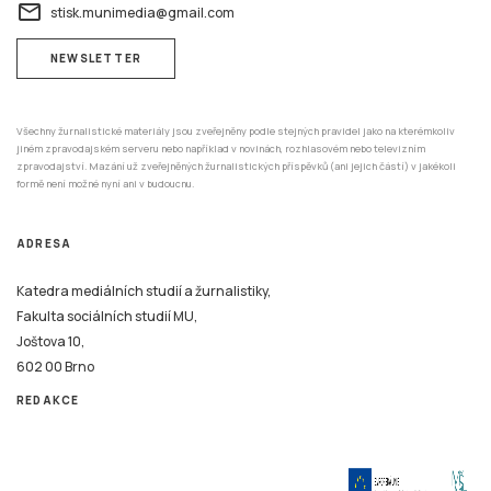
email
stisk.munimedia@gmail.com
NEWSLETTER
Všechny žurnalistické materiály jsou zveřejněny podle stejných pravidel jako na kterémkoliv
jiném zpravodajském serveru nebo například v novinách, rozhlasovém nebo televizním
zpravodajství. Mazání už zveřejněných žurnalistických příspěvků (ani jejich částí) v jakékoli
formě není možné nyní ani v budoucnu.
ADRESA
Katedra mediálních studií a žurnalistiky,
Fakulta sociálních studií MU,
Joštova 10,
602 00 Brno
REDAKCE