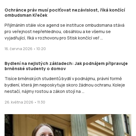
Ochránce práv musí pociťovat nezávislost, říká končící
ombudsman Křeček
Přijímáním stále více agend se instituce ombudsmana stává
pro veřejnost nepřehlednou, obsáhlou a ke všemu se
vyjadřující, říká v rozhovoru pro Stisk končící veř ...
16. června 2026 • 10:20
Bydlení na nejistých základech: Jak podnájem připravuje
brněnské studenty o domov
Tisíce brněnských studentů bydlí v podnájmu, právní formě
bydlení, která jim neposkytuje skoro žádnou ochranu. Koleje
nestačí, nájmy rostou a zákon stojí na ...
26. května 2026 • 11:30