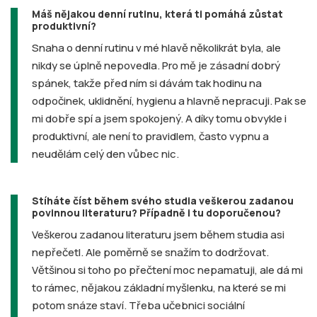
Máš nějakou denní rutinu, která ti pomáhá zůstat
produktivní?
Snaha o denní rutinu v mé hlavě několikrát byla, ale
nikdy se úplně nepovedla. Pro mě je zásadní dobrý
spánek, takže před ním si dávám tak hodinu na
odpočinek, uklidnění, hygienu a hlavně nepracuji. Pak se
mi dobře spí a jsem spokojený. A díky tomu obvykle i
produktivní, ale není to pravidlem, často vypnu a
neudělám celý den vůbec nic.
Stíháte číst během svého studia veškerou zadanou
povinnou literaturu? Případně i tu doporučenou?
Veškerou zadanou literaturu jsem během studia asi
nepřečetl. Ale poměrně se snažím to dodržovat.
Většinou si toho po přečtení moc nepamatuji, ale dá mi
to rámec, nějakou základní myšlenku, na které se mi
potom snáze staví. Třeba učebnici sociální