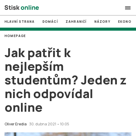
HLAVNÍ STRANA
DOMÁCÍ
ZAHRANIČÍ
NÁZORY
EKONOMI
search
HOMEPAGE
#
MUNI
Jak patřit k
#
Brno
nejlepším
#
volby
studentům? Jeden z
login
PŘIHLÁSIT SE
nich odpovídal
Zapomněli jste heslo?
Založit nový účet
online
Oliver Eredia
30. dubna 2021 • 10:05