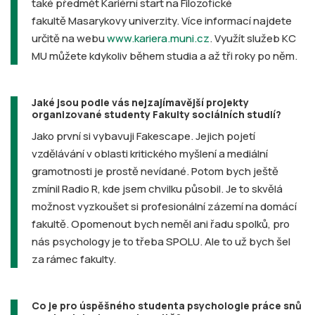
také předmět Kariérní start na Filozofické
fakultě Masarykovy univerzity. Více informací najdete
určitě na webu
www.kariera.muni.cz
. Využít služeb KC
MU můžete kdykoliv během studia a až tři roky po něm.
Jaké jsou podle vás nejzajímavější projekty
organizované studenty Fakulty sociálních studií?
Jako první si vybavuji Fakescape. Jejich pojetí
vzdělávání v oblasti kritického myšlení a mediální
gramotnosti je prostě nevídané. Potom bych ještě
zmínil Radio R, kde jsem chvilku působil. Je to skvělá
možnost vyzkoušet si profesionální zázemí na domácí
fakultě. Opomenout bych neměl ani řadu spolků, pro
nás psychology je to třeba SPOLU. Ale to už bych šel
za rámec fakulty.
Co je pro úspěšného studenta psychologie práce snů