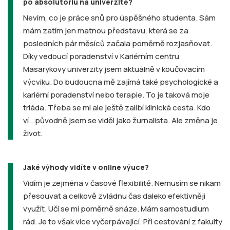
po absolutoriu na univerzitě?
Nevím, co je práce snů pro úspěšného studenta. Sám
mám zatím jen matnou představu, která se za
posledních pár měsíců začala poměrně rozjasňovat.
Díky vedoucí poradenství v Kariérním centru
Masarykovy univerzity jsem aktuálně v koučovacím
výcviku. Do budoucna mě zajímá také psychologické a
kariérní poradenství nebo terapie. To je taková moje
triáda. Třeba se mi ale ještě zalíbí klinická cesta. Kdo
ví...původně jsem se viděl jako žurnalista. Ale změna je
život.
Jaké výhody vidíte v online výuce?
Vidím je zejména v časové flexibilitě. Nemusím se nikam
přesouvat a celkově zvládnu čas daleko efektivněji
využít. Učí se mi poměrně snáze. Mám samostudium
rád. Je to však více vyčerpávající. Při cestování z fakulty