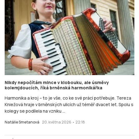
Nikdy nepočítám mince v klobouku, ale úsměvy
kolemjdoucích, říká brněnská harmonikářka
Harmonika a kroj – to je vše, co ke své práci potřebuje. Tereza
Kniežová hraje v brněnských ulicích už téměř dvacet let. Spolu s
kolegy se podílela na vzniku ...
Natálie Smetanová
20. května 2026 • 22:18