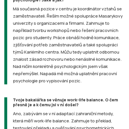
Má současná pozice v centru je koordinátor vztahů se
zaměstnavateli. Řeším možné spolupráce Masarykovy
univerzity s organizacemi a firmami. Zahrnuje to
například tvorbu workshopů nebo řešení pracovních
pozic pro studenty. Práce obnáší hodně komunikace,
zjišťování potřeb zaměstnavatelů a také spolupráci
týmů Kariérního centra. Můžu tedy uplatnit odbornou
znalost zásad rozhovoru nebo nenásilné komunikace.
Nad ničím konkrétně psychologickým jsem však
nepřemýšlel. Napadá mě možná uplatnění pracovní
psychologie pro vypisování pozic.
Tvoje bakalářka se věnuje work-life balance. O čem
přesně je a k čemu jsi v ní došel?
Ano, zabývám se v ní adaptací zahraniční metody,
která měří work-life balance. Zahrnuje to překlad,
testování překladu a ověřování psychometrických