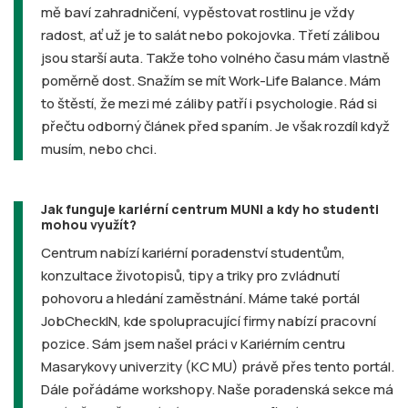
mě baví zahradničení, vypěstovat rostlinu je vždy
radost, ať už je to salát nebo pokojovka. Třetí zálibou
jsou starší auta. Takže toho volného času mám vlastně
poměrně dost. Snažím se mít Work-Life Balance. Mám
to štěstí, že mezi mé záliby patří i psychologie. Rád si
přečtu odborný článek před spaním. Je však rozdíl když
musím, nebo chci.
Jak funguje kariérní centrum MUNI a kdy ho studenti
mohou využít?
Centrum nabízí kariérní poradenství studentům,
konzultace životopisů, tipy a triky pro zvládnutí
pohovoru a hledání zaměstnání. Máme také portál
JobCheckIN, kde spolupracující firmy nabízí pracovní
pozice. Sám jsem našel práci v Kariérním centru
Masarykovy univerzity (KC MU) právě přes tento portál.
Dále pořádáme workshopy. Naše poradenská sekce má