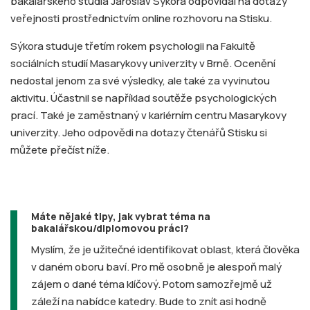
bakalářského studia Jaroslav Sýkora odpovídal na dotazy
veřejnosti prostřednictvím online rozhovoru na Stisku.
Sýkora studuje třetím rokem psychologii na Fakultě
sociálních studií Masarykovy univerzity v Brně. Ocenění
nedostal jenom za své výsledky, ale také za vyvinutou
aktivitu. Účastnil se například soutěže psychologických
prací. Také je zaměstnaný v kariérním centru Masarykovy
univerzity. Jeho odpovědi na dotazy čtenářů Stisku si
můžete přečíst níže.
Máte nějaké tipy, jak vybrat téma na
bakalářskou/diplomovou práci?
Myslím, že je užitečné identifikovat oblast, která člověka
v daném oboru baví. Pro mě osobně je alespoň malý
zájem o dané téma klíčový. Potom samozřejmě už
záleží na nabídce katedry. Bude to znít asi hodně