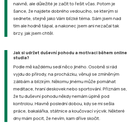
naivně, ale důležité je začít to řešit včas. Potom je
šance, že najdete dobrého vedoucího, se kterým si
sednete, stejně jako Vám blízké téma. Sám jsem nad
tím ale hodně tápal, a nakonec jsem ani nezačal tak
brzy, jak jsem chtěl.
Jak si udržet duševní pohodu a motivaci během online
studia?
Podle mě každému sedí něco jiného. Osobně si rád
vyjdu do přírody, na procházku, věnuji se zmíněným
zálibám a blízkým. Někomu jinému může pomáhat
meditace, hraní deskovek nebo sportování. Přiznám se,
že tu duševní pohodu někdy nemám úplně pod
kontrolou. Hlavně poslední dobou, kdy se mi sešla
práce, bakalářka, státnice a koučovací výcvik. Některé
dny mám pocit, že nevím, kam dříve skočit.