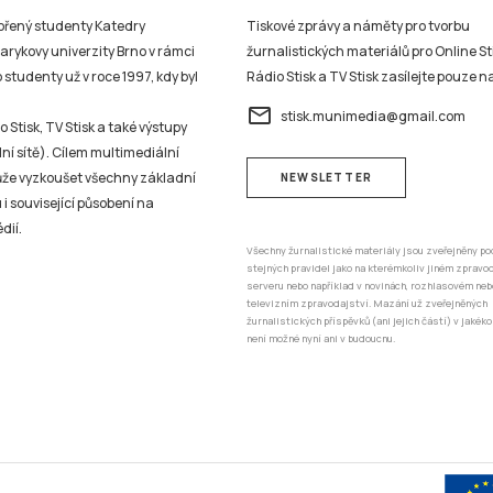
vořený studenty Katedry
Tiskové zprávy a náměty pro tvorbu
sarykovy univerzity Brno v rámci
žurnalistických materiálů pro Online St
studenty už v roce 1997, kdy byl
Rádio Stisk a TV Stisk zasílejte pouze n
email
stisk.munimedia@gmail.com
 Stisk, TV Stisk a také výstupy
ní sítě). Cílem multimediální
může vyzkoušet všechny základní
NEWSLETTER
 i související působení na
dií.
Všechny žurnalistické materiály jsou zveřejněny po
stejných pravidel jako na kterémkoliv jiném zprav
serveru nebo například v novinách, rozhlasovém neb
televizním zpravodajství. Mazání už zveřejněných
žurnalistických příspěvků (ani jejich částí) v jakéko
není možné nyní ani v budoucnu.