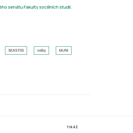
 senátu Fakulty sociílních studií.
SKAS FSS
volby
MUNI
TIRÁŽ