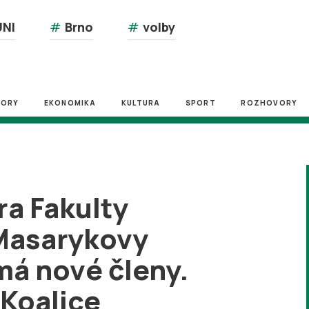
NI
#
Brno
#
volby
ZORY
EKONOMIKA
KULTURA
SPORT
ROZHOVORY
a Fakulty
 Masarykovy
má nové členy.
Koalice