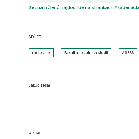
Seznam členů najdou lidé na stránkách Akademického
SDÍLET
rádio stisk
Fakulta sociálních studií
AS FSS
Jakub Tesař
O NÁS