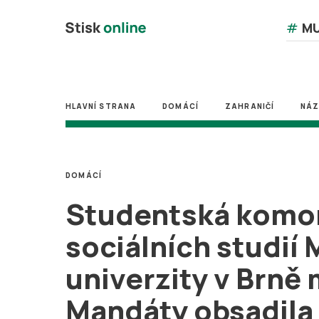
#
MU
HLAVNÍ STRANA
DOMÁCÍ
ZAHRANIČÍ
NÁ
DOMÁCÍ
Studentská komor
sociálních studií
univerzity v Brně 
Mandáty obsadila 