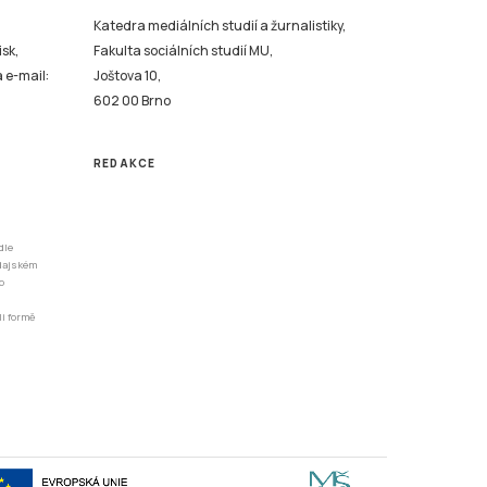
Katedra mediálních studií a žurnalistiky,
isk,
Fakulta sociálních studií MU,
a e-mail:
Joštova 10,
602 00 Brno
REDAKCE
dle
odajském
o
li formě