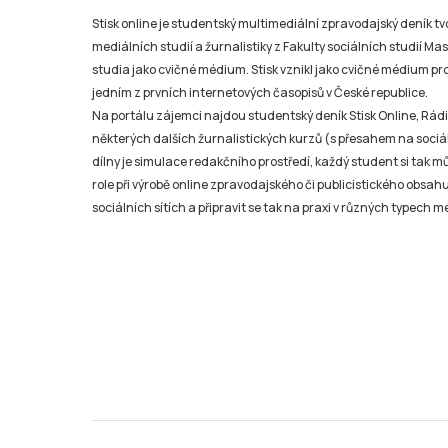
Stisk online je studentský multimediální zpravodajský deník t
mediálních studií a žurnalistiky z Fakulty sociálních studií Ma
studia jako cvičné médium. Stisk vznikl jako cvičné médium pro 
jedním z prvních internetových časopisů v České republice.
Na portálu zájemci najdou studentský deník Stisk Online, Rádio
některých dalších žurnalistických kurzů (s přesahem na sociál
dílny je simulace redakčního prostředí, každý student si tak 
role při výrobě online zpravodajského či publicistického obsahu
sociálních sítích a připravit se tak na praxi v různých typech mé