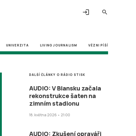
login
search
UNIVERZITA
LIVING JOURNALISM
VĚZNI PÍŠÍ
DALŠÍ ČLÁNKY O RÁDIO STISK
AUDIO: V Blansku začala
rekonstrukce šaten na
zimním stadionu
18. května 2026 • 21:00
AUDIO: Zkušení opraváři