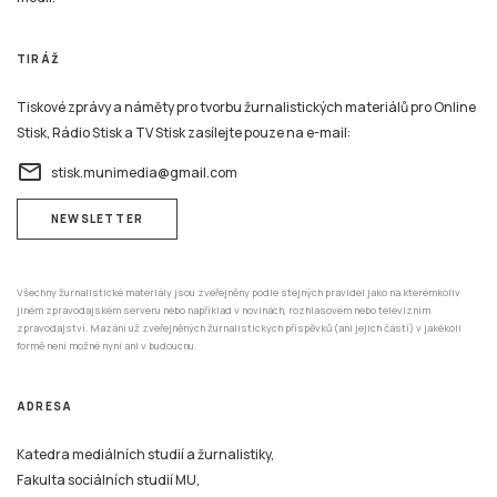
TIRÁŽ
Tiskové zprávy a náměty pro tvorbu žurnalistických materiálů pro Online
Stisk, Rádio Stisk a TV Stisk zasílejte pouze na e-mail:
email
stisk.munimedia@gmail.com
NEWSLETTER
Všechny žurnalistické materiály jsou zveřejněny podle stejných pravidel jako na kterémkoliv
jiném zpravodajském serveru nebo například v novinách, rozhlasovém nebo televizním
zpravodajství. Mazání už zveřejněných žurnalistických příspěvků (ani jejich částí) v jakékoli
formě není možné nyní ani v budoucnu.
ADRESA
Katedra mediálních studií a žurnalistiky,
Fakulta sociálních studií MU,