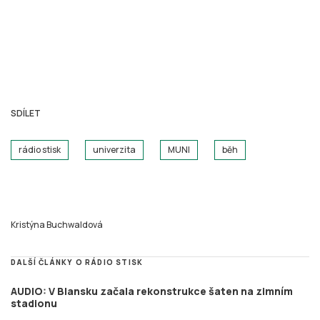
SDÍLET
rádio stisk
univerzita
MUNI
běh
Kristýna Buchwaldová
DALŠÍ ČLÁNKY O RÁDIO STISK
AUDIO: V Blansku začala rekonstrukce šaten na zimním
stadionu