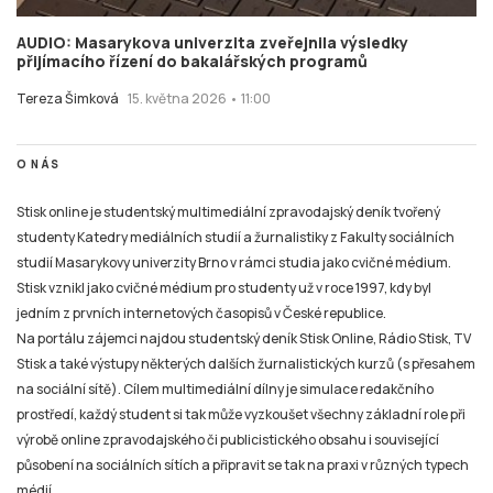
AUDIO: Masarykova univerzita zveřejnila výsledky
přijímacího řízení do bakalářských programů
Tereza Šimková
15. května 2026 • 11:00
O NÁS
Stisk online je studentský multimediální zpravodajský deník tvořený
studenty Katedry mediálních studií a žurnalistiky z Fakulty sociálních
studií Masarykovy univerzity Brno v rámci studia jako cvičné médium.
Stisk vznikl jako cvičné médium pro studenty už v roce 1997, kdy byl
jedním z prvních internetových časopisů v České republice.
Na portálu zájemci najdou studentský deník Stisk Online, Rádio Stisk, TV
Stisk a také výstupy některých dalších žurnalistických kurzů (s přesahem
na sociální sítě). Cílem multimediální dílny je simulace redakčního
prostředí, každý student si tak může vyzkoušet všechny základní role při
výrobě online zpravodajského či publicistického obsahu i související
působení na sociálních sítích a připravit se tak na praxi v různých typech
médií.