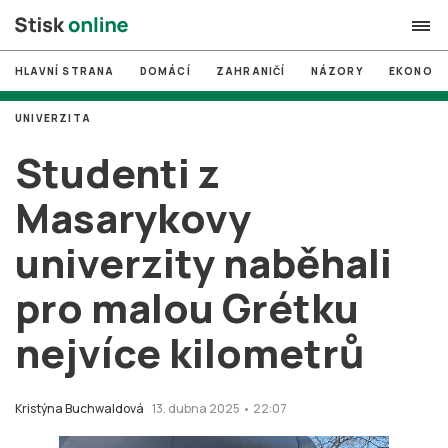
HLAVNÍ STRANA
DOMÁCÍ
ZAHRANIČÍ
NÁZORY
EKONOMI
search
UNIVERZITA
#
MUNI
Studenti z
#
Brno
Masarykovy
#
volby
univerzity naběhali
login
PŘIHLÁSIT SE
pro malou Grétku
Zapomněli jste heslo?
Založit nový účet
nejvíce kilometrů
Kristýna Buchwaldová
13. dubna 2025 • 22:07