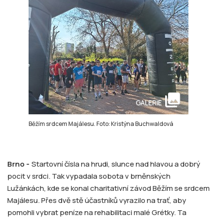
collections
GALERIE
Běžím srdcem Majálesu. Foto: Kristýna Buchwaldová
Brno -
Startovní čísla na hrudi, slunce nad hlavou a dobrý
pocit v srdci. Tak vypadala sobota v brněnských
Lužánkách, kde se konal charitativní závod Běžím se srdcem
Majálesu. Přes dvě stě účastníků vyrazilo na trať, aby
pomohli vybrat peníze na rehabilitaci malé Grétky. Ta