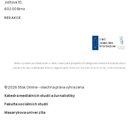
Joštova 10,
602 00 Brno
REDAKCE
Tento systém je financován v rámci realizace projektu Strategické investice Masarykovy
univerzity do vzdělávání SIMU+ registrační číslo CZ.02.2.67/0.0/0.0/16_016/0002416.
© 2026 Stisk.Online – všechna práva vyhrazena
Katedra mediálních studií a žurnalistiky
Fakulta sociálních studií
Masarykova univerzita