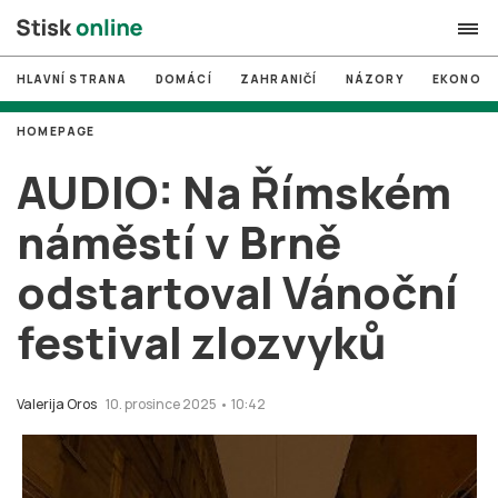
HLAVNÍ STRANA
DOMÁCÍ
ZAHRANIČÍ
NÁZORY
EKONOMI
search
HOMEPAGE
#
MUNI
AUDIO: Na Římském
#
Brno
náměstí v Brně
#
volby
odstartoval Vánoční
login
PŘIHLÁSIT SE
festival zlozvyků
Zapomněli jste heslo?
Založit nový účet
Valerija Oros
10. prosince 2025 • 10:42