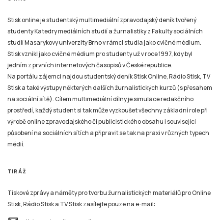
Stisk online je studentský multimediální zpravodajský deník tvořený
studenty Katedry mediálních studií a žurnalistiky z Fakulty sociálních
studií Masarykovy univerzity Brno v rámci studia jako cvičné médium.
Stisk vznikl jako cvičné médium pro studenty už v roce 1997, kdy byl
jedním z prvních internetových časopisů v České republice.
Na portálu zájemci najdou studentský deník Stisk Online, Rádio Stisk, TV
Stisk a také výstupy některých dalších žurnalistických kurzů (s přesahem
na sociální sítě). Cílem multimediální dílny je simulace redakčního
prostředí, každý student si tak může vyzkoušet všechny základní role při
výrobě online zpravodajského či publicistického obsahu i související
působení na sociálních sítích a připravit se tak na praxi v různých typech
médií.
TIRÁŽ
Tiskové zprávy a náměty pro tvorbu žurnalistických materiálů pro Online
Stisk, Rádio Stisk a TV Stisk zasílejte pouze na e-mail: