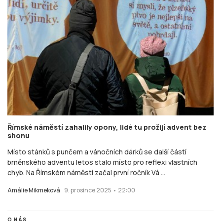
Římské náměstí zahalily opony, lidé tu prožijí advent bez
shonu
Místo stánků s punčem a vánočních dárků se další částí
brněnského adventu letos stalo místo pro reflexi vlastních
chyb. Na Římském náměstí začal první ročník Vá ...
Amálie Mikmeková
9. prosince 2025 • 22:00
O NÁS