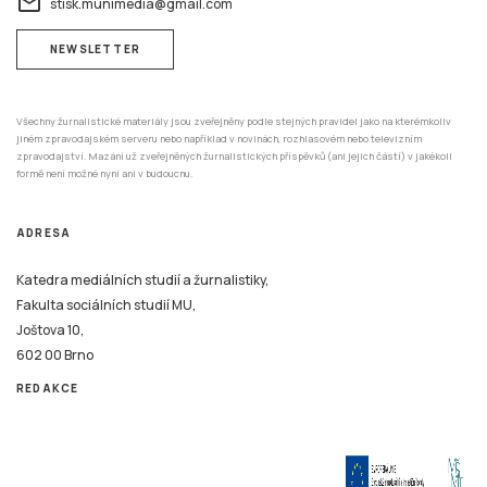
email
stisk.munimedia@gmail.com
NEWSLETTER
Všechny žurnalistické materiály jsou zveřejněny podle stejných pravidel jako na kterémkoliv
jiném zpravodajském serveru nebo například v novinách, rozhlasovém nebo televizním
zpravodajství. Mazání už zveřejněných žurnalistických příspěvků (ani jejich částí) v jakékoli
formě není možné nyní ani v budoucnu.
ADRESA
Katedra mediálních studií a žurnalistiky,
Fakulta sociálních studií MU,
Joštova 10,
602 00 Brno
REDAKCE