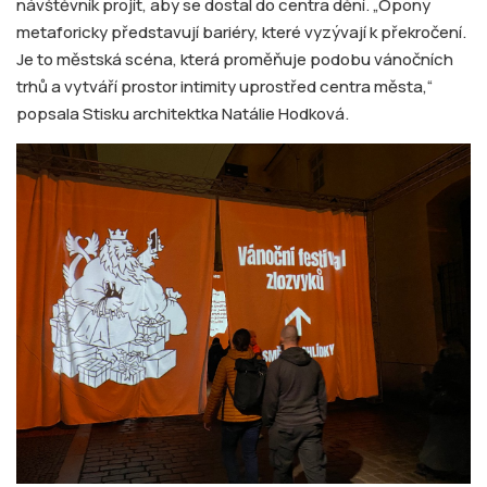
návštěvník projít, aby se dostal do centra dění. „Opony
metaforicky představují bariéry, které vyzývají k překročení.
Je to městská scéna, která proměňuje podobu vánočních
trhů a vytváří prostor intimity uprostřed centra města,“
popsala Stisku architektka Natálie Hodková.