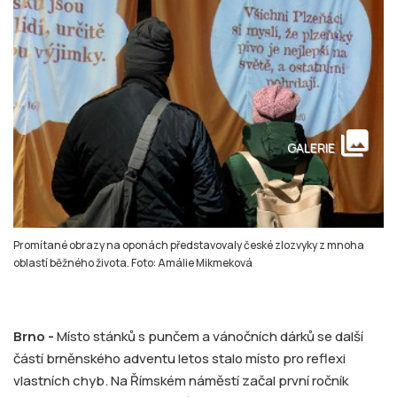
collections
GALERIE
Promítané obrazy na oponách představovaly české zlozvyky z mnoha
oblastí běžného života. Foto: Amálie Mikmeková
Brno -
Místo stánků s punčem a vánočních dárků se další
částí brněnského adventu letos stalo místo pro reflexi
vlastních chyb. Na Římském náměstí začal první ročník