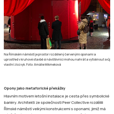
Na Římském náměstí je prostor rozdělený červenými oponami a
uprostřed v kruhové stavbě si návštěvníci mohou nahrát a vytisknout svůj
vlastní zlozvyk. Foto: Amálie Mikmeková
Opony jako metaforické překážky
Hlavním motivem letošní instalace je cesta přes symbolické
bariéry. Architekti ze společnosti Peer Collective rozdělili
Římské náměstí velkými konstrukcemi s oponami, jimiž má