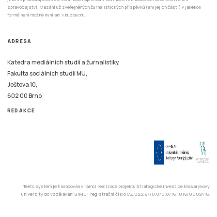
zpravodajství. Mazání už zveřejněných žurnalistických příspěvků (ani jejich částí) v jakékoli
formě není možné nyní ani v budoucnu.
ADRESA
Katedra mediálních studií a žurnalistiky,
Fakulta sociálních studií MU,
Joštova 10,
602 00 Brno
REDAKCE
Tento systém je financován v rámci realizace projektu Strategické investice Masarykovy
univerzity do vzdělávání SIMU+ registrační číslo CZ.02.2.67/0.0/0.0/16_016/0002416.