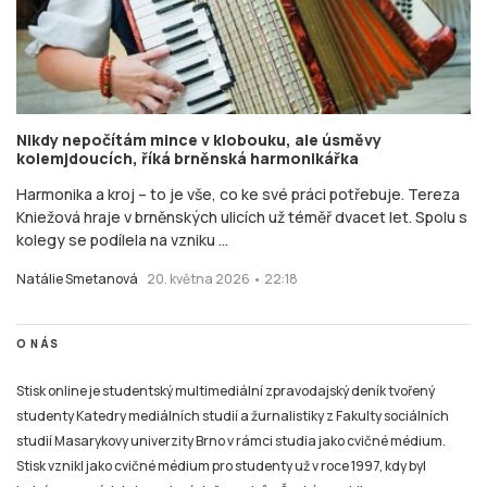
Nikdy nepočítám mince v klobouku, ale úsměvy
kolemjdoucích, říká brněnská harmonikářka
Harmonika a kroj – to je vše, co ke své práci potřebuje. Tereza
Kniežová hraje v brněnských ulicích už téměř dvacet let. Spolu s
kolegy se podílela na vzniku ...
Natálie Smetanová
20. května 2026 • 22:18
O NÁS
Stisk online je studentský multimediální zpravodajský deník tvořený
studenty Katedry mediálních studií a žurnalistiky z Fakulty sociálních
studií Masarykovy univerzity Brno v rámci studia jako cvičné médium.
Stisk vznikl jako cvičné médium pro studenty už v roce 1997, kdy byl