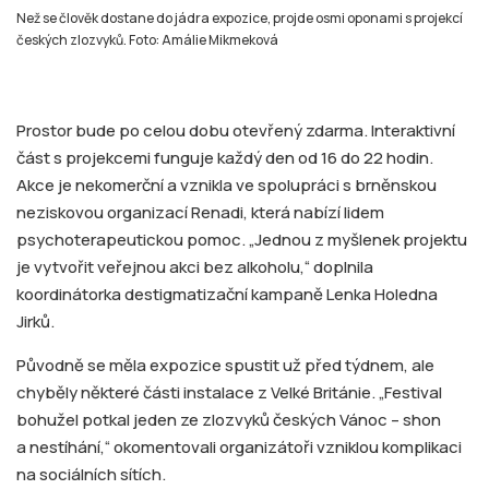
Než se člověk dostane do jádra expozice, projde osmi oponami s projekcí
českých zlozvyků. Foto: Amálie Mikmeková
Prostor bude po celou dobu otevřený zdarma. Interaktivní
část s projekcemi funguje každý den od 16 do 22 hodin.
Akce je nekomerční a vznikla ve spolupráci s brněnskou
neziskovou organizací Renadi, která nabízí lidem
psychoterapeutickou pomoc. „Jednou z myšlenek projektu
je vytvořit veřejnou akci bez alkoholu,“ doplnila
koordinátorka destigmatizační kampaně Lenka Holedna
Jirků.
Původně se měla expozice spustit už před týdnem, ale
chyběly některé části instalace z Velké Británie. „Festival
bohužel potkal jeden ze zlozvyků českých Vánoc – shon
a nestíhání,“ okomentovali organizátoři vzniklou komplikaci
na sociálních sítích.