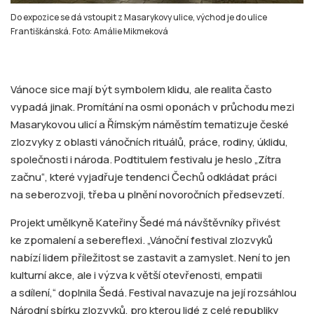
Do expozice se dá vstoupit z Masarykovy ulice, východ je do ulice
Františkánská. Foto: Amálie Mikmeková
Vánoce sice mají být symbolem klidu, ale realita často
vypadá jinak. Promítání na osmi oponách v průchodu mezi
Masarykovou ulicí a Římským náměstím tematizuje české
zlozvyky z oblasti vánočních rituálů, práce, rodiny, úklidu,
společnosti i národa. Podtitulem festivalu je heslo „Zítra
začnu“, které vyjadřuje tendenci Čechů odkládat práci
na seberozvoji, třeba u plnění novoročních předsevzetí.
Projekt umělkyně Kateřiny Šedé má návštěvníky přivést
ke zpomalení a sebereflexi. „Vánoční festival zlozvyků
nabízí lidem příležitost se zastavit a zamyslet. Není to jen
kulturní akce, ale i výzva k větší otevřenosti, empatii
a sdílení,“ doplnila Šedá. Festival navazuje na její rozsáhlou
Národní sbírku zlozvyků, pro kterou lidé z celé republiky