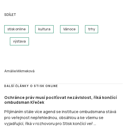
SDÍLET
stisk online
kultura
Vánoce
trhy
výstava
Amálie Mikmeková
DALŠÍ ČLÁNKY O STISK ONLINE
Ochránce práv musí pociťovat nezávislost, říká končící
ombudsman Křeček
Přijímáním stále více agend se instituce ombudsmana stává
pro veřejnost nepřehlednou, obsáhlou a ke všemu se
vyjadřující, říká v rozhovoru pro Stisk končící veř ...