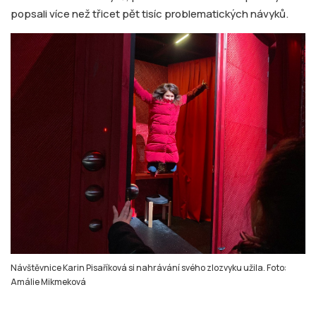
popsali více než třicet pět tisíc problematických návyků.
Návštěvnice Karin Pisaříková si nahrávání svého zlozvyku užila. Foto:
Amálie Mikmeková