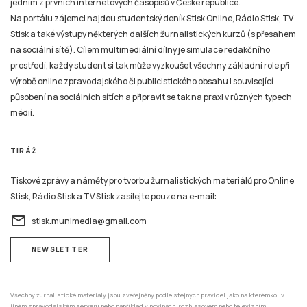
jedním z prvních internetových časopisů v České republice.
Na portálu zájemci najdou studentský deník Stisk Online, Rádio Stisk, TV
Stisk a také výstupy některých dalších žurnalistických kurzů (s přesahem
na sociální sítě). Cílem multimediální dílny je simulace redakčního
prostředí, každý student si tak může vyzkoušet všechny základní role při
výrobě online zpravodajského či publicistického obsahu i související
působení na sociálních sítích a připravit se tak na praxi v různých typech
médií.
TIRÁŽ
Tiskové zprávy a náměty pro tvorbu žurnalistických materiálů pro Online
Stisk, Rádio Stisk a TV Stisk zasílejte pouze na e-mail:
email
stisk.munimedia@gmail.com
NEWSLETTER
Všechny žurnalistické materiály jsou zveřejněny podle stejných pravidel jako na kterémkoliv
jiném zpravodajském serveru nebo například v novinách, rozhlasovém nebo televizním