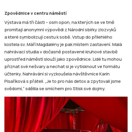
Zpovědnice v centru náměstí
Výstava má tři části – osm opon, na kterých se ve tmě
promítají anonymní výpovědi z Národní sbírky zlozvyků
a které symbolizují cestu k sobě. Vstup do přilehlého
kostela sv. Máří Magdalény je pak místem zastavení. Malá
nahrávací studia v dočasně postavené kruhové stavbě
uprostřed náměstí slouží jako zpovědnice. Lidé tu mohou
přiznat své nešvary a nechat si je vytisknout ve formátu
účtenky. Nahrávání si vyzkoušela návštěvnice Karin
Pisaříková s přáteli. „Je to pro nás detox a zpytovali jsme
svědomí,“ sdělila se smíchem pro Stisk své dojmy.