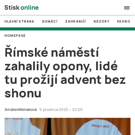
HLAVNÍ STRANA
DOMÁCÍ
ZAHRANIČÍ
NÁZORY
EKONOMI
search
HOMEPAGE
#
MUNI
Římské náměstí
#
Brno
zahalily opony, lidé
#
volby
tu prožijí advent bez
login
PŘIHLÁSIT SE
shonu
Zapomněli jste heslo?
Založit nový účet
Amálie Mikmeková
9. prosince 2025 • 22:00