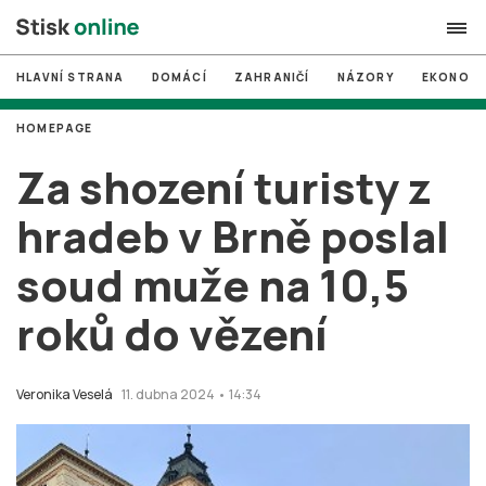
HLAVNÍ STRANA
DOMÁCÍ
ZAHRANIČÍ
NÁZORY
EKONOMI
search
HOMEPAGE
#
MUNI
Za shození turisty z
#
Brno
hradeb v Brně poslal
#
volby
soud muže na 10,5
login
PŘIHLÁSIT SE
roků do vězení
Zapomněli jste heslo?
Založit nový účet
Veronika Veselá
11. dubna 2024 • 14:34