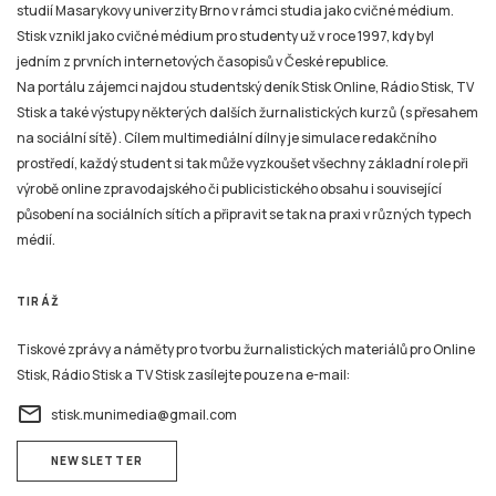
studií Masarykovy univerzity Brno v rámci studia jako cvičné médium.
Stisk vznikl jako cvičné médium pro studenty už v roce 1997, kdy byl
jedním z prvních internetových časopisů v České republice.
Na portálu zájemci najdou studentský deník Stisk Online, Rádio Stisk, TV
Stisk a také výstupy některých dalších žurnalistických kurzů (s přesahem
na sociální sítě). Cílem multimediální dílny je simulace redakčního
prostředí, každý student si tak může vyzkoušet všechny základní role při
výrobě online zpravodajského či publicistického obsahu i související
působení na sociálních sítích a připravit se tak na praxi v různých typech
médií.
TIRÁŽ
Tiskové zprávy a náměty pro tvorbu žurnalistických materiálů pro Online
Stisk, Rádio Stisk a TV Stisk zasílejte pouze na e-mail:
email
stisk.munimedia@gmail.com
NEWSLETTER