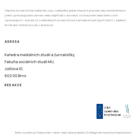
Všechny žurnalistické materiály jsou zveřejněny podle stejných pravidel jako na kterémkoliv
jiném zpravodajském serveru nebo například v novinách, rozhlasovém nebo televizním
zpravodajství. Mazání už zveřejněných žurnalistických příspěvků (ani jejich částí) v jakékoli
formě není možné nyní ani v budoucnu.
ADRESA
Katedra mediálních studií a žurnalistiky,
Fakulta sociálních studií MU,
Joštova 10,
602 00 Brno
REDAKCE
Tento systém je financován v rámci realizace projektu Strategické investice Masarykovy