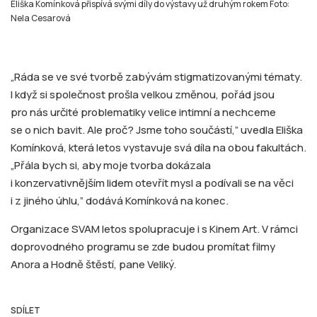
Eliška Komínková přispívá svými díly do výstavy už druhým rokem Foto:
Nela Cesarová
„Ráda se ve své tvorbě zabývám stigmatizovanými tématy.
I když si společnost prošla velkou změnou, pořád jsou
pro nás určité problematiky velice intimní a nechceme
se o nich bavit. Ale proč? Jsme toho součástí,” uvedla Eliška
Komínková, která letos vystavuje svá díla na obou fakultách.
„Přála bych si, aby moje tvorba dokázala
i konzervativnějším lidem otevřít mysl a podívali se na věci
i z jiného úhlu,” dodává Komínková na konec.
Organizace SVAM letos spolupracuje i s Kinem Art. V rámci
doprovodného programu se zde budou promítat filmy
Anora a Hodně štěstí, pane Veliký.
SDÍLET