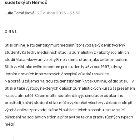
sudetských Němců
Julie Tomášková
27. dubna 2026 • 23:30
O NÁS
Stisk online je studentský multimediální zpravodajský deník tvořený
studenty Katedry mediálních studií a žurnalistiky z Fakulty sociálních
studií Masarykovy univerzity Brno v rámci studia jako cvičné médium.
Stisk vznikl jako cvičné médium pro studenty už v roce 1997, kdy byl
jedním z prvních internetových časopisů v České republice.
Na portálu zájemci najdou studentský deník Stisk Online, Rádio Stisk, TV
Stisk a také výstupy některých dalších žurnalistických kurzů (s přesahem
na sociální sítě). Cílem multimediální dílny je simulace redakčního
prostředí, každý student si tak může vyzkoušet všechny základní role při
výrobě online zpravodajského či publicistického obsahu i související
působení na sociálních sítích a připravit se tak na praxi v různých typech
médií.