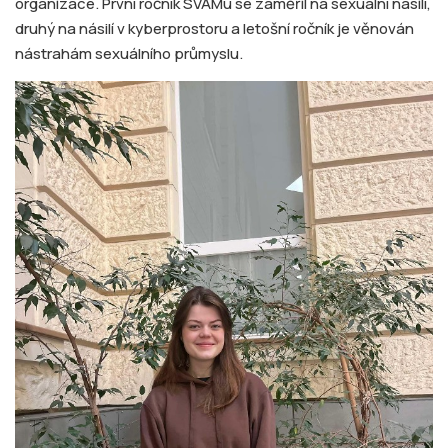
organizace. První ročník SVAMu se zaměřil na sexuální násilí,
druhý na násilí v kyberprostoru a letošní ročník je věnován
nástrahám sexuálního průmyslu.