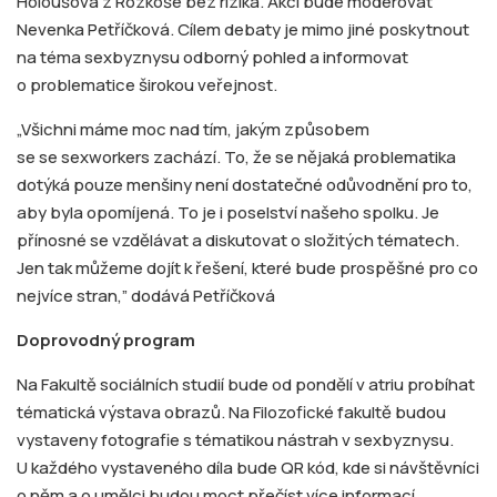
Holoušová z Rozkoše bez rizika. Akci bude moderovat
Nevenka Petříčková. Cílem debaty je mimo jiné poskytnout
na téma sexbyznysu odborný pohled a informovat
o problematice širokou veřejnost.
„Všichni máme moc nad tím, jakým způsobem
se se sexworkers zachází. To, že se nějaká problematika
dotýká pouze menšiny není dostatečné odůvodnění pro to,
aby byla opomíjená. To je i poselství našeho spolku. Je
přínosné se vzdělávat a diskutovat o složitých tématech.
Jen tak můžeme dojít k řešení, které bude prospěšné pro co
nejvíce stran,” dodává Petříčková
Doprovodný program
Na Fakultě sociálních studií bude od pondělí v atriu probíhat
tématická výstava obrazů. Na Filozofické fakultě budou
vystaveny fotografie s tématikou nástrah v sexbyznysu.
U každého vystaveného díla bude QR kód, kde si návštěvníci
o něm a o umělci budou moct přečíst více informací.