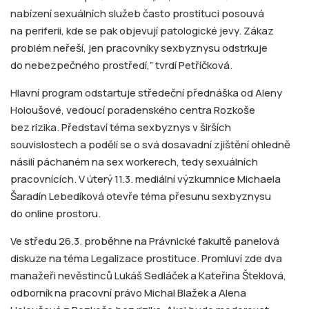
nabízení sexuálních služeb často prostituci posouvá
na periferii, kde se pak objevují patologické jevy. Zákaz
problém neřeší, jen pracovníky sexbyznysu odstrkuje
do nebezpečného prostředí,” tvrdí Petříčková.
Hlavní program odstartuje středeční přednáška od Aleny
Holoušové, vedoucí poradenského centra Rozkoše
bez rizika. Představí téma sexbyznys v širších
souvislostech a podělí se o svá dosavadní zjištění ohledně
násilí páchaném na sex workerech, tedy sexuálních
pracovnících. V úterý 11.3. mediální výzkumnice Michaela
Šaradín Lebedíková otevře téma přesunu sexbyznysu
do online prostoru.
Ve středu 26.3. proběhne na Právnické fakultě panelová
diskuze na téma Legalizace prostituce. Promluví zde dva
manažeři nevěstinců Lukáš Sedláček a Kateřina Šteklová,
odborník na pracovní právo Michal Blažek a Alena