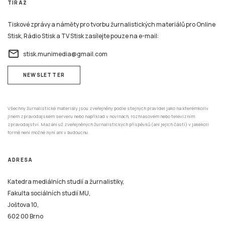
TIRÁŽ
Tiskové zprávy a náměty pro tvorbu žurnalistických materiálů pro Online
Stisk, Rádio Stisk a TV Stisk zasílejte pouze na e-mail:
email
stisk.munimedia@gmail.com
NEWSLETTER
Všechny žurnalistické materiály jsou zveřejněny podle stejných pravidel jako na kterémkoliv
jiném zpravodajském serveru nebo například v novinách, rozhlasovém nebo televizním
zpravodajství. Mazání už zveřejněných žurnalistických příspěvků (ani jejich částí) v jakékoli
formě není možné nyní ani v budoucnu.
ADRESA
Katedra mediálních studií a žurnalistiky,
Fakulta sociálních studií MU,
Joštova 10,
602 00 Brno