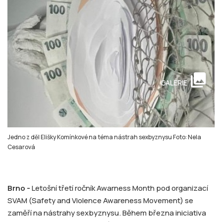
collections
GALERIE
Jedno z děl Elišky Komínkové na téma nástrah sexbyznysu Foto: Nela
Cesarová
Brno -
Letošní třetí ročník Awarness Month pod organizací
SVAM (Safety and Violence Awareness Movement) se
zaměří na nástrahy sexbyznysu. Během března iniciativa