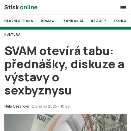
HLAVNÍ STRANA
DOMÁCÍ
ZAHRANIČÍ
NÁZORY
EKONOMI
search
KULTURA
#
MUNI
SVAM otevírá tabu:
#
Brno
přednášky, diskuze a
#
volby
výstavy o
login
PŘIHLÁSIT SE
sexbyznysu
Zapomněli jste heslo?
Založit nový účet
Nela Cesarová
2. března 2025 • 10:26