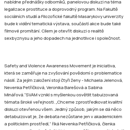
nabídne přednášky odborníků, panelovou diskuzi na téma
legalizace prostituce a doprovodný program. Na Fakultě
sociálních studií a Filozofické fakultě Masarykovy univerzity
bude k vidění tematická výstava, součástí akce bude také
filmové promítání. Cílem je otevřít diskuzi o realitě
sexbyznysu a jeho dopadech na jednotlivce i společnost.
Safety and Violence Awareness Movement je iniciativa,
která se zaměřuje na zvyšování povědomí o problematice
násilí. Za jejím založení stojí čtyři ženy - Michaela Jelenová,
Nevenka Petříčková, Veronika Barešová a Sabina
Minářová.“SVAM vznikl s myšlenkou osvětlit tabuizovaná
témata široké veřejnosti. „Chceme zprostředkovat kvalitní
diskuzi otevřenou všem. Jediný způsob, jakým se dá něco
detabuizovat je, že debata nezůstane jen v akademickém
a politickém prostředí,” říká Nevenka Petříčková, členka