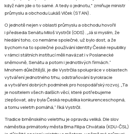
když nám jde o to samé. A tedy o jednotu," zmiňuje ministr
průmyslu a obchodu Lukáš Vlček (STAN).
O jednotě nejen v oblasti průmyslu a obchodu hovořil
i předseda Senátu Miloš Vystrčil (ODS). „Já si myslím, že
hledání toho, co nemáme společné, už bylo dost, a že
bychom na to společné používání identity České republiky
v rámci státních institucí měli navázat i v Poslanecké
sněmovně, Senátu a potom i jednotlivých firmách.“
Mnohem důležitější, je dle Vystrčila spolupráce v oblastech
vytváření jednotného trhu, odstraňování byrokracie
a vytváření dobrých podmínek pro hospodářský rozvoj. „Ta
je nositelem všech dalších věcí, které potřebujeme
zlepšovat, aby byla Česká republika konkurenceschopná,
a tomu veletrh pomáhá,“ říká Vystrčil.
Tradice brněnského veletrhu je opravdu veliká. Dle slov
náměstka primátorky města Brna Filipa Chvátala (KDU-ČSL)