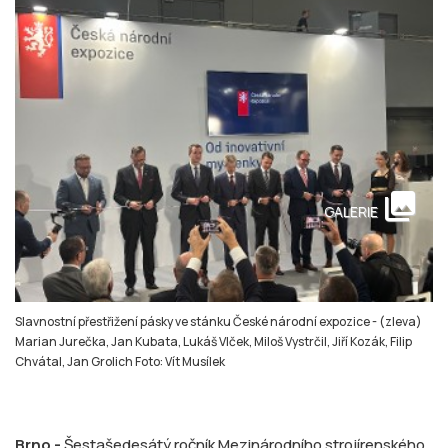
collections
GALERIE
Slavnostní přestřižení pásky ve stánku České národní expozice - (zleva)
Marian Jurečka, Jan Kubata, Lukáš Vlček, Miloš Vystrčil, Jiří Kozák, Filip
Chvátal, Jan Grolich Foto: Vít Musílek
Brno -
Šestašedesátý ročník Mezinárodního strojírenského