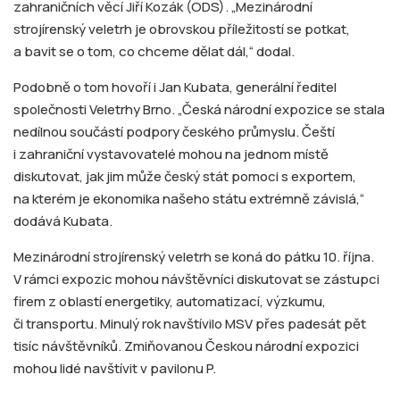
zahraničních věcí Jiří Kozák (ODS). „Mezinárodní
strojírenský veletrh je obrovskou příležitostí se potkat,
a bavit se o tom, co chceme dělat dál,“ dodal.
Podobně o tom hovoří i Jan Kubata, generální ředitel
společnosti Veletrhy Brno. „Česká národní expozice se stala
nedílnou součástí podpory českého průmyslu. Čeští
i zahraniční vystavovatelé mohou na jednom místě
diskutovat, jak jim může český stát pomoci s exportem,
na kterém je ekonomika našeho státu extrémně závislá,“
dodává Kubata.
Mezinárodní strojírenský veletrh se koná do pátku 10. října.
V rámci expozic mohou návštěvníci diskutovat se zástupci
firem z oblastí energetiky, automatizací, výzkumu,
či transportu. Minulý rok navštívilo MSV přes padesát pět
tisíc návštěvníků. Zmiňovanou Českou národní expozici
mohou lidé navštívit v pavilonu P.