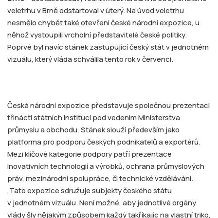
veletrhu v Brně odstartoval v úterý. Na úvod veletrhu
nesmělo chybět také otevření české národní expozice, u
něhož vystoupili vrcholní představitelé české politiky.
Poprvé byl navíc stánek zastupující český stát v jednotném
vizuálu, který vláda schválila tento rok v červenci.
Česká národní expozice představuje společnou prezentaci
třinácti státních institucí pod vedením Ministerstva
průmyslu a obchodu. Stánek slouží především jako
platforma pro podporu českých podnikatelů a exportérů.
Mezi klíčové kategorie podpory patří prezentace
inovativních technologií a výrobků, ochrana průmyslových
práv, mezinárodní spolupráce, či technické vzdělávání.
„Tato expozice sdružuje subjekty českého státu
v jednotném vizuálu. Není možné, aby jednotlivé orgány
vlády šly nějakým způsobem každý takříkajíc na vlastní triko,