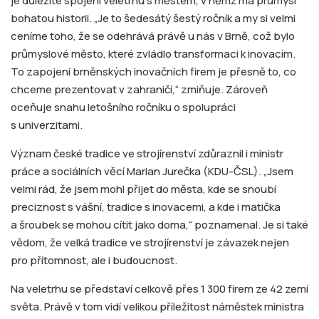
je důležité spojení veletrhu s městem, v němž má průmysl
bohatou historii. „Je to šedesátý šestý ročník a my si velmi
ceníme toho, že se odehrává právě u nás v Brně, což bylo
průmyslové město, které zvládlo transformaci k inovacím.
To zapojení brněnských inovačních firem je přesně to, co
chceme prezentovat v zahraničí,“ zmiňuje. Zároveň
oceňuje snahu letošního ročníku o spolupráci
s univerzitami.
Význam české tradice ve strojírenství zdůraznil i ministr
práce a sociálních věcí Marian Jurečka (KDU-ČSL). „Jsem
velmi rád, že jsem mohl přijet do města, kde se snoubí
preciznost s vášní, tradice s inovacemi, a kde i matička
a šroubek se mohou cítit jako doma,“ poznamenal. Je si také
vědom, že velká tradice ve strojírenství je závazek nejen
pro přítomnost, ale i budoucnost.
Na veletrhu se představí celkově přes 1 300 firem ze 42 zemí
světa. Právě v tom vidí velikou příležitost náměstek ministra