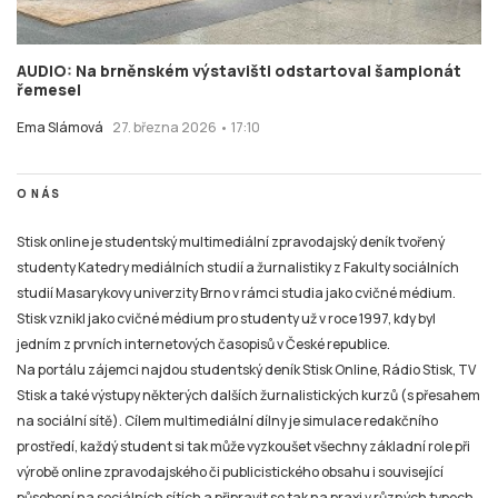
AUDIO: Na brněnském výstavišti odstartoval šampionát
řemesel
Ema Slámová
27. března 2026 • 17:10
O NÁS
Stisk online je studentský multimediální zpravodajský deník tvořený
studenty Katedry mediálních studií a žurnalistiky z Fakulty sociálních
studií Masarykovy univerzity Brno v rámci studia jako cvičné médium.
Stisk vznikl jako cvičné médium pro studenty už v roce 1997, kdy byl
jedním z prvních internetových časopisů v České republice.
Na portálu zájemci najdou studentský deník Stisk Online, Rádio Stisk, TV
Stisk a také výstupy některých dalších žurnalistických kurzů (s přesahem
na sociální sítě). Cílem multimediální dílny je simulace redakčního
prostředí, každý student si tak může vyzkoušet všechny základní role při
výrobě online zpravodajského či publicistického obsahu i související
působení na sociálních sítích a připravit se tak na praxi v různých typech