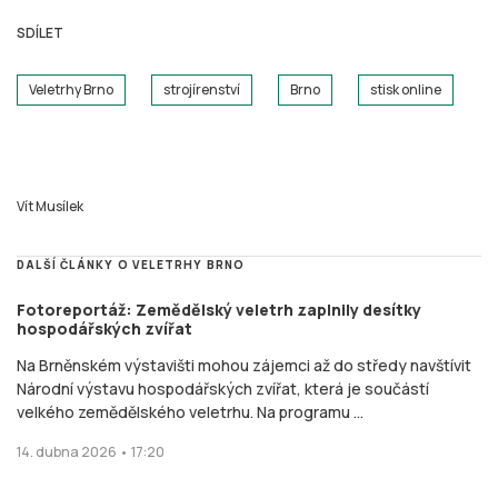
SDÍLET
Veletrhy Brno
strojírenství
Brno
stisk online
Vít Musílek
DALŠÍ ČLÁNKY O VELETRHY BRNO
Fotoreportáž: Zemědělský veletrh zaplnily desítky
hospodářských zvířat
Na Brněnském výstavišti mohou zájemci až do středy navštívit
Národní výstavu hospodářských zvířat, která je součástí
velkého zemědělského veletrhu. Na programu ...
14. dubna 2026 • 17:20