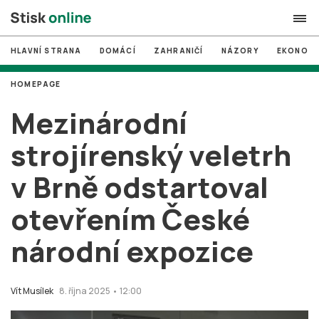
HLAVNÍ STRANA
DOMÁCÍ
ZAHRANIČÍ
NÁZORY
EKONOMI
search
HOMEPAGE
#
MUNI
Mezinárodní
#
Brno
strojírenský veletrh
#
volby
v Brně odstartoval
login
PŘIHLÁSIT SE
otevřením České
Zapomněli jste heslo?
Založit nový účet
národní expozice
Vít Musílek
8. října 2025 • 12:00