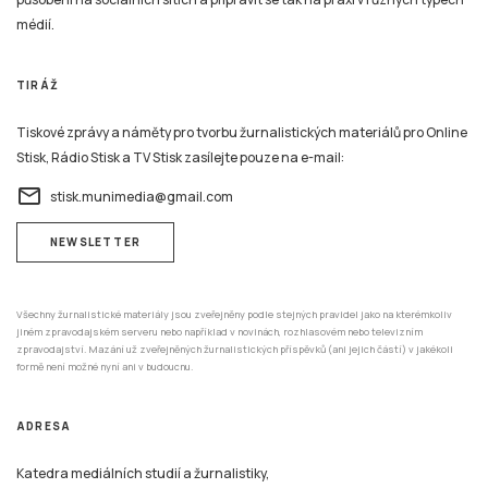
médií.
TIRÁŽ
Tiskové zprávy a náměty pro tvorbu žurnalistických materiálů pro Online
Stisk, Rádio Stisk a TV Stisk zasílejte pouze na e-mail:
email
stisk.munimedia@gmail.com
NEWSLETTER
Všechny žurnalistické materiály jsou zveřejněny podle stejných pravidel jako na kterémkoliv
jiném zpravodajském serveru nebo například v novinách, rozhlasovém nebo televizním
zpravodajství. Mazání už zveřejněných žurnalistických příspěvků (ani jejich částí) v jakékoli
formě není možné nyní ani v budoucnu.
ADRESA
Katedra mediálních studií a žurnalistiky,