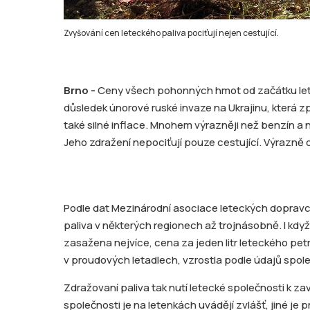
Zvyšování cen leteckého paliva pociťují nejen cestující.
Brno -
Ceny všech pohonných hmot od začátku leto
důsledek únorové ruské invaze na Ukrajinu, která zp
také silné inflace. Mnohem výrazněji než benzín a n
Jeho zdražení nepociťují pouze cestující. Výrazně o
Podle dat Mezinárodní asociace leteckých dopravc
paliva v některých regionech až trojnásobně. I kdy
zasažena nejvíce, cena za jeden litr leteckého petr
v proudových letadlech, vzrostla podle údajů spo
Zdražovaní paliva tak nutí letecké společnosti k za
společnosti je na letenkách uvádějí zvlášť, jiné je