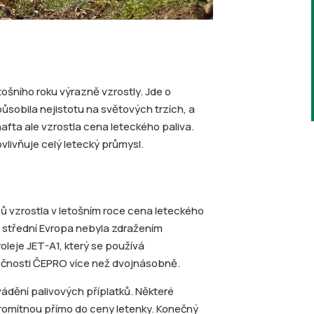
šního roku výrazně vzrostly. Jde o
ůsobila nejistotu na světových trzích, a
afta ale vzrostla cena leteckého paliva.
vlivňuje celý letecký průmysl.
ů vzrostla v letošním roce cena leteckého
ž střední Evropa nebyla zdražením
oleje JET-A1, který se používá
lečnosti ČEPRO více než dvojnásobně.
vádění palivových příplatků. Některé
 promítnou přímo do ceny letenky. Konečný