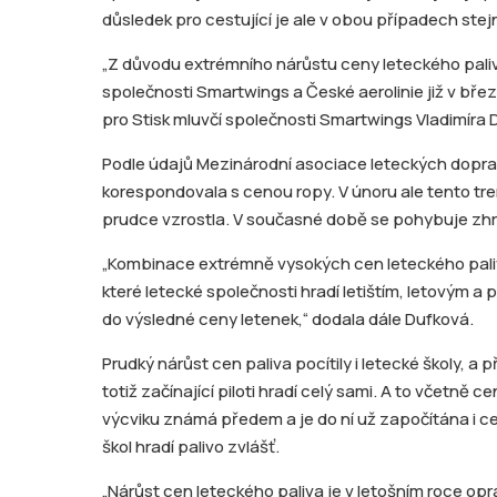
důsledek pro cestující je ale v obou případech stej
„Z důvodu extrémního nárůstu ceny leteckého paliv
společnosti Smartwings a České aerolinie již v břez
pro Stisk mluvčí společnosti Smartwings Vladimíra 
Podle údajů Mezinárodní asociace leteckých dopr
korespondovala s cenou ropy. V únoru ale tento tre
prudce vzrostla. V současné době se pohybuje zhr
„Kombinace extrémně vysokých cen leteckého paliv
které letecké společnosti hradí letištím, letovým 
do výsledné ceny letenek,“ dodala dále Dufková.
Prudký nárůst cen paliva pocítily i letecké školy, a 
totiž začínající piloti hradí celý sami. A to včetně c
výcviku známá předem a je do ní už započítána i cen
škol hradí palivo zvlášť.
„Nárůst cen leteckého paliva je v letošním roce opr