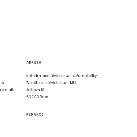
ADRESA
Katedra mediálních studií a žurnalistiky,
isk,
Fakulta sociálních studií MU,
a e-mail:
Joštova 10,
602 00 Brno
REDAKCE