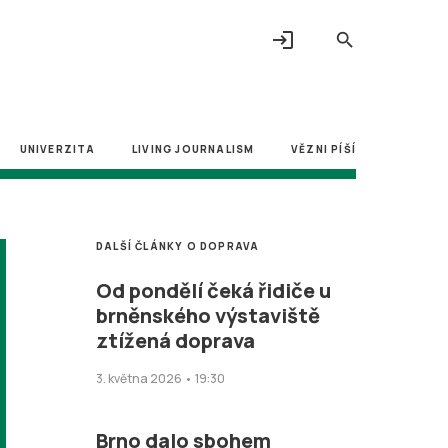
login
search
UNIVERZITA
LIVING JOURNALISM
VĚZNI PÍŠÍ
DALŠÍ ČLÁNKY O DOPRAVA
Od pondělí čeká řidiče u
brněnského výstaviště
ztížená doprava
3. května 2026 • 19:30
Brno dalo sbohem