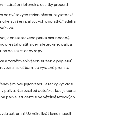
ný – zdražení letenek o desítky procent.
a na světových trzích přistoupily letecké
nu ke zvýšení palivových příplatků,“ sdělila
Dufková.
avců cena leteckého paliva dlouhodobě
nd přestal platit a cena leteckého paliva
uba na 170 % ceny ropy.
a a zdražování všech služeb a poplatků,
a provozním službám, se výrazně promítá
především pak jejich žáci. Letecký výcvik si
eny paliva. Na rozdíl od autoškol, kde je cena
a paliva, studenti si ve většině leteckých
avdu extrémní. Už několikrát jsme museli