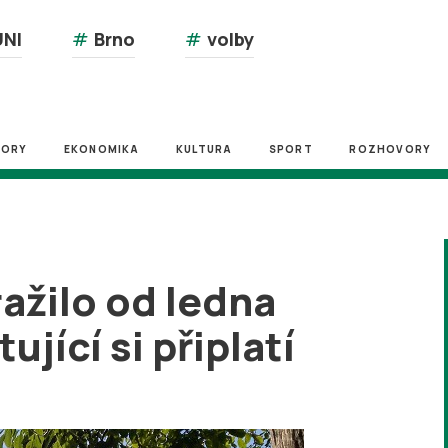
NI
#
Brno
#
volby
ZORY
EKONOMIKA
KULTURA
SPORT
ROZHOVORY
ažilo od ledna
jící si připlatí