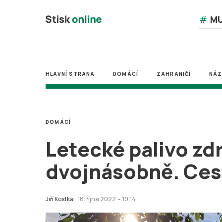
#
MU
HLAVNÍ STRANA
DOMÁCÍ
ZAHRANIČÍ
NÁ
DOMÁCÍ
Letecké palivo zdr
dvojnásobně. Cestu
Jiří Kostka
18. října 2022 • 19:14