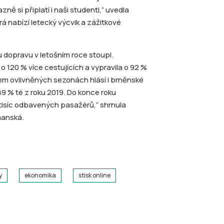
 si připlatí i naši studenti,“ uvedla
á nabízí letecký výcvik a zážitkové
u dopravu v letošním roce stoupl.
o 120 % více cestujících a vypravila o 92 %
idem ovlivněných sezonách hlásí i brněnské
 89 % té z roku 2019. Do konce roku
isíc odbavených pasažérů,“ shrnula
manská.
y
ekonomika
stisk online