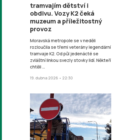
tramvajím dětství i
obdivu. Vozy K2 čeká
muzeum a příležitostný
provoz
Moravská metropole se v neděli
rozloučila se třemi veterány legendární
tramvaje K2. Od půl jedenácté se
zvláštní linkou svezly stovky lidí. Někteří
chtěli ...
19. dubna 2026 • 22:30