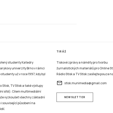
TIRÁŽ
vořený studenty Katedry
Tiskové zprávy a náměty pro tvorbu
sarykovy univerzity Brno v rámci
žurnalistických materiálů pro Online St
studenty už v roce 1997, kdy byl
Rádio Stisk a TV Stisk zasílejte pouze n
email
stisk.munimedia@gmail.com
 Stisk, TV Stisk a také výstupy
ní sítě). Cílem multimediální
může vyzkoušet všechny základní
NEWSLETTER
 i související působení na
dií.