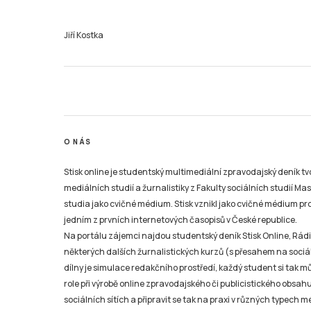
Jiří Kostka
O NÁS
Stisk online je studentský multimediální zpravodajský deník t
mediálních studií a žurnalistiky z Fakulty sociálních studií Ma
studia jako cvičné médium. Stisk vznikl jako cvičné médium pro 
jedním z prvních internetových časopisů v České republice.
Na portálu zájemci najdou studentský deník Stisk Online, Rádio
některých dalších žurnalistických kurzů (s přesahem na sociál
dílny je simulace redakčního prostředí, každý student si tak 
role při výrobě online zpravodajského či publicistického obsahu
sociálních sítích a připravit se tak na praxi v různých typech mé