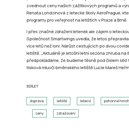
zvednout ceny našich zážitkových programů a výrazně
Renata Londzinová z letecké školy AeroPrague, kter
programy pro veřejnost na letištích v Praze a Brně.
I přes značné zdražení letenek ale zájem o letecko
Společnost Smartwings uvedla, že letos přepravila 
více letů než loni. Nárůst cestujících po dvou cov
letiště. „Aktuálně je letošní letní sezóna zhruba na
předpokládáme, že budeme těsně pod číslem 460 t
tisková mluvčí brněnského letiště Lucie Mareš Heř
SDÍLET
doprava
letiště
letecví
pohonné hmot
ceny
zdražování