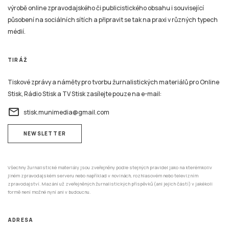
výrobě online zpravodajského či publicistického obsahu i související
působení na sociálních sítích a připravit se tak na praxi v různých typech
médií.
TIRÁŽ
Tiskové zprávy a náměty pro tvorbu žurnalistických materiálů pro Online
Stisk, Rádio Stisk a TV Stisk zasílejte pouze na e-mail:
email
stisk.munimedia@gmail.com
NEWSLETTER
Všechny žurnalistické materiály jsou zveřejněny podle stejných pravidel jako na kterémkoliv
jiném zpravodajském serveru nebo například v novinách, rozhlasovém nebo televizním
zpravodajství. Mazání už zveřejněných žurnalistických příspěvků (ani jejich částí) v jakékoli
formě není možné nyní ani v budoucnu.
ADRESA