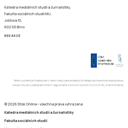
Katedra mediálních studií a žurnalistiky,
Fakulta sociálních studií MU,
Joštova 10,
602 00 Brno
REDAKCE
Tento systém je financován v rámci realizace projektu Strategické investice Masarykovy
univerzity do vzdělávání SIMU+ registrační číslo CZ.02.2.67/0.0/0.0/16_016/0002416.
© 2026 Stisk.Online – všechna práva vyhrazena
Katedra mediálních studií a žurnalistiky
Fakulta sociálních studií