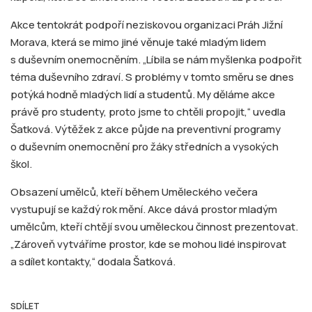
Akce tentokrát podpoří neziskovou organizaci Práh Jižní
Morava, která se mimo jiné věnuje také mladým lidem
s duševním onemocněním. „Líbila se nám myšlenka podpořit
téma duševního zdraví. S problémy v tomto směru se dnes
potýká hodně mladých lidí a studentů. My děláme akce
právě pro studenty, proto jsme to chtěli propojit,“ uvedla
Šatková. Výtěžek z akce půjde na preventivní programy
o duševním onemocnění pro žáky středních a vysokých
škol.
Obsazení umělců, kteří během Uměleckého večera
vystupují se každý rok mění. Akce dává prostor mladým
umělcům, kteří chtějí svou uměleckou činnost prezentovat.
„Zároveň vytváříme prostor, kde se mohou lidé inspirovat
a sdílet kontakty,“ dodala Šatková.
SDÍLET