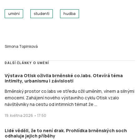
umění
studenti
hudba
Simona Topinková
DALŠÍ ČLÁNKY O UMĚNÍ
Výstava Otisk oživila brněnské co.labs. Otevírá téma
intimity, urbanismu i závislosti
Brněnský prostor co.labs ve středu ožil uměním, vínem a silnými
emocemi. Zahájení nového výstavního cyklu Otisk vzalo
návštěvníky na cestu od intimních témat že ...
19. května 2026 • 17:50
Lidé věděli, že to není drak. Prohlídka brněnských soch
odhaluje jejich příběhy