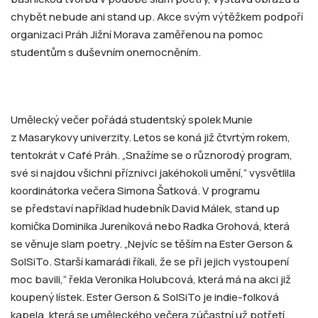
chybět nebude ani stand up. Akce svým výtěžkem podpoří
organizaci Práh Jižní Morava zaměřenou na pomoc
studentům s duševním onemocněním.
Umělecký večer pořádá studentský spolek Munie
z Masarykovy univerzity. Letos se koná již čtvrtým rokem,
tentokrát v Café Práh. „Snažíme se o různorodý program,
své si najdou všichni příznivci jakéhokoli umění,“ vysvětlila
koordinátorka večera Simona Šatková. V programu
se představí například hudebník David Málek, stand up
komička Dominika Jureníková nebo Radka Grohová, která
se věnuje slam poetry. „Nejvíc se těším na Ester Gerson &
SolSiTo. Starší kamarádi říkali, že se při jejich vystoupení
moc bavili,“ řekla Veronika Holubcová, která má na akci již
koupený lístek. Ester Gerson & SolSiTo je indie-folková
kapela, která se uměleckého večera zúčastní už potřetí.