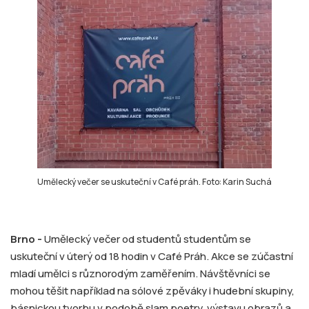
Umělecký večer se uskuteční v Café práh. Foto: Karin Suchá
Brno -
Umělecký večer od studentů studentům se
uskuteční v úterý od 18 hodin v Café Práh. Akce se zúčastní
mladí umělci s různorodým zaměřením. Návštěvníci se
mohou těšit například na sólové zpěváky i hudební skupiny,
básnickou tvorbu v podobě slam poetry, výstavu obrazů a