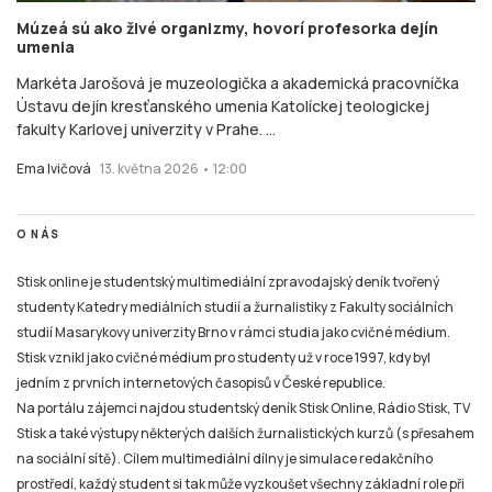
Múzeá sú ako živé organizmy, hovorí profesorka dejín
umenia
Markéta Jarošová je muzeologička a akademická pracovníčka
Ústavu dejín kresťanského umenia Katolíckej teologickej
fakulty Karlovej univerzity v Prahe. ...
Ema Ivičová
13. května 2026 • 12:00
O NÁS
Stisk online je studentský multimediální zpravodajský deník tvořený
studenty Katedry mediálních studií a žurnalistiky z Fakulty sociálních
studií Masarykovy univerzity Brno v rámci studia jako cvičné médium.
Stisk vznikl jako cvičné médium pro studenty už v roce 1997, kdy byl
jedním z prvních internetových časopisů v České republice.
Na portálu zájemci najdou studentský deník Stisk Online, Rádio Stisk, TV
Stisk a také výstupy některých dalších žurnalistických kurzů (s přesahem
na sociální sítě). Cílem multimediální dílny je simulace redakčního
prostředí, každý student si tak může vyzkoušet všechny základní role při