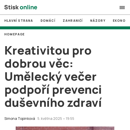
HLAVNÍ STRANA
DOMÁCÍ
ZAHRANIČÍ
NÁZORY
EKONOMI
search
HOMEPAGE
#
MUNI
Kreativitou pro
#
Brno
dobrou věc:
#
volby
Umělecký večer
login
PŘIHLÁSIT SE
podpoří prevenci
Zapomněli jste heslo?
Založit nový účet
duševního zdraví
Simona Topinková
5. května 2025 • 19:55