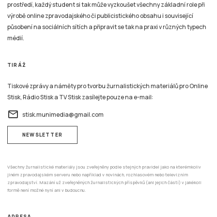
prostředí, každý student si tak může vyzkoušet všechny základní role při
výrobě online zpravodajského či publicistického obsahu i související
působení na sociálních sítích a připravit se tak na praxi v různých typech
médií.
TIRÁŽ
Tiskové zprávy a náměty pro tvorbu žurnalistických materiálů pro Online
Stisk, Rádio Stisk a TV Stisk zasílejte pouze na e-mail:
email
stisk.munimedia@gmail.com
NEWSLETTER
Všechny žurnalistické materiály jsou zveřejněny podle stejných pravidel jako na kterémkoliv
jiném zpravodajském serveru nebo například v novinách, rozhlasovém nebo televizním
zpravodajství. Mazání už zveřejněných žurnalistických příspěvků (ani jejich částí) v jakékoli
formě není možné nyní ani v budoucnu.
ADRESA