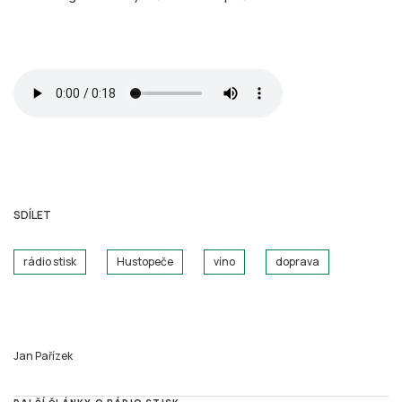
SDÍLET
rádio stisk
Hustopeče
víno
doprava
Jan Pařízek