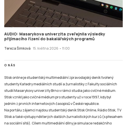
AUDIO: Masarykova univerzita zveřejnila výsledky
přijímacího řízení do bakalářských programů
Tereza Šimková
15. května 2026 • 11:00
O NÁS
Stisk online je studentský multimediální zpravodajský deník tvořený
studenty Katedry mediálních studií a žurnalistiky z Fakulty sociálních
studií Masarykovy univerzity Brno v rámci studia jako cvičné médium.
Stisk vznikl jako cvičné médium pro studenty už v roce 1997, kdy byl
jedním z prvních internetových časopisů v České republice.
Na portálu zájemci najdou studentský deník Stisk Online, Rádio Stisk, TV
Stisk a také výstupy některých dalších žurnalistických kurzů (s přesahem
na sociální sítě). Cílem multimediální dílny je simulace redakčního