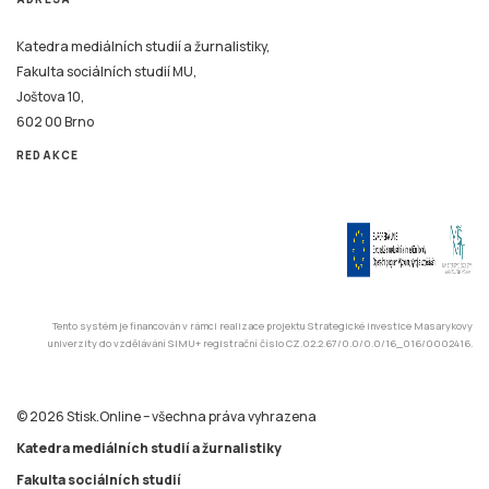
Katedra mediálních studií a žurnalistiky,
Fakulta sociálních studií MU,
Joštova 10,
602 00 Brno
REDAKCE
Tento systém je financován v rámci realizace projektu Strategické investice Masarykovy
univerzity do vzdělávání SIMU+ registrační číslo CZ.02.2.67/0.0/0.0/16_016/0002416.
© 2026 Stisk.Online – všechna práva vyhrazena
Katedra mediálních studií a žurnalistiky
Fakulta sociálních studií