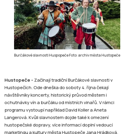
Burčákové slavnosti Huspopeče Foto: archiv města Hustopeče
Hustopeče -
Začínají tradiční Burčákové slavnosti v
Hustopečích. Ode dneška do soboty 4. října čekají
návštěvníky koncerty, historický průvod městem i
ochutnávky vín a burčáku od místních vinařů. V rámci
programu vystoupí například David Koller a Aneta
Langerová. Kvůli slavnostem dojde také k omezení
hustopečské dopravy, více informací doplní vedoucí
marketingu a kultury města Hustopeče Jana Hrádková.