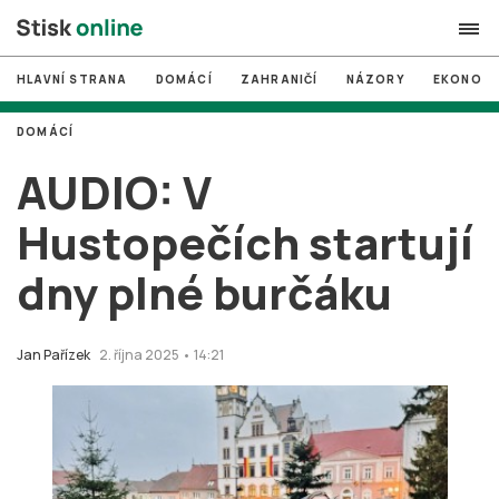
HLAVNÍ STRANA
DOMÁCÍ
ZAHRANIČÍ
NÁZORY
EKONOMI
search
DOMÁCÍ
#
MUNI
AUDIO: V
#
Brno
Hustopečích startují
#
volby
dny plné burčáku
login
PŘIHLÁSIT SE
Zapomněli jste heslo?
Jan Pařízek
2. října 2025 • 14:21
Založit nový účet