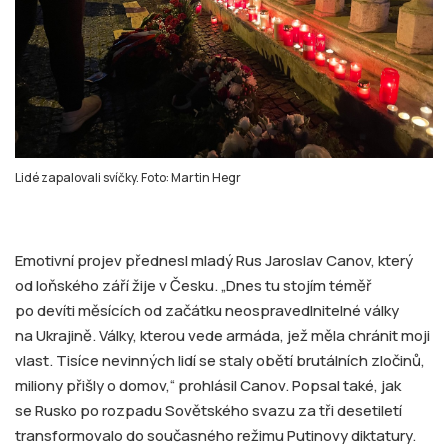
Lidé zapalovali svíčky. Foto: Martin Hegr
Emotivní projev přednesl mladý Rus Jaroslav Canov, který
od loňského září žije v Česku. „Dnes tu stojím téměř
po devíti měsících od začátku neospravedlnitelné války
na Ukrajině. Války, kterou vede armáda, jež měla chránit moji
vlast. Tisíce nevinných lidí se staly obětí brutálních zločinů,
miliony přišly o domov,“ prohlásil Canov. Popsal také, jak
se Rusko po rozpadu Sovětského svazu za tři desetiletí
transformovalo do současného režimu Putinovy diktatury.