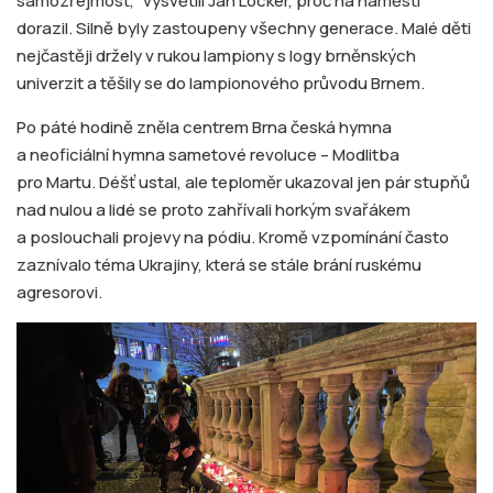
samozřejmost,“ vysvětlil Jan Locker, proč na náměstí
dorazil. Silně byly zastoupeny všechny generace. Malé děti
nejčastěji držely v rukou lampiony s logy brněnských
univerzit a těšily se do lampionového průvodu Brnem.
Po páté hodině zněla centrem Brna česká hymna
a neoficiální hymna sametové revoluce – Modlitba
pro Martu. Déšť ustal, ale teploměr ukazoval jen pár stupňů
nad nulou a lidé se proto zahřívali horkým svařákem
a poslouchali projevy na pódiu. Kromě vzpomínání často
zaznívalo téma Ukrajiny, která se stále brání ruskému
agresorovi.