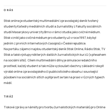
O NÁS
Stisk online je studentský multimediální zpravodajský deník tvořený
studenty Katedry mediálních studií a žurnalistiky z Fakulty sociálních
studií Masarykovy univerzity Brno v rámci studia jako cvičné médium.
Stisk vznikl jako cvičné médium pro studenty už v roce 1997, kdy byl
jedním z prvních internetových časopisů v České republice.
Na portálu zájemci najdou studentský deník Stisk Online, Rádio Stisk, TV
Stisk a také výstupy některých dalších žurnalistických kurzů (s přesahem
na sociální sítě). Cílem multimediální dílny je simulace redakčního
prostředí, každý student si tak může vyzkoušet všechny základní role při
výrobě online zpravodajského či publicistického obsahu i související
působení na sociálních sítích a připravit se tak na praxi v různých typech
médií.
TIRÁŽ
Tiskové zprávy a náměty pro tvorbu žurnalistických materiálů pro Online