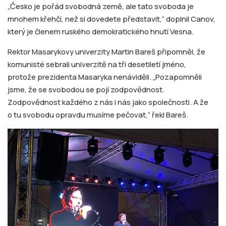
„Česko je pořád svobodná země, ale tato svoboda je
mnohem křehčí, než si dovedete představit,“ doplnil Canov,
který je členem ruského demokratického hnutí Vesna.
Rektor Masarykovy univerzity Martin Bareš připomněl, že
komunisté sebrali univerzitě na tři desetiletí jméno,
protože prezidenta Masaryka nenáviděli. „Pozapomněli
jsme, že se svobodou se pojí zodpovědnost.
Zodpovědnost každého z nás i nás jako společnosti. A že
o tu svobodu opravdu musíme pečovat,“ řekl Bareš.