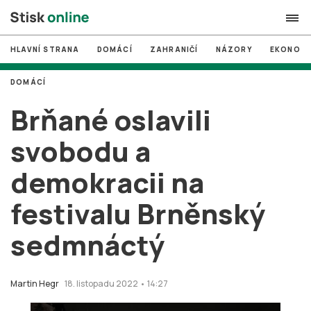
HLAVNÍ STRANA
DOMÁCÍ
ZAHRANIČÍ
NÁZORY
EKONOMI
search
DOMÁCÍ
#
MUNI
Brňané oslavili
#
Brno
svobodu a
#
volby
demokracii na
login
PŘIHLÁSIT SE
festivalu Brněnský
Zapomněli jste heslo?
Založit nový účet
sedmnáctý
Martin Hegr
18. listopadu 2022 • 14:27