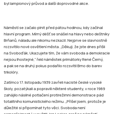
byl lampionový průvod a další doprovodné akce.
Náměstí se začalo plnit před pátou hodinou, kdy začínal
hlavní program. Mírný déšť se snášel na hlavy nebo deštníky
Brňanů, náladu ale nikomu nezkazil. Nejprve se slavnostně
rozsvítilo nové osvětlení města. „Děkuji, že jste dnes přišli
na Svoboďák. Ukazujete tím, že vám svoboda a demokracie
nejsou lhostejné,“ řekl náměstek primátorky René Černý,
a pak se na druhý pokus podařilo rozsvítil Brno do barev
trikolóry.
Zatímco 17. listopadu 1939 zavřeli nacisté české vysoké
školy, pozatýkali a popravili některé studenty, v roce 1989
zahájilo násilné potlačení protirežimní demonstrace pád
totalitního komunistického režimu. „Přišel jsem, protože je
důležité si připomínat tyto věci. Svoboda není