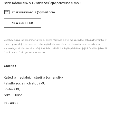
Stisk, Rádio Stisk a TV Stisk zasílejte pouze na e-mail:
email
stisk.munimedia@gmail.com
NEWSLETTER
Všechny žurnalistické materiály jsou zveřejněny podle stejných pravidel jako na kterémkoliv
jiném zpravodajském serveru nebo například v novinách, rozhlasovém nebo televizním
zpravodajství. Mazání už zveřejněných žurnalistických příspěvků (ani jejich částí) v jakékoli
formě není možné nyní ani v budoucnu.
ADRESA
Katedra mediálních studií a žurnalistiky,
Fakulta sociálních studií MU,
Joštova 10,
602 00 Brno
REDAKCE