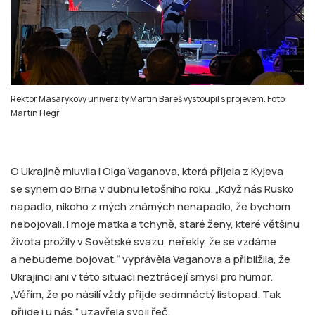
Rektor Masarykovy univerzity Martin Bareš vystoupil s projevem. Foto:
Martin Hegr
O Ukrajině mluvila i Olga Vaganova, která přijela z Kyjeva
se synem do Brna v dubnu letošního roku. „Když nás Rusko
napadlo, nikoho z mých známých nenapadlo, že bychom
nebojovali. I moje matka a tchyně, staré ženy, které většinu
života prožily v Sovětské svazu, neřekly, že se vzdáme
a nebudeme bojovat,“ vyprávěla Vaganova a přiblížila, že
Ukrajinci ani v této situaci neztrácejí smysl pro humor.
„Věřím, že po násilí vždy přijde sedmnáctý listopad. Tak
přijde i u nás,“ uzavřela svoji řeč.