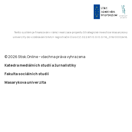
Tento systém je financován v rámci realizace projektu Strategické investice Masarykovy
univerzity do vzdělávání SIMU+ registrační číslo CZ.02.2.67/0.0/0.0/16_016/0002416.
© 2026 Stisk.Online – všechna práva vyhrazena
Katedra mediálních studií a žurnalistiky
Fakulta sociálních studií
Masarykova univerzita