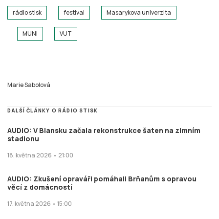
rádio stisk
festival
Masarykova univerzita
MUNI
VUT
Marie Sabolová
DALŠÍ ČLÁNKY O RÁDIO STISK
AUDIO: V Blansku začala rekonstrukce šaten na zimním
stadionu
18. května 2026 • 21:00
AUDIO: Zkušení opraváři pomáhali Brňanům s opravou
věcí z domácností
17. května 2026 • 15:00