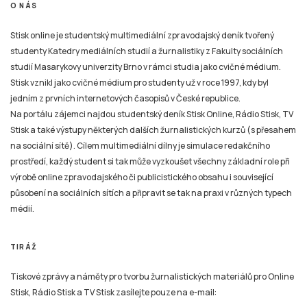
O NÁS
Stisk online je studentský multimediální zpravodajský deník tvořený
studenty Katedry mediálních studií a žurnalistiky z Fakulty sociálních
studií Masarykovy univerzity Brno v rámci studia jako cvičné médium.
Stisk vznikl jako cvičné médium pro studenty už v roce 1997, kdy byl
jedním z prvních internetových časopisů v České republice.
Na portálu zájemci najdou studentský deník Stisk Online, Rádio Stisk, TV
Stisk a také výstupy některých dalších žurnalistických kurzů (s přesahem
na sociální sítě). Cílem multimediální dílny je simulace redakčního
prostředí, každý student si tak může vyzkoušet všechny základní role při
výrobě online zpravodajského či publicistického obsahu i související
působení na sociálních sítích a připravit se tak na praxi v různých typech
médií.
TIRÁŽ
Tiskové zprávy a náměty pro tvorbu žurnalistických materiálů pro Online
Stisk, Rádio Stisk a TV Stisk zasílejte pouze na e-mail: