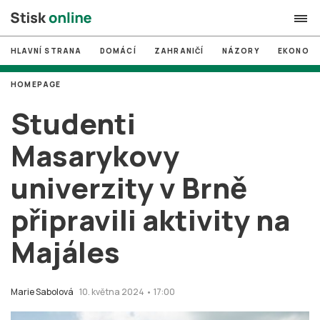
HLAVNÍ STRANA
DOMÁCÍ
ZAHRANIČÍ
NÁZORY
EKONOMI
search
HOMEPAGE
#
MUNI
Studenti
#
Brno
Masarykovy
#
volby
univerzity v Brně
login
PŘIHLÁSIT SE
připravili aktivity na
Zapomněli jste heslo?
Založit nový účet
Majáles
Marie Sabolová
10. května 2024 • 17:00