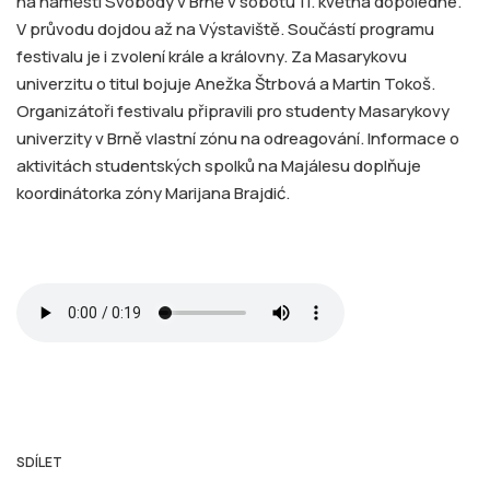
na náměstí Svobody v Brně v sobotu 11. května dopoledne.
V průvodu dojdou až na Výstaviště. Součástí programu
festivalu je i zvolení krále a královny. Za Masarykovu
univerzitu o titul bojuje Anežka Štrbová a Martin Tokoš.
Organizátoři festivalu připravili pro studenty Masarykovy
univerzity v Brně vlastní zónu na odreagování. Informace o
aktivitách studentských spolků na Majálesu doplňuje
koordinátorka zóny Marijana Brajdić.
SDÍLET