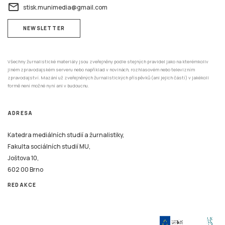
email
stisk.munimedia@gmail.com
NEWSLETTER
Všechny žurnalistické materiály jsou zveřejněny podle stejných pravidel jako na kterémkoliv
jiném zpravodajském serveru nebo například v novinách, rozhlasovém nebo televizním
zpravodajství. Mazání už zveřejněných žurnalistických příspěvků (ani jejich částí) v jakékoli
formě není možné nyní ani v budoucnu.
ADRESA
Katedra mediálních studií a žurnalistiky,
Fakulta sociálních studií MU,
Joštova 10,
602 00 Brno
REDAKCE