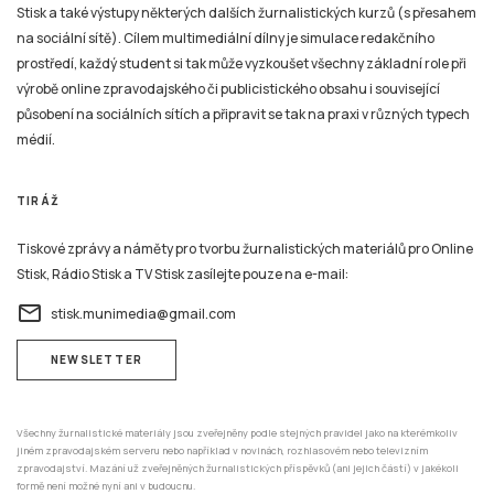
Stisk a také výstupy některých dalších žurnalistických kurzů (s přesahem
na sociální sítě). Cílem multimediální dílny je simulace redakčního
prostředí, každý student si tak může vyzkoušet všechny základní role při
výrobě online zpravodajského či publicistického obsahu i související
působení na sociálních sítích a připravit se tak na praxi v různých typech
médií.
TIRÁŽ
Tiskové zprávy a náměty pro tvorbu žurnalistických materiálů pro Online
Stisk, Rádio Stisk a TV Stisk zasílejte pouze na e-mail:
email
stisk.munimedia@gmail.com
NEWSLETTER
Všechny žurnalistické materiály jsou zveřejněny podle stejných pravidel jako na kterémkoliv
jiném zpravodajském serveru nebo například v novinách, rozhlasovém nebo televizním
zpravodajství. Mazání už zveřejněných žurnalistických příspěvků (ani jejich částí) v jakékoli
formě není možné nyní ani v budoucnu.