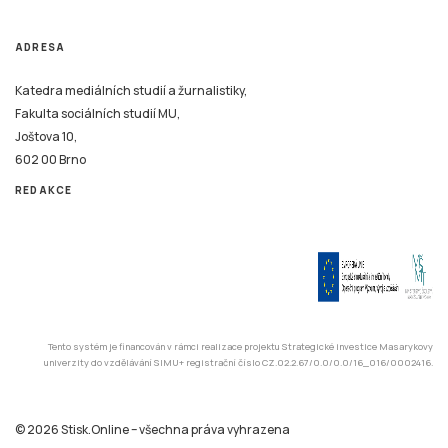
ADRESA
Katedra mediálních studií a žurnalistiky,
Fakulta sociálních studií MU,
Joštova 10,
602 00 Brno
REDAKCE
Tento systém je financován v rámci realizace projektu Strategické investice Masarykovy
univerzity do vzdělávání SIMU+ registrační číslo CZ.02.2.67/0.0/0.0/16_016/0002416.
© 2026 Stisk.Online – všechna práva vyhrazena