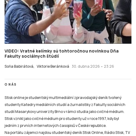
VIDEO: Vratné kelímky sú tohtoročnou novinkou Dňa
Fakulty sociálnych štúdií
Soňa Babirátová,
Viktorie Beránková
30. dubna 2026 • 23:26
O NÁS
Stisk online je studentský multimediální zpravodajský deník tvořený
studenty Katedry mediálních studií a žurnalistiky z Fakulty sociálních
studií Masarykovy univerzity Brno v rámci studia jako cvičné médium.
Stisk vznikl jako cvičné médium pro studenty už v roce 1997, kdy byl
jedním z prvních internetových časopisů v České republice.
Na portálu zájemci najdou studentský deník Stisk Online, Rádio Stisk, TV