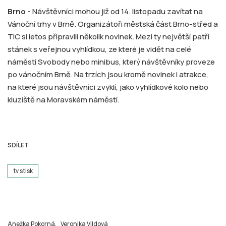
Brno -
Návštěvníci mohou již od 14. listopadu zavítat na
Vánoční trhy v Brně. Organizátoři městská část Brno-střed a
TIC si letos připravili několik novinek. Mezi ty největší patří
stánek s veřejnou vyhlídkou, ze které je vidět na celé
náměstí Svobody nebo minibus, který návštěvníky proveze
po vánočním Brně. Na trzích jsou kromě novinek i atrakce,
na které jsou návštěvníci zvyklí, jako vyhlídkové kolo nebo
kluziště na Moravském náměstí.
SDÍLET
tv stisk
Anežka Pokorná,
Veronika Vildová