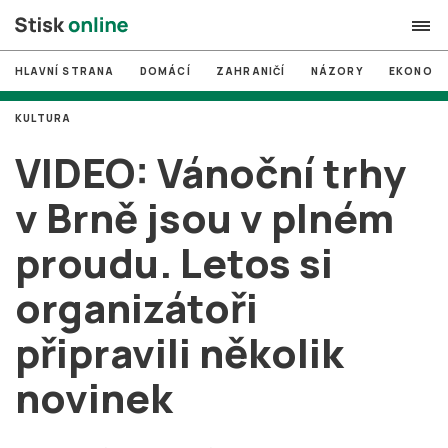
HLAVNÍ STRANA
DOMÁCÍ
ZAHRANIČÍ
NÁZORY
EKONOMI
search
KULTURA
#
MUNI
VIDEO: Vánoční trhy
#
Brno
v Brně jsou v plném
#
volby
proudu. Letos si
login
PŘIHLÁSIT SE
organizátoři
Zapomněli jste heslo?
Založit nový účet
připravili několik
novinek